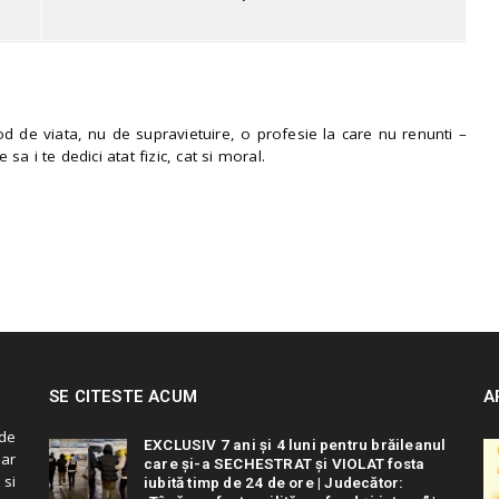
 de viata, nu de supravietuire, o profesie la care nu renunti –
e sa i te dedici atat fizic, cat si moral.
SE CITESTE ACUM
A
de
EXCLUSIV 7 ani și 4 luni pentru brăileanul
 ar
care și-a SECHESTRAT și VIOLAT fosta
 si
iubită timp de 24 de ore | Judecător: