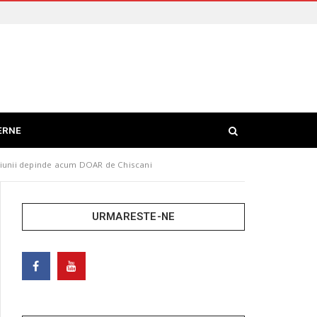
ERNE
atiunii depinde acum DOAR de Chiscani
URMARESTE-NE