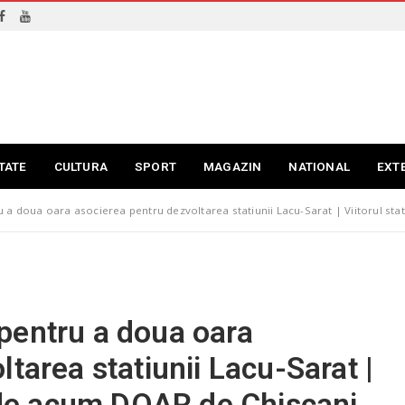
TATE
CULTURA
SPORT
MAGAZIN
NATIONAL
EXT
u a doua oara asocierea pentru dezvoltarea statiunii Lacu-Sarat | Viitorul st
pentru a doua oara
tarea statiunii Lacu-Sarat |
inde acum DOAR de Chiscani