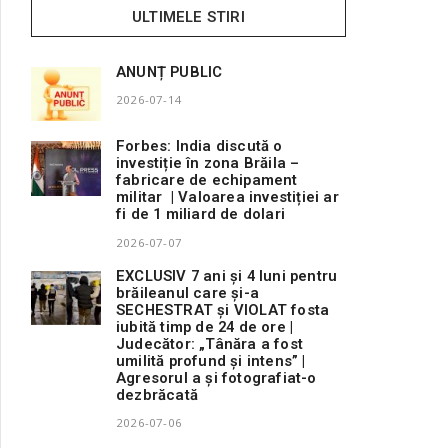
ULTIMELE STIRI
ANUNȚ PUBLIC
2026-07-14
Forbes: India discută o
investiție în zona Brăila –
fabricare de echipament
militar | Valoarea investiției ar
fi de 1 miliard de dolari
2026-07-07
EXCLUSIV 7 ani și 4 luni pentru
brăileanul care și-a
SECHESTRAT și VIOLAT fosta
iubită timp de 24 de ore |
Judecător: „Tânăra a fost
umilită profund și intens” |
Agresorul a și fotografiat-o
dezbrăcată
2026-07-06