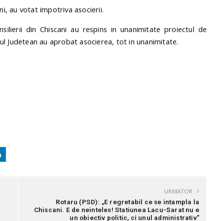
ani, au votat impotriva asocierii.
nsilierii din Chiscani au respins in unanimitate proiectul de
liul Judetean au aprobat asocierea, tot in unanimitate.
URMATOR
Rotaru (PSD): „E regretabil ce se intampla la
Chiscani. E de neinteles! Statiunea Lacu-Sarat nu e
un obiectiv politic, ci unul administrativ”