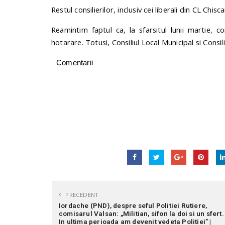
Restul consilierilor, inclusiv cei liberali din CL Chisc
Reamintim faptul ca, la sfarsitul lunii martie, co
hotarare. Totusi, Consiliul Local Municipal si Consi
Comentarii
PRECEDENT
Iordache (PND), despre seful Politiei Rutiere,
comisarul Valsan: „Militian, sifon la doi si un sfert.
In ultima perioada am devenit vedeta Politiei” |