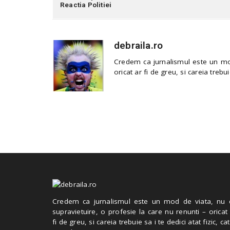
Reactia Politiei
debraila.ro
Credem ca jurnalismul este un mod
oricat ar fi de greu, si careia trebui
Credem ca jurnalismul este un mod de viata, nu 
supravietuire, o profesie la care nu renunti – oricat
fi de greu, si careia trebuie sa i te dedici atat fizic, cat