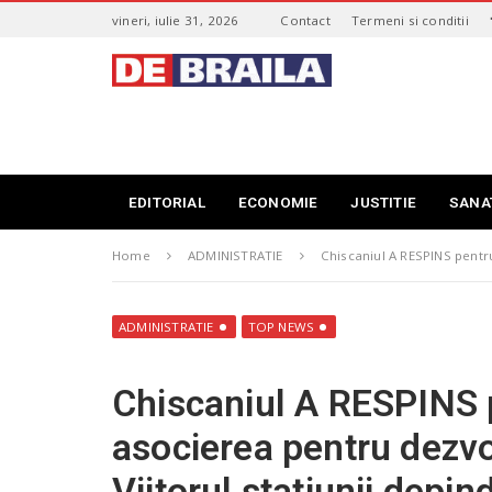
S
vineri, iulie 31, 2026
Contact
Termeni si conditii
k
i
s
p
t
t
i
o
r
m
i
a
B
i
r
EDITORIAL
ECONOMIE
JUSTITIE
SANA
n
a
c
i
o
Home
ADMINISTRATIE
Chiscaniul A RESPINS pentr
l
n
a
t
–
e
d
ADMINISTRATIE
TOP NEWS
n
e
t
b
Chiscaniul A RESPINS 
r
a
asocierea pentru dezvol
i
l
Viitorul statiunii dep
a