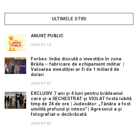
ULTIMELE STIRI
ANUNȚ PUBLIC
2026-07-14
Forbes: India discută o investiție în zona
Brăila – fabricare de echipament militar |
Valoarea investiției ar fi de 1 miliard de
dolari
2026-07-07
EXCLUSIV 7 ani și 4 luni pentru brăileanul
care și-a SECHESTRAT și VIOLAT fosta iubită
timp de 24 de ore | Judecător: „Tânăra a fost
umilită profund și intens” | Agresorul a și
fotografiat-o dezbrăcată
2026-07-06