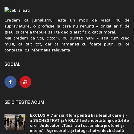
Credem ca jurnalismul este un mod de viata, nu de
supravietuire, o profesie la care nu renunti – oricat ar fi de
greu, si careia trebuie sa i te dedici atat fizic, cat si moral.
Mai credem ca voi, cititorii, nu sunteti naivi – asa cum cred
multi, ca cititi tot, dar ca ramaneti cu foarte putin, cu ce
conteaza, cu informatia relevanta.
SOCIAL
SE CITESTE ACUM
EXCLUSIV 7 ani și 4 luni pentru brăileanul care și-
a SECHESTRAT și VIOLAT fosta iubită timp de 24 de
ore | Judecător: „Tânăra a fost umilită profund și
intens” | Agresorul a și fotografiat-o dezbrăcată