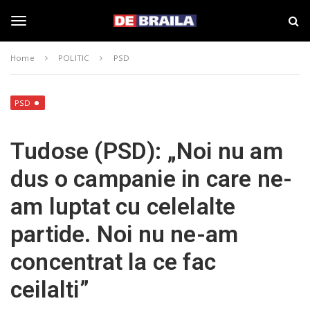
S
s
k
t
i
i
T
p
r
Home
POLITIC
PSD
t
i
o
B
o
m
r
a
a
PSD
i
i
g
n
l
Tudose (PSD): „Noi nu am
c
a
o
–
g
dus o campanie in care ne-
n
d
t
e
am luptat cu celelalte
e
b
l
n
r
partide. Noi nu ne-am
t
a
i
e
concentrat la ce fac
l
a
ceilalti”
.
n
r