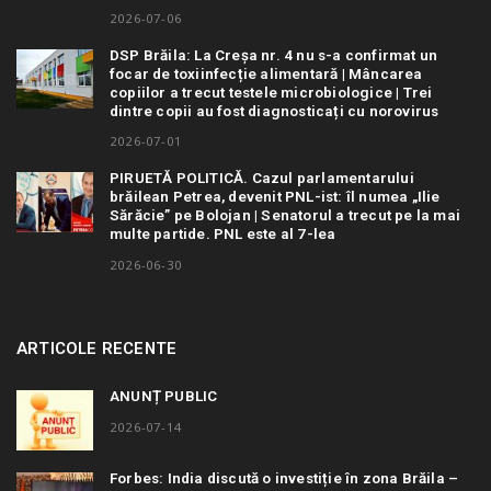
2026-07-06
DSP Brăila: La Creșa nr. 4 nu s-a confirmat un
focar de toxiinfecție alimentară | Mâncarea
copiilor a trecut testele microbiologice | Trei
dintre copii au fost diagnosticați cu norovirus
2026-07-01
PIRUETĂ POLITICĂ. Cazul parlamentarului
brăilean Petrea, devenit PNL-ist: îl numea „Ilie
Sărăcie” pe Bolojan | Senatorul a trecut pe la mai
multe partide. PNL este al 7-lea
2026-06-30
ARTICOLE RECENTE
ANUNȚ PUBLIC
2026-07-14
Forbes: India discută o investiție în zona Brăila –