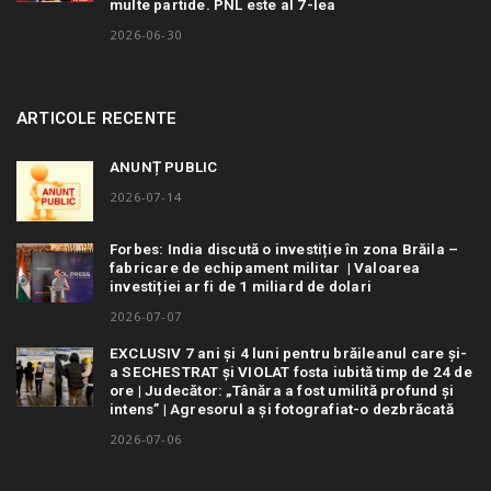
multe partide. PNL este al 7-lea
2026-06-30
ARTICOLE RECENTE
ANUNȚ PUBLIC
2026-07-14
Forbes: India discută o investiție în zona Brăila –
fabricare de echipament militar | Valoarea
investiției ar fi de 1 miliard de dolari
2026-07-07
EXCLUSIV 7 ani și 4 luni pentru brăileanul care și-
a SECHESTRAT și VIOLAT fosta iubită timp de 24 de
ore | Judecător: „Tânăra a fost umilită profund și
intens” | Agresorul a și fotografiat-o dezbrăcată
2026-07-06