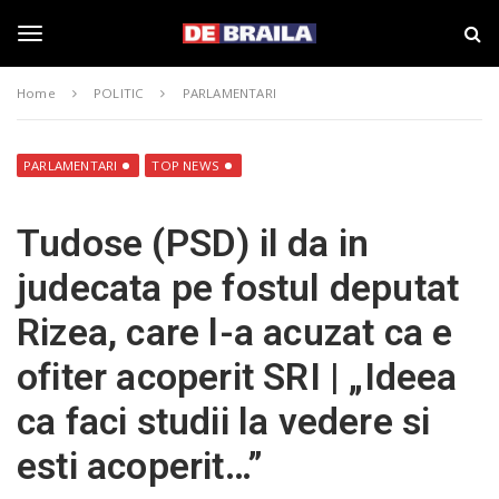
S
s
k
t
i
i
T
p
r
Home
POLITIC
PARLAMENTARI
t
i
o
B
o
m
r
a
a
PARLAMENTARI
TOP NEWS
i
i
g
n
l
Tudose (PSD) il da in
c
a
o
–
g
judecata pe fostul deputat
n
d
t
e
Rizea, care l-a acuzat ca e
e
b
l
n
r
ofiter acoperit SRI | „Ideea
t
a
i
e
ca faci studii la vedere si
l
a
esti acoperit…”
.
n
r