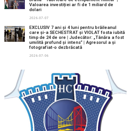
Valoarea investiției ar fi de 1 miliard de
dolari
2026-07-07
EXCLUSIV 7 ani și 4 luni pentru brăileanul
care și-a SECHESTRAT și VIOLAT fosta iubită
timp de 24 de ore | Judecător: „Tânăra a fost
umilită profund și intens” | Agresorul a și
fotografiat-o dezbrăcată
2026-07-06