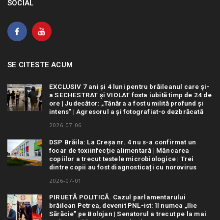
SOCIAL
SE CITESTE ACUM
EXCLUSIV 7 ani și 4 luni pentru brăileanul care și-
a SECHESTRAT și VIOLAT fosta iubită timp de 24 de
ore | Judecător: „Tânăra a fost umilită profund și
intens” | Agresorul a și fotografiat-o dezbrăcată
2026-07-06
DSP Brăila: La Creșa nr. 4 nu s-a confirmat un
focar de toxiinfecție alimentară | Mâncarea
copiilor a trecut testele microbiologice | Trei
dintre copii au fost diagnosticați cu norovirus
2026-07-01
PIRUETĂ POLITICĂ. Cazul parlamentarului
brăilean Petrea, devenit PNL-ist: îl numea „Ilie
Sărăcie” pe Bolojan | Senatorul a trecut pe la mai