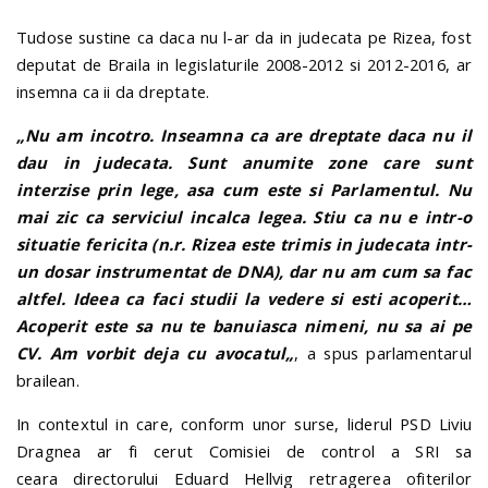
Tudose sustine ca daca nu l-ar da in judecata pe Rizea, fost
deputat de Braila in legislaturile 2008-2012 si 2012-2016, ar
insemna ca ii da dreptate.
„Nu am incotro. Inseamna ca are dreptate daca nu il
dau in judecata. Sunt anumite zone care sunt
interzise prin lege, asa cum este si Parlamentul. Nu
mai zic ca serviciul incalca legea. Stiu ca nu e intr-o
situatie fericita (n.r. Rizea este trimis in judecata intr-
un dosar instrumentat de DNA), dar nu am cum sa fac
altfel. Ideea ca faci studii la vedere si esti acoperit…
Acoperit este sa nu te banuiasca nimeni, nu sa ai pe
CV. Am vorbit deja cu avocatul
„
, a spus parlamentarul
brailean.
In contextul in care, conform unor surse, liderul PSD Liviu
Dragnea ar fi cerut Comisiei de control a SRI sa
ceara directorului Eduard Hellvig retragerea ofiterilor