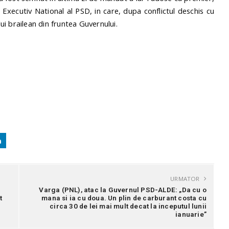
Executiv National al PSD, in care, dupa conflictul deschis cu
i brailean din fruntea Guvernului.
URMATOR
Varga (PNL), atac la Guvernul PSD-ALDE: „Da cu o
t
mana si ia cu doua. Un plin de carburant costa cu
circa 30 de lei mai mult decat la inceputul lunii
ianuarie”