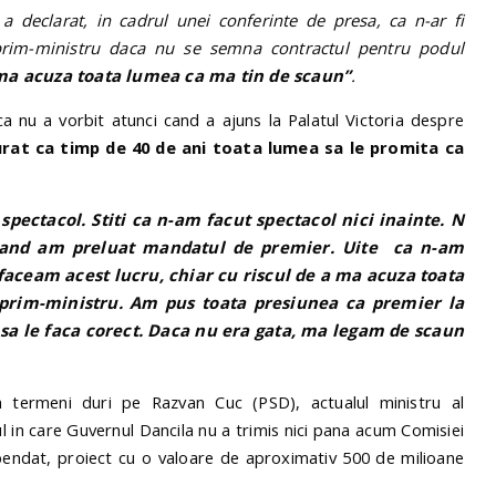
 declarat, in cadrul unei conferinte de presa, ca n-ar fi
 prim-ministru daca nu se semna contractul pentru podul
 ma acuza toata lumea ca ma tin de scaun”
.
a nu a vorbit atunci cand a ajuns la Palatul Victoria despre
turat ca timp de 40 de ani toata lumea sa le promita ca
pectacol. Stiti ca n-am facut spectacol nici inainte. N
cand am preluat mandatul de premier. Uite ca n-am
faceam acest lucru, chiar cu riscul de a ma acuza toata
prim-ministru. Am pus toata presiunea ca premier la
i sa le faca corect. Daca nu era gata, ma legam de scaun
n termeni duri pe Razvan Cuc (PSD), actualul ministru al
ul in care Guvernul Dancila nu a trimis nici pana acum Comisiei
endat, proiect cu o valoare de aproximativ 500 de milioane