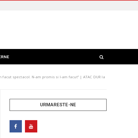
ERNE
facut spectacol. N-am promis si l-am facut” | ATAC DUR la
URMARESTE-NE