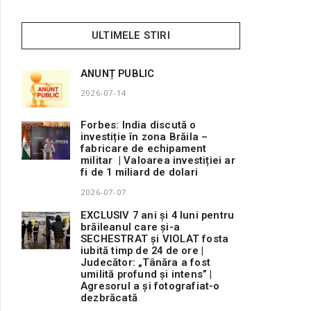
ULTIMELE STIRI
ANUNȚ PUBLIC
2026-07-14
Forbes: India discută o
investiție în zona Brăila –
fabricare de echipament
militar | Valoarea investiției ar
fi de 1 miliard de dolari
2026-07-07
EXCLUSIV 7 ani și 4 luni pentru
brăileanul care și-a
SECHESTRAT și VIOLAT fosta
iubită timp de 24 de ore |
Judecător: „Tânăra a fost
umilită profund și intens” |
Agresorul a și fotografiat-o
dezbrăcată