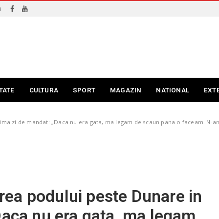
i
TATE
CULTURA
SPORT
MAGAZIN
NATIONAL
EXT
ima zi de mandat: „Daca nu era gata, ma legam de scaun pana o faceam. N-am 
ea podului peste Dunare in
Daca nu era gata, ma legam