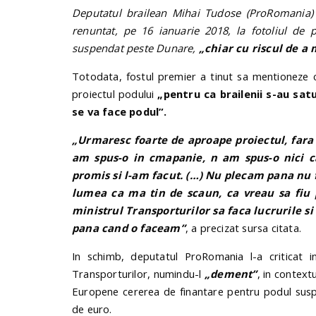
Deputatul brailean Mihai Tudose (ProRomania) a
renuntat, pe 16 ianuarie 2018, la fotoliul de
suspendat peste Dunare,
„chiar cu riscul de a
Totodata, fostul premier a tinut sa mentioneze c
proiectul podului
„pentru ca brailenii s-au sa
se va face podul”.
„Urmaresc foarte de aproape proiectul, fara s
am spus-o in cmapanie, n am spus-o nici 
promis si l-am facut. (…) Nu plecam pana nu 
lumea ca ma tin de scaun, ca vreau sa fiu 
ministrul Transporturilor sa faca lucrurile s
pana cand o faceam”
, a precizat sursa citata.
In schimb, deputatul ProRomania l-a criticat i
Transporturilor, numindu-l
„dement”
, in context
Europene cererea de finantare pentru podul susp
de euro.