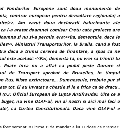
el al Fondurilor Europene sunt doua monumente de
ia, comisar european pentru dezvoltare regionala) a
ite!>>. Am vazut doua declaratii halucinante ale
a i-a aratat doamnei comisar Cretu cate proiecte are
 doamna si nu si-a permis, era:<<Ba, dementule, daca le
les>>. Ministrul Transporturilor, la Braila, cand a fost
tra daca a trimis cererea de finantare, a spus ca ne
l este acelasi: <<Pai, dementa ta, nu vrei sa trimiti tu
>. Poate inca nu a aflat ca podul peste Dunare si
nul de Transport aprobat de Bruxelles, in timpul
an Rus. Niste extinctoare… Dumnezeule, trebuie pur si
ta tot. Ei au invatat o chestie si le e frica ca de dracu..
 (n.r. Oficiul European de Lupta Antifrauda). Uite ce a
buget, nu vine OLAF-ul, vin ai nostri si aici mai faci o
te’, ca Curtea Constitutionala. Daca vine OLAF-ul e
 fost semnat in ultima zi de mandat a lui Tudose ca premier,