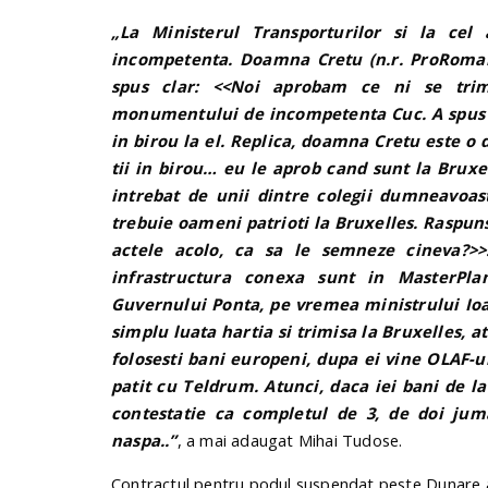
„La Ministerul Transporturilor si la c
incompetenta. Doamna Cretu (n.r. ProRoman
spus clar: <<Noi aprobam ce ni se trim
monumentului de incompetenta Cuc. A spus c
in birou la el. Replica, doamna Cretu este o
tii in birou… eu le aprob cand sunt la Bruxel
intrebat de unii dintre colegii dumneavoas
trebuie oameni patrioti la Bruxelles. Raspunsu
actele acolo, ca sa le semneze cineva?>
infrastructura conexa sunt in MasterPla
Guvernului Ponta, pe vremea ministrului Io
simplu luata hartia si trimisa la Bruxelles, ata
folosesti bani europeni, dupa ei vine OLAF-ul
patit cu Teldrum. Atunci, daca iei bani de la 
contestatie ca completul de 3, de doi juma
naspa..”
, a mai adaugat Mihai Tudose.
Contractul pentru podul suspendat peste Dunare a