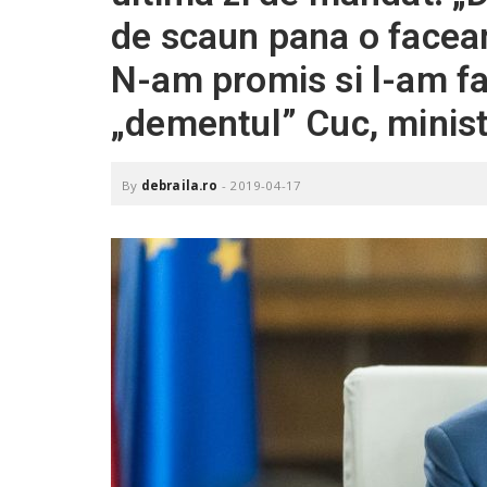
.
de scaun pana o facea
r
o
N-am promis si l-am fa
„dementul” Cuc, minist
By
debraila.ro
-
2019-04-17