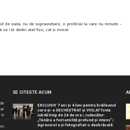
 de viata, nu de supravietuire, o profesie la care nu renunti –
e sa i te dedici atat fizic, cat si moral.
SE CITESTE ACUM
A
de
EXCLUSIV 7 ani și 4 luni pentru brăileanul
 ar
care și-a SECHESTRAT și VIOLAT fosta
 si
iubită timp de 24 de ore | Judecător:
„Tânăra a fost umilită profund și intens” |
Agresorul a și fotografiat-o dezbrăcată
cum