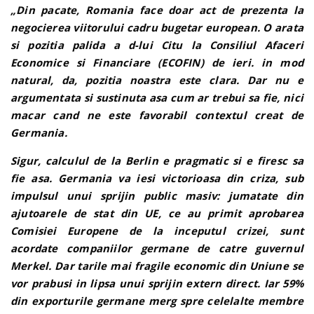
„Din pacate, Romania face doar act de prezenta la
negocierea viitorului cadru bugetar european. O arata
si pozitia palida a d-lui Citu la Consiliul Afaceri
Economice si Financiare (ECOFIN) de ieri. in mod
natural, da, pozitia noastra este clara. Dar nu e
argumentata si sustinuta asa cum ar trebui sa fie, nici
macar cand ne este favorabil contextul creat de
Germania.
Sigur, calculul de la Berlin e pragmatic si e firesc sa
fie asa. Germania va iesi victorioasa din criza, sub
impulsul unui sprijin public masiv: jumatate din
ajutoarele de stat din UE, ce au primit aprobarea
Comisiei Europene de la inceputul crizei, sunt
acordate companiilor germane de catre guvernul
Merkel. Dar tarile mai fragile economic din Uniune se
vor prabusi in lipsa unui sprijin extern direct. Iar 59%
din exporturile germane merg spre celelalte membre