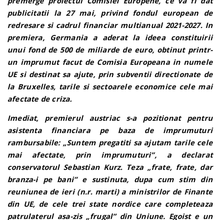
premerge proiectul Comisiei Europene, ce va fi dat
publicitatii la 27 mai, privind fondul european de
redresare si cadrul financiar multianual 2021-2027. In
premiera, Germania a aderat la ideea constituirii
unui fond de 500 de miliarde de euro, obtinut printr-
un imprumut facut de Comisia Europeana in numele
UE si destinat sa ajute, prin subventii directionate de
la Bruxelles, tarile si sectoarele economice cele mai
afectate de criza.
Imediat, premierul austriac s-a pozitionat pentru
asistenta financiara pe baza de imprumuturi
rambursabile: „Suntem pregatiti sa ajutam tarile cele
mai afectate, prin imprumuturi”, a declarat
conservatorul Sebastian Kurz. Teza „frate, frate, dar
branza-i pe bani” e sustinuta, dupa cum stim din
reuniunea de ieri (n.r. marti) a ministrilor de Finante
din UE, de cele trei state nordice care completeaza
patrulaterul asa-zis „frugal” din Uniune. Egoist e un