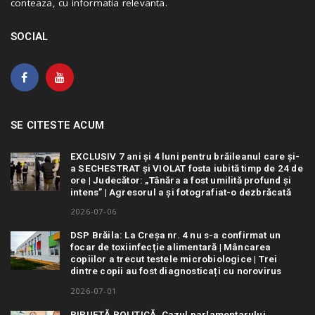
conteaza, cu informatia relevanta.
SOCIAL
SE CITESTE ACUM
EXCLUSIV 7 ani și 4 luni pentru brăileanul care și-
a SECHESTRAT și VIOLAT fosta iubită timp de 24 de
ore | Judecător: „Tânăra a fost umilită profund și
intens” | Agresorul a și fotografiat-o dezbrăcată
2026-07-06
DSP Brăila: La Creșa nr. 4 nu s-a confirmat un
focar de toxiinfecție alimentară | Mâncarea
copiilor a trecut testele microbiologice | Trei
dintre copii au fost diagnosticați cu norovirus
2026-07-01
PIRUETĂ POLITICĂ. Cazul parlamentarului