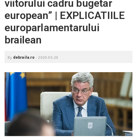
viitorului cadru bugetar
o
a
european” | EXPLICATIILE
europarlamentarului
v
brailean
i
By
debraila.ro
-
2020-05-20
g
a
t
i
o