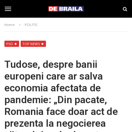
S
s
k
t
i
i
T
p
r
Home
POLITIC
t
i
o
B
o
m
r
a
a
PSD
TOP NEWS
i
i
g
n
l
Tudose, despre banii
c
a
o
–
g
europeni care ar salva
n
d
t
e
economia afectata de
e
b
l
n
r
pandemie: „Din pacate,
t
a
i
e
Romania face doar act de
l
a
prezenta la negocierea
.
n
r