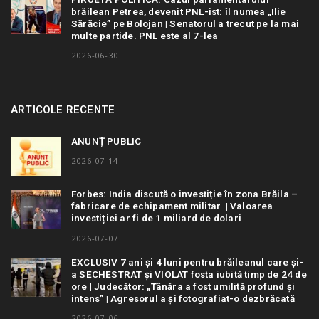
brăilean Petrea, devenit PNL-ist: îl numea „Ilie
Sărăcie” pe Bolojan | Senatorul a trecut pe la mai
multe partide. PNL este al 7-lea
2026-06-30
ARTICOLE RECENTE
ANUNȚ PUBLIC
2026-07-14
Forbes: India discută o investiție în zona Brăila –
fabricare de echipament militar | Valoarea
investiției ar fi de 1 miliard de dolari
2026-07-07
EXCLUSIV 7 ani și 4 luni pentru brăileanul care și-
a SECHESTRAT și VIOLAT fosta iubită timp de 24 de
ore | Judecător: „Tânăra a fost umilită profund și
intens” | Agresorul a și fotografiat-o dezbrăcată
2026-07-06