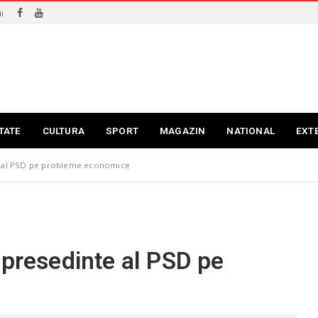
i
TATE
CULTURA
SPORT
MAGAZIN
NATIONAL
EXT
e al PSD pe probleme economice
epresedinte al PSD pe