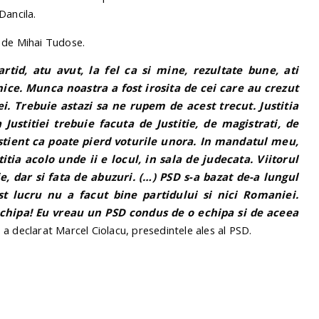
Dancila.
 de Mihai Tudose.
tid, atu avut, la fel ca si mine, rezultate bune, ati
rnice. Munca noastra a fost irosita de cei care au crezut
iei. Trebuie astazi sa ne rupem de acest trecut. Justitia
Justitiei trebuie facuta de Justitie, de magistrati, de
stient ca poate pierd voturile unora. In mandatul meu,
ia acolo unde ii e locul, in sala de judecata. Viitorul
, dar si fata de abuzuri. (…) PSD s-a bazat de-a lungul
st lucru nu a facut bine partidului si nici Romaniei.
chipa! Eu vreau un PSD condus de o echipa si de aceea
, a declarat Marcel Ciolacu, presedintele ales al PSD.