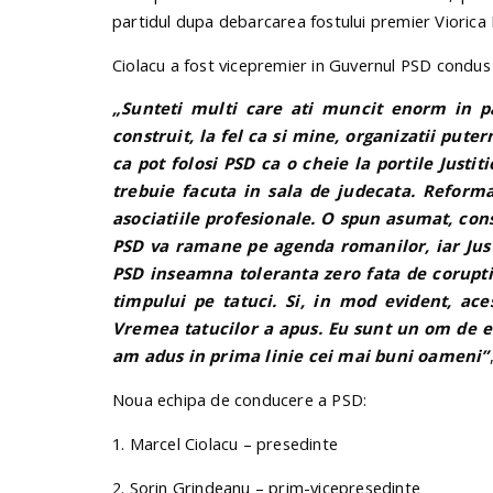
partidul dupa debarcarea fostului premier Viorica 
Ciolacu a fost vicepremier in Guvernul PSD condus
„Sunteti multi care ati muncit enorm in par
construit, la fel ca si mine, organizatii pute
ca pot folosi PSD ca o cheie la portile Justit
trebuie facuta in sala de judecata. Reforma 
asociatiile profesionale. O spun asumat, con
PSD va ramane pe agenda romanilor, iar Justit
PSD inseamna toleranta zero fata de coruptie
timpului pe tatuci. Si, in mod evident, ace
Vremea tatucilor a apus. Eu sunt un om de e
am adus in prima linie cei mai buni oameni”
Noua echipa de conducere a PSD:
1. Marcel Ciolacu – presedinte
2. Sorin Grindeanu – prim-vicepresedinte