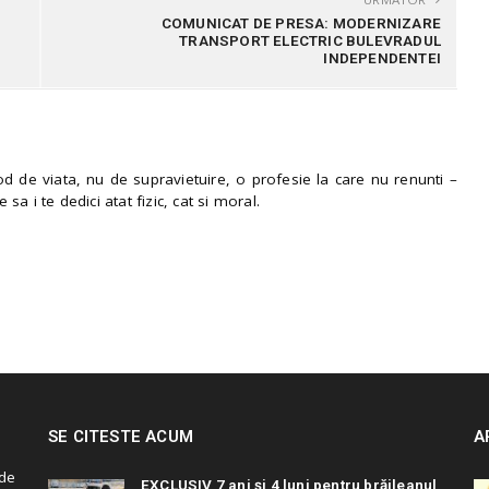
COMUNICAT DE PRESA: MODERNIZARE
TRANSPORT ELECTRIC BULEVRADUL
INDEPENDENTEI
 de viata, nu de supravietuire, o profesie la care nu renunti –
e sa i te dedici atat fizic, cat si moral.
SE CITESTE ACUM
A
de
EXCLUSIV 7 ani și 4 luni pentru brăileanul