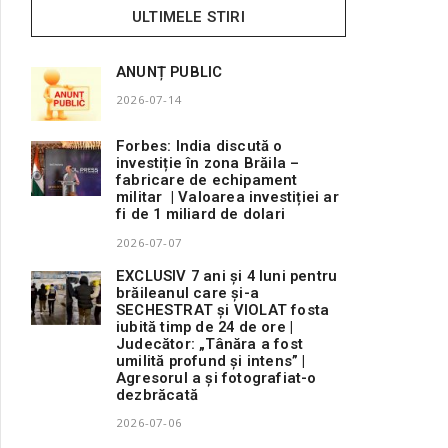
ULTIMELE STIRI
ANUNȚ PUBLIC
2026-07-14
Forbes: India discută o
investiție în zona Brăila –
fabricare de echipament
militar | Valoarea investiției ar
fi de 1 miliard de dolari
2026-07-07
EXCLUSIV 7 ani și 4 luni pentru
brăileanul care și-a
SECHESTRAT și VIOLAT fosta
iubită timp de 24 de ore |
Judecător: „Tânăra a fost
umilită profund și intens” |
Agresorul a și fotografiat-o
dezbrăcată
2026-07-06