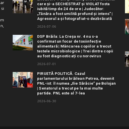
 ar
care și-a SECHESTRAT și VIOLAT fosta
 si
iubită timp de 24 de ore | Judecător:
„Tânăra a fost umilită profund și intens” |
Agresorul a și fotografiat-o dezbrăcată
cum
in,
2026-07-06
DSP Brăila: La Creșa nr. 4 nu s-a
confirmat un focar de toxiinfecție
alimentară | Mâncarea copiilor a trecut
testele microbiologice | Trei dintre copii
au fost diagnosticați cu norovirus
2026-07-01
PIRUETĂ POLITICĂ. Cazul
parlamentarului brăilean Petrea, devenit
PNL-ist: îl numea „Ilie Sărăcie” pe Bolojan
| Senatorul a trecut pe la mai multe
partide. PNL este al 7-lea
2026-06-30