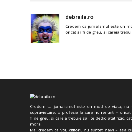
debraila.ro
Credem ca jurnalismul este un mod
oricat ar fi de greu, si careia trebui
Credem ca jurnalismul este un mod de viata, nu 
supravietuire, o profesie la care nu renunti – oricat
fi de greu, si careia trebuie sa i te dedici atat fizic, cat
moral.
Mai credem ca voi, cititorii, nu sunteti naivi – asa 