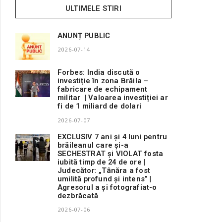
ULTIMELE STIRI
ANUNȚ PUBLIC
2026-07-14
Forbes: India discută o
investiție în zona Brăila –
fabricare de echipament
militar | Valoarea investiției ar
fi de 1 miliard de dolari
2026-07-07
EXCLUSIV 7 ani și 4 luni pentru
brăileanul care și-a
SECHESTRAT și VIOLAT fosta
iubită timp de 24 de ore |
Judecător: „Tânăra a fost
umilită profund și intens” |
Agresorul a și fotografiat-o
dezbrăcată
2026-07-06