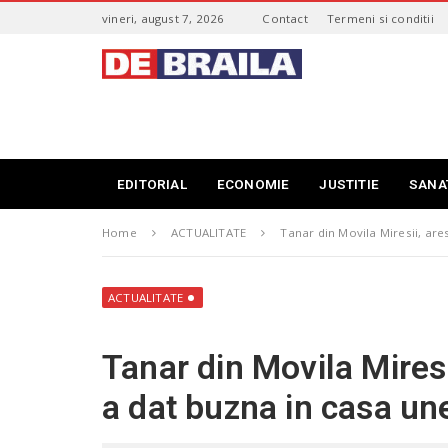
S
vineri, august 7, 2026
Contact
Termeni si conditii
k
i
s
p
t
t
i
o
r
m
i
a
B
i
r
EDITORIAL
ECONOMIE
JUSTITIE
SANA
n
a
c
i
o
Home
ACTUALITATE
Tanar din Movila Miresii, are
l
n
a
t
–
e
d
ACTUALITATE
n
e
t
b
Tanar din Movila Miresi
r
a
a dat buzna in casa un
i
l
a