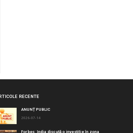
RTICOLE RECENTE
ANUNȚ PUBLIC
2026-07-14
Forbes: India discută o investiție în zona