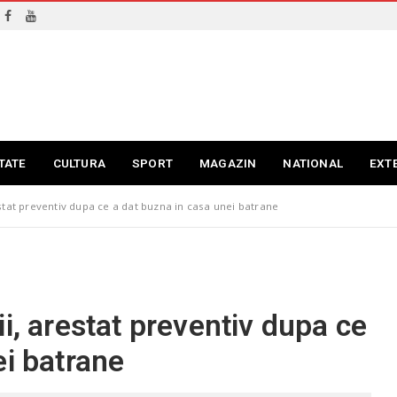
TATE
CULTURA
SPORT
MAGAZIN
NATIONAL
EXT
stat preventiv dupa ce a dat buzna in casa unei batrane
i, arestat preventiv dupa ce
ei batrane