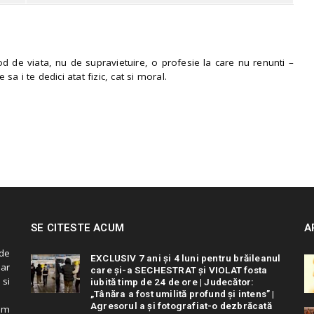
 de viata, nu de supravietuire, o profesie la care nu renunti –
e sa i te dedici atat fizic, cat si moral.
SE CITESTE ACUM
A
de
EXCLUSIV 7 ani și 4 luni pentru brăileanul
 ar
care și-a SECHESTRAT și VIOLAT fosta
 si
iubită timp de 24 de ore | Judecător:
„Tânăra a fost umilită profund și intens” |
Agresorul a și fotografiat-o dezbrăcată
cum