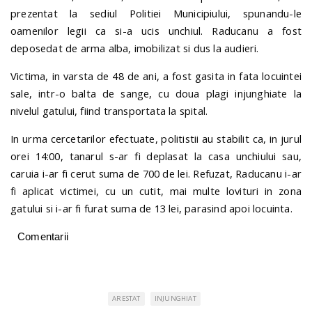
prezentat la sediul Politiei Municipiului, spunandu-le
oamenilor legii ca si-a ucis unchiul. Raducanu a fost
deposedat de arma alba, imobilizat si dus la audieri.
Victima, in varsta de 48 de ani, a fost gasita in fata locuintei
sale, intr-o balta de sange, cu doua plagi injunghiate la
nivelul gatului, fiind transportata la spital.
In urma cercetarilor efectuate, politistii au stabilit ca, in jurul
orei 14:00, tanarul s-ar fi deplasat la casa unchiului sau,
caruia i-ar fi cerut suma de 700 de lei. Refuzat, Raducanu i-ar
fi aplicat victimei, cu un cutit, mai multe lovituri in zona
gatului si i-ar fi furat suma de 13 lei, parasind apoi locuinta.
Comentarii
ARESTAT
INJUNGHIAT