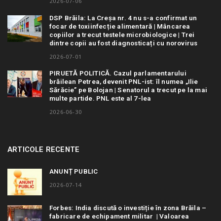
2026-07-06
DSP Brăila: La Creșa nr. 4 nu s-a confirmat un
focar de toxiinfecție alimentară | Mâncarea
copiilor a trecut testele microbiologice | Trei
dintre copii au fost diagnosticați cu norovirus
2026-07-01
PIRUETĂ POLITICĂ. Cazul parlamentarului
brăilean Petrea, devenit PNL-ist: îl numea „Ilie
Sărăcie” pe Bolojan | Senatorul a trecut pe la mai
multe partide. PNL este al 7-lea
2026-06-30
ARTICOLE RECENTE
ANUNȚ PUBLIC
2026-07-14
Forbes: India discută o investiție în zona Brăila –
fabricare de echipament militar | Valoarea