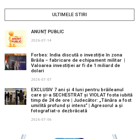
ULTIMELE STIRI
ANUNȚ PUBLIC
2026-07-14
Forbes: India discută o investiție în zona
Brăila – fabricare de echipament militar |
Valoarea investiției ar fi de 1 miliard de
dolari
2026-07-07
EXCLUSIV 7 ani și 4 luni pentru brăileanul
care și-a SECHESTRAT și VIOLAT fosta iubită
timp de 24 de ore | Judecător: „Tânăra a fost
umilită profund și intens” | Agresorul a și
fotografiat-o dezbrăcată
2026-07-06