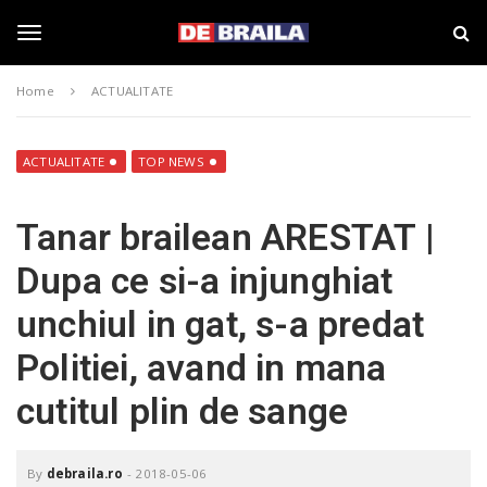
S
s
k
t
i
i
T
p
r
Home
ACTUALITATE
t
i
o
B
o
m
r
a
a
ACTUALITATE
TOP NEWS
i
i
g
n
l
Tanar brailean ARESTAT |
c
a
o
–
g
Dupa ce si-a injunghiat
n
d
t
e
unchiul in gat, s-a predat
e
b
l
n
r
Politiei, avand in mana
t
a
i
e
cutitul plin de sange
l
a
.
n
r
By
debraila.ro
-
2018-05-06