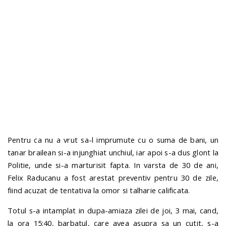
n
Pentru ca nu a vrut sa-l imprumute cu o suma de bani, un
tanar brailean si-a injunghiat unchiul, iar apoi s-a dus glont la
Politie, unde si-a marturisit fapta. In varsta de 30 de ani,
Felix Raducanu a fost arestat preventiv pentru 30 de zile,
fiind acuzat de tentativa la omor si talharie calificata.
Totul s-a intamplat in dupa-amiaza zilei de joi, 3 mai, cand,
la ora 15:40, barbatul, care avea asupra sa un cutit, s-a