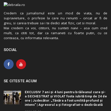
Credem ca jurnalismul este un mod de viata, nu de
supravietuire, o profesie la care nu renunti – oricat ar fi de
greu, si careia trebuie sa i te dedici atat fizic, cat si moral.
Mai credem ca voi, cititorii, nu sunteti naivi – asa cum cred
multi, ca cititi tot, dar ca ramaneti cu foarte putin, cu ce
conteaza, cu informatia relevanta.
SOCIAL
SE CITESTE ACUM
EXCLUSIV 7 ani și 4 luni pentru brăileanul care și-
a SECHESTRAT și VIOLAT fosta iubită timp de 24 de
ore | Judecător: „Tânăra a fost umilită profund și
intens” | Agresorul a și fotografiat-o dezbrăcată