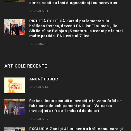
dintre copii au fost diagnosticați cu norovirus
2026-07-01
PIRUETĂ POLITICĂ. Cazul parlamentarului
brăilean Petrea, devenit PNL-ist: îl numea „Ilie
Sărăcie” pe Bolojan | Senatorul a trecut pe la mai
multe partide. PNL este al 7-lea
2026-06-30
ARTICOLE RECENTE
ANUNȚ PUBLIC
2026-07-14
Forbes: India discută o investiție în zona Brăila –
fabricare de echipament militar | Valoarea
investiției ar fi de 1 miliard de dolari
2026-07-07
EXCLUSIV 7 ani și 4 luni pentru brăileanul care și-