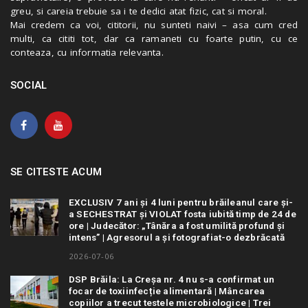
greu, si careia trebuie sa i te dedici atat fizic, cat si moral.
Mai credem ca voi, cititorii, nu sunteti naivi – asa cum cred
multi, ca cititi tot, dar ca ramaneti cu foarte putin, cu ce
conteaza, cu informatia relevanta.
SOCIAL
SE CITESTE ACUM
EXCLUSIV 7 ani și 4 luni pentru brăileanul care și-
a SECHESTRAT și VIOLAT fosta iubită timp de 24 de
ore | Judecător: „Tânăra a fost umilită profund și
intens” | Agresorul a și fotografiat-o dezbrăcată
2026-07-06
DSP Brăila: La Creșa nr. 4 nu s-a confirmat un
focar de toxiinfecție alimentară | Mâncarea
copiilor a trecut testele microbiologice | Trei