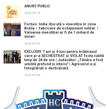
ANUNȚ PUBLIC
2026-07-14
Forbes: India discută o investiție în zona
Brăila – fabricare de echipament militar |
Valoarea investiției ar fi de 1 miliard de
dolari
2026-07-07
EXCLUSIV 7 ani și 4 luni pentru brăileanul
care și-a SECHESTRAT și VIOLAT fosta iubită
timp de 24 de ore | Judecător: „Tânăra a fost
umilită profund și intens” | Agresorul a și
fotografiat-o dezbrăcată
2026-07-06