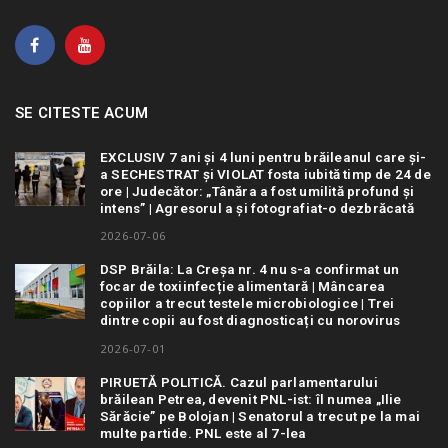
SE CITESTE ACUM
EXCLUSIV 7 ani și 4 luni pentru brăileanul care și-
a SECHESTRAT și VIOLAT fosta iubită timp de 24 de
ore | Judecător: „Tânăra a fost umilită profund și
intens” | Agresorul a și fotografiat-o dezbrăcată
2026-07-06
DSP Brăila: La Creșa nr. 4 nu s-a confirmat un
focar de toxiinfecție alimentară | Mâncarea
copiilor a trecut testele microbiologice | Trei
dintre copii au fost diagnosticați cu norovirus
2026-07-01
PIRUETĂ POLITICĂ. Cazul parlamentarului
brăilean Petrea, devenit PNL-ist: îl numea „Ilie
Sărăcie” pe Bolojan | Senatorul a trecut pe la mai
multe partide. PNL este al 7-lea