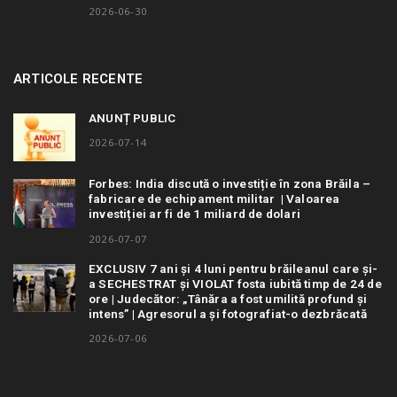
2026-06-30
ARTICOLE RECENTE
ANUNȚ PUBLIC
2026-07-14
Forbes: India discută o investiție în zona Brăila –
fabricare de echipament militar | Valoarea
investiției ar fi de 1 miliard de dolari
2026-07-07
EXCLUSIV 7 ani și 4 luni pentru brăileanul care și-
a SECHESTRAT și VIOLAT fosta iubită timp de 24 de
ore | Judecător: „Tânăra a fost umilită profund și
intens” | Agresorul a și fotografiat-o dezbrăcată
2026-07-06