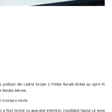
0
, polițiști din cadrul
Secției 2 Poliție Rurală Brăila
au oprit în
 Movila-Miresii.
ii Scorțaru-Vechi.
 a fost testat cu aparatul etilotest, rezultând faptul că avea