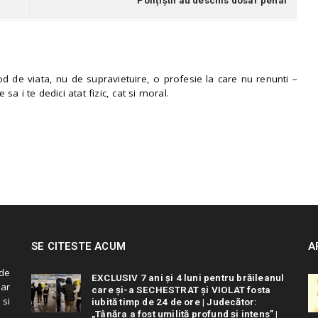
Polițiștii au deschis dosar penal
 de viata, nu de supravietuire, o profesie la care nu renunti –
e sa i te dedici atat fizic, cat si moral.
SE CITESTE ACUM
A
de
EXCLUSIV 7 ani și 4 luni pentru brăileanul
 ar
care și-a SECHESTRAT și VIOLAT fosta
 si
iubită timp de 24 de ore | Judecător:
„Tânăra a fost umilită profund și intens” |