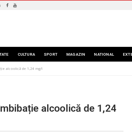
i
TATE
CULTURA
SPORT
MAGAZIN
NATIONAL
EXT
ție alcoolică de 1,24 mg/l
îmbibație alcoolică de 1,24