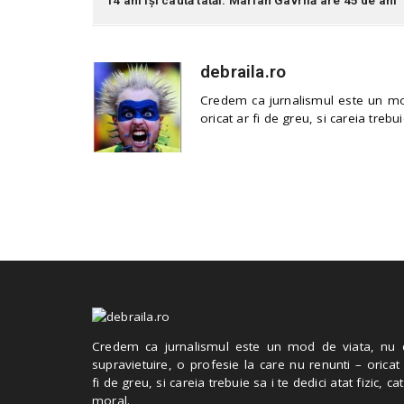
14 ani își caută tatăl: Marian Gavrilă are 45 de ani
debraila.ro
Credem ca jurnalismul este un mod
oricat ar fi de greu, si careia trebui
Credem ca jurnalismul este un mod de viata, nu 
supravietuire, o profesie la care nu renunti – oricat
fi de greu, si careia trebuie sa i te dedici atat fizic, cat
moral.