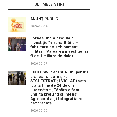
ULTIMELE STIRI
ANUNȚ PUBLIC
2026-07-14
Forbes: India discută o
investiție în zona Brăila –
fabricare de echipament
militar | Valoarea investiției ar
fi de 1 miliard de dolari
2026-07-07
EXCLUSIV 7 ani și 4 luni pentru
brăileanul care și-a
SECHESTRAT și VIOLAT fosta
iubită timp de 24 de ore |
Judecător: „Tânăra a fost
umilită profund și intens” |
Agresorul a și fotografiat-o
dezbrăcată
2026-07-06