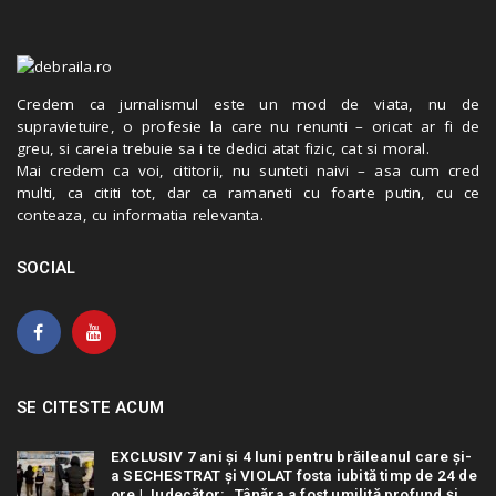
Credem ca jurnalismul este un mod de viata, nu de
supravietuire, o profesie la care nu renunti – oricat ar fi de
greu, si careia trebuie sa i te dedici atat fizic, cat si moral.
Mai credem ca voi, cititorii, nu sunteti naivi – asa cum cred
multi, ca cititi tot, dar ca ramaneti cu foarte putin, cu ce
conteaza, cu informatia relevanta.
SOCIAL
SE CITESTE ACUM
EXCLUSIV 7 ani și 4 luni pentru brăileanul care și-
a SECHESTRAT și VIOLAT fosta iubită timp de 24 de
ore | Judecător: „Tânăra a fost umilită profund și