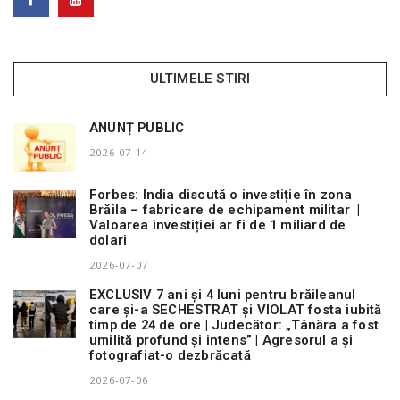
ULTIMELE STIRI
ANUNȚ PUBLIC
2026-07-14
Forbes: India discută o investiție în zona
Brăila – fabricare de echipament militar |
Valoarea investiției ar fi de 1 miliard de
dolari
2026-07-07
EXCLUSIV 7 ani și 4 luni pentru brăileanul
care și-a SECHESTRAT și VIOLAT fosta iubită
timp de 24 de ore | Judecător: „Tânăra a fost
umilită profund și intens” | Agresorul a și
fotografiat-o dezbrăcată
2026-07-06