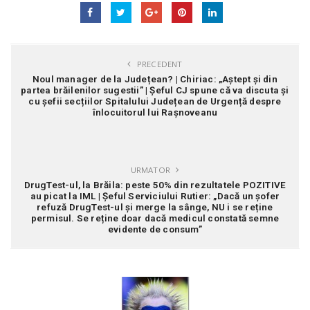
PRECEDENT
Noul manager de la Județean? | Chiriac: „Aștept și din
partea brăilenilor sugestii” | Șeful CJ spune că va discuta și
cu șefii secțiilor Spitalului Județean de Urgență despre
înlocuitorul lui Rașnoveanu
URMATOR
DrugTest-ul, la Brăila: peste 50% din rezultatele POZITIVE
au picat la IML | Șeful Serviciului Rutier: „Dacă un șofer
refuză DrugTest-ul și merge la sânge, NU i se reține
permisul. Se reține doar dacă medicul constată semne
evidente de consum”