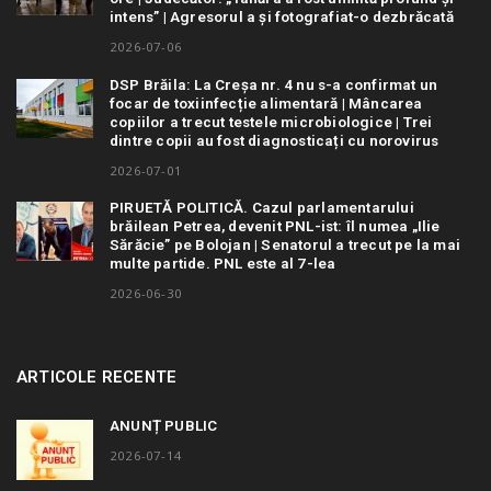
intens” | Agresorul a și fotografiat-o dezbrăcată
2026-07-06
DSP Brăila: La Creșa nr. 4 nu s-a confirmat un
focar de toxiinfecție alimentară | Mâncarea
copiilor a trecut testele microbiologice | Trei
dintre copii au fost diagnosticați cu norovirus
2026-07-01
PIRUETĂ POLITICĂ. Cazul parlamentarului
brăilean Petrea, devenit PNL-ist: îl numea „Ilie
Sărăcie” pe Bolojan | Senatorul a trecut pe la mai
multe partide. PNL este al 7-lea
2026-06-30
ARTICOLE RECENTE
ANUNȚ PUBLIC
2026-07-14