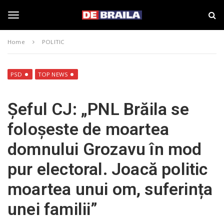
S
s
k
t
i
i
T
p
r
Home
POLITIC
t
i
o
B
o
m
r
a
a
PSD
TOP NEWS
i
i
g
n
l
Șeful CJ: „PNL Brăila se
c
a
o
–
g
foloșeste de moartea
n
d
t
e
domnului Grozavu în mod
e
b
l
n
r
pur electoral. Joacă politic
t
a
i
e
moartea unui om, suferința
l
a
unei familii”
.
n
r