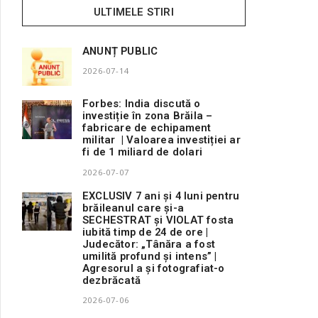
ULTIMELE STIRI
ANUNȚ PUBLIC
2026-07-14
Forbes: India discută o
investiție în zona Brăila –
fabricare de echipament
militar | Valoarea investiției ar
fi de 1 miliard de dolari
2026-07-07
EXCLUSIV 7 ani și 4 luni pentru
brăileanul care și-a
SECHESTRAT și VIOLAT fosta
iubită timp de 24 de ore |
Judecător: „Tânăra a fost
umilită profund și intens” |
Agresorul a și fotografiat-o
dezbrăcată
2026-07-06