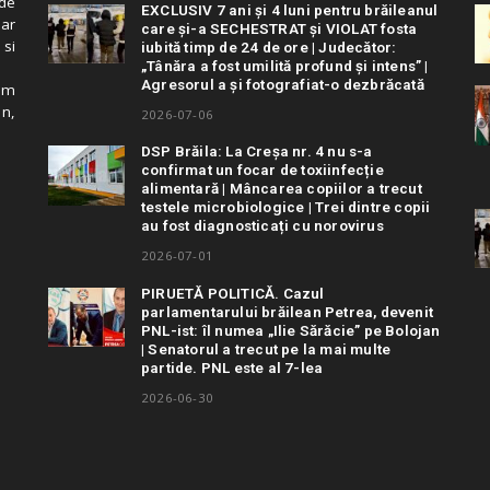
de
EXCLUSIV 7 ani și 4 luni pentru brăileanul
 ar
care și-a SECHESTRAT și VIOLAT fosta
 si
iubită timp de 24 de ore | Judecător:
„Tânăra a fost umilită profund și intens” |
Agresorul a și fotografiat-o dezbrăcată
cum
in,
2026-07-06
DSP Brăila: La Creșa nr. 4 nu s-a
confirmat un focar de toxiinfecție
alimentară | Mâncarea copiilor a trecut
testele microbiologice | Trei dintre copii
au fost diagnosticați cu norovirus
2026-07-01
PIRUETĂ POLITICĂ. Cazul
parlamentarului brăilean Petrea, devenit
PNL-ist: îl numea „Ilie Sărăcie” pe Bolojan
| Senatorul a trecut pe la mai multe
partide. PNL este al 7-lea
2026-06-30