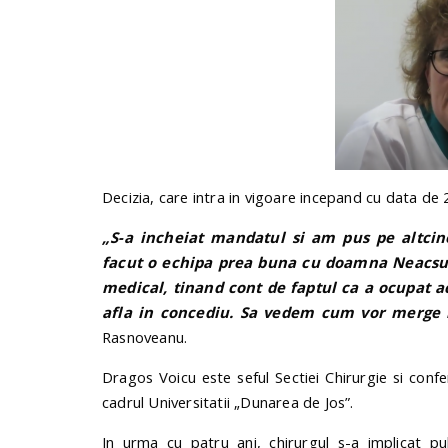
Decizia, care intra in vigoare incepand cu data de
„S-a incheiat mandatul si am pus pe altci
facut o echipa prea buna cu doamna Neacsu!
medical, tinand cont de faptul ca a ocupat 
afla in concediu. Sa vedem cum vor merge lu
Rasnoveanu.
Dragos Voicu este seful Sectiei Chirurgie si confe
cadrul Universitatii „Dunarea de Jos”.
In urma cu patru ani, chirurgul s-a implicat pu