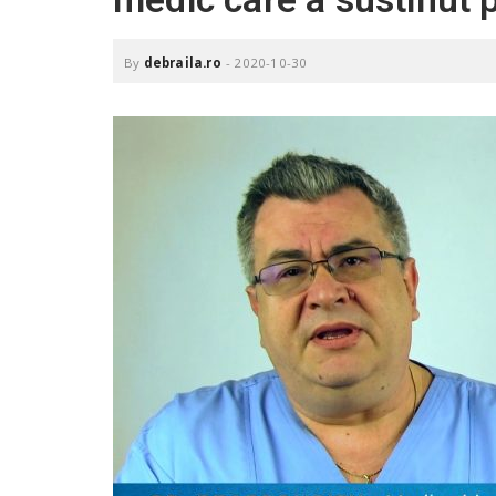
.
r
o
By
debraila.ro
-
2020-10-30