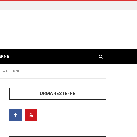
ERNE
 public PNL
URMARESTE-NE