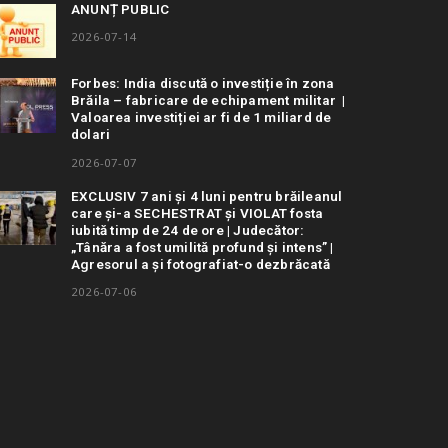
ANUNȚ PUBLIC
2026-07-14
Forbes: India discută o investiție în zona
Brăila – fabricare de echipament militar |
Valoarea investiției ar fi de 1 miliard de
dolari
2026-07-07
EXCLUSIV 7 ani și 4 luni pentru brăileanul
care și-a SECHESTRAT și VIOLAT fosta
iubită timp de 24 de ore | Judecător:
„Tânăra a fost umilită profund și intens” |
Agresorul a și fotografiat-o dezbrăcată
2026-07-06