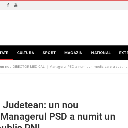
i
TATE
CULTURA
SPORT
MAGAZIN
NATIONAL
EXT
: un nou DIRECTOR MEDICAL! | Managerul PSD a numit un medic care a sustinut
 Judetean: un nou
Managerul PSD a numit un
public PNL