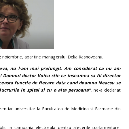
 2 noiembrie, apartine managerului Delia Rasnoveanu.
neva, nu l-am mai prelungit. Am considerat ca nu am
 Domnul doctor Voicu stie ce inseamna sa fii director
aceasta functie de fiecare data cand doamna Neacsu se
crurile in spital si cu o alta persoana”
, ne-a declarat
rentiar universitar la Facultatea de Medicina si Farmacie din
blic in campania electorala pentru alegerile parlamentare,