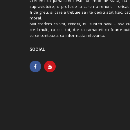
Credem ca jurnalismul este un mod de viata, nu 
supravietuire, o profesie la care nu renunti – oricat
fi de greu, si careia trebuie sa i te dedici atat fizic, cat
moral.
Mai credem ca voi, cititorii, nu sunteti naivi – asa 
cred multi, ca cititi tot, dar ca ramaneti cu foarte put
cu ce conteaza, cu informatia relevanta.
SOCIAL