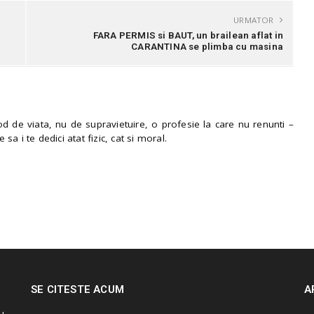
URMATOR
FARA PERMIS si BAUT, un brailean aflat in
CARANTINA se plimba cu masina
 de viata, nu de supravietuire, o profesie la care nu renunti –
e sa i te dedici atat fizic, cat si moral.
SE CITESTE ACUM
A