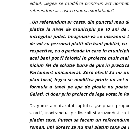
edilul, „legea se modifica printr-un act normati
referendum ar costa o suma exorbitanta”.
„Un referendum ar costa, din punctul meu d
platita la nivel de municipiu pe 10 ani de
intregului judet. Imaginati-va ce inseamna ti
de vot cu personal platit din bani publici, c
respective, cu o perioada in care in municip
acei bani pot fi folositi in proiecte mult m
niciun fel de solutie buna de pus in practi
Parlament unicameral. Zero efect! Sa nu ui
plan local, legea se modifica printr-un act 
formula a taxei pe apa de ploaie nu poate 
Galati, ci doar prin proiect de lege votat in 
Dragomir a mai aratat faptul ca „se poate propun
salarii”, ironizandu-i pe liberali si acuzandu-i ca
platim taxe. Putem sa facem un referendum s
roman. Imi doresc sa nu mai platim taxa pe 