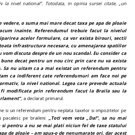
v la nivel national”. Totodata, in opinia sursei citate, „un
e vedere, o suma mai mare decat taxa pe apa de ploaie
 acum inainte. Referendumul trebuie facut la nivelul
parirea acelor formulare, ca vor exista birouri, sectii
u toata infrastructura necesara, cu amenajarea spatiilor
iu vom discuta despre de un nou scandal. Eu consider ca
ai bune decat pentru un nou circ prin care nu va exista
ca. Sa nu uitam ca a mai existat un referendum pentru
tam ca indiferent cate referendumuri am face noi pe
normativ, la nivel national. Legea care prevede actuala
fi modificata prin referendum facut la Braila sau la
Parlament”
, a declarat primarul.
e si un referendum pentru neplata taxelor si impozitelor pe
 ii pacalesc pe braileni:
„Toti vom vota „Da!”, sa nu mai
i pentru a nu se mai plati niciun fel de taxe statului
apa de ploaie – am spus-o de nenumarate ori, dar acest