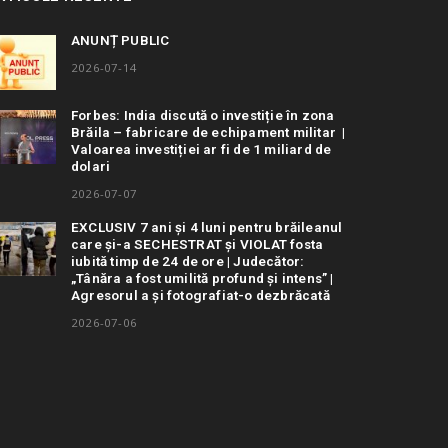
ANUNȚ PUBLIC
2026-07-14
Forbes: India discută o investiție în zona
Brăila – fabricare de echipament militar |
Valoarea investiției ar fi de 1 miliard de
dolari
2026-07-07
EXCLUSIV 7 ani și 4 luni pentru brăileanul
care și-a SECHESTRAT și VIOLAT fosta
iubită timp de 24 de ore | Judecător:
„Tânăra a fost umilită profund și intens” |
Agresorul a și fotografiat-o dezbrăcată
2026-07-06