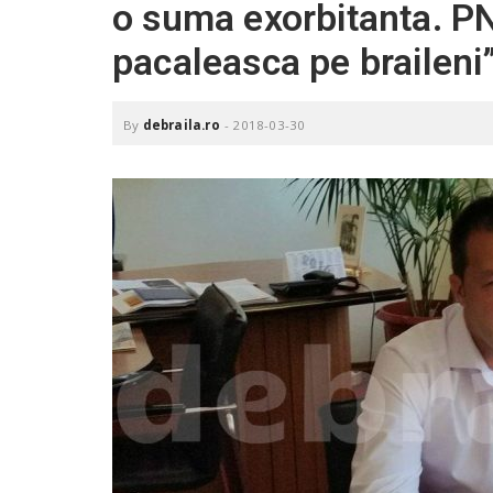
o suma exorbitanta. PN
.
r
pacaleasca pe braileni
o
By
debraila.ro
-
2018-03-30