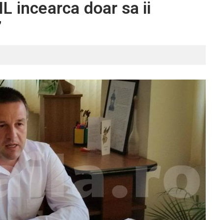
L incearca doar sa ii
”