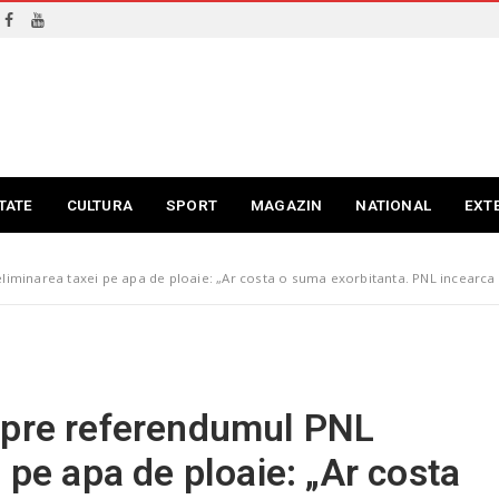
TATE
CULTURA
SPORT
MAGAZIN
NATIONAL
EXT
minarea taxei pe apa de ploaie: „Ar costa o suma exorbitanta. PNL incearca d
spre referendumul PNL
 pe apa de ploaie: „Ar costa