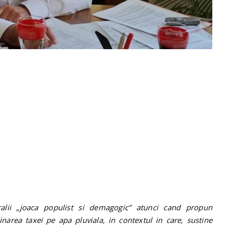
alii „joaca populist si demagogic” atunci cand propun
area taxei pe apa pluviala, in contextul in care, sustine