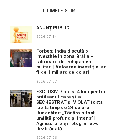
ULTIMELE STIRI
ANUNȚ PUBLIC
2026-07-14
Forbes: India discută o
investiție în zona Brăila –
fabricare de echipament
militar | Valoarea investiției ar
fi de 1 miliard de dolari
2026-07-07
EXCLUSIV 7 ani și 4 luni pentru
brăileanul care și-a
SECHESTRAT și VIOLAT fosta
iubită timp de 24 de ore |
Judecător: „Tânăra a fost
umilită profund și intens” |
Agresorul a și fotografiat-o
dezbrăcată
2026-07-06