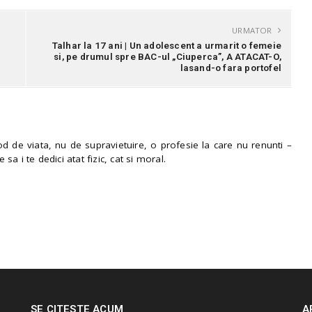
URMATOR
Talhar la 17 ani | Un adolescent a urmarit o femeie
si, pe drumul spre BAC-ul „Ciuperca”, A ATACAT-O,
lasand-o fara portofel
 de viata, nu de supravietuire, o profesie la care nu renunti –
e sa i te dedici atat fizic, cat si moral.
SE CITESTE ACUM
A