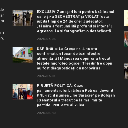
de
EXCLUSIV 7 ani și 4 luni pentru brăileanul
 ar
care și-a SECHESTRAT și VIOLAT fosta
 si
iubită timp de 24 de ore | Judecător:
„Tânăra a fost umilită profund și intens” |
Agresorul a și fotografiat-o dezbrăcată
cum
in,
2026-07-06
DSP Brăila: La Creșa nr. 4 nu s-a
confirmat un focar de toxiinfecție
alimentară | Mâncarea copiilor a trecut
testele microbiologice | Trei dintre copii
au fost diagnosticați cu norovirus
2026-07-01
PIRUETĂ POLITICĂ. Cazul
parlamentarului brăilean Petrea, devenit
PNL-ist: îl numea „Ilie Sărăcie” pe Bolojan
| Senatorul a trecut pe la mai multe
partide. PNL este al 7-lea
2026-06-30