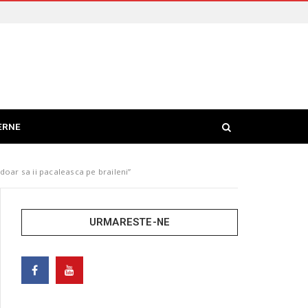
ERNE
oar sa ii pacaleasca pe braileni”
URMARESTE-NE