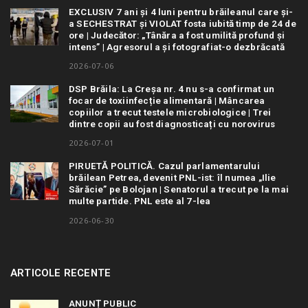
EXCLUSIV 7 ani și 4 luni pentru brăileanul care și-
a SECHESTRAT și VIOLAT fosta iubită timp de 24 de
ore | Judecător: „Tânăra a fost umilită profund și
intens” | Agresorul a și fotografiat-o dezbrăcată
2026-07-06
DSP Brăila: La Creșa nr. 4 nu s-a confirmat un
focar de toxiinfecție alimentară | Mâncarea
copiilor a trecut testele microbiologice | Trei
dintre copii au fost diagnosticați cu norovirus
2026-07-01
PIRUETĂ POLITICĂ. Cazul parlamentarului
brăilean Petrea, devenit PNL-ist: îl numea „Ilie
Sărăcie” pe Bolojan | Senatorul a trecut pe la mai
multe partide. PNL este al 7-lea
2026-06-30
ARTICOLE RECENTE
ANUNȚ PUBLIC