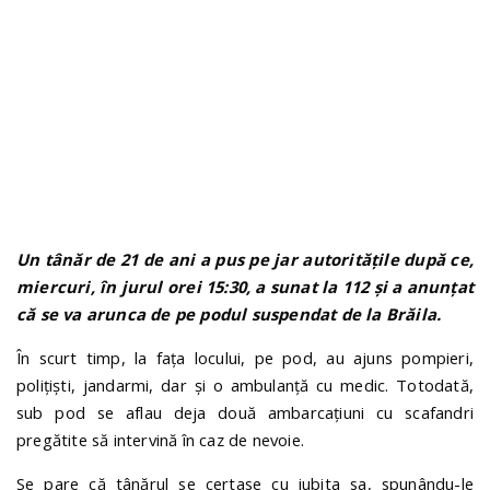
n
Un tânăr de 21 de ani a pus pe jar autoritățile după ce,
miercuri, în jurul orei 15:30, a sunat la 112 și a anunțat
că se va arunca de pe podul suspendat de la Brăila.
În scurt timp, la fața locului, pe pod, au ajuns pompieri,
polițiști, jandarmi, dar și o ambulanță cu medic. Totodată,
sub pod se aflau deja două ambarcațiuni cu scafandri
pregătite să intervină în caz de nevoie.
Se pare că tânărul se certase cu iubita sa, spunându-le