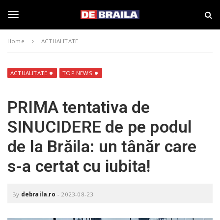
S
s
k
t
i
i
T
p
r
Home
ACTUALITATE
t
i
o
B
o
m
r
a
a
ACTUALITATE
TOP NEWS
i
i
g
n
l
PRIMA tentativa de
c
a
o
–
g
SINUCIDERE de pe podul
n
d
t
e
de la Brăila: un tânăr care
e
b
l
n
r
s-a certat cu iubita!
t
a
i
e
l
a
By
debraila.ro
-
2023-08-23
.
n
r