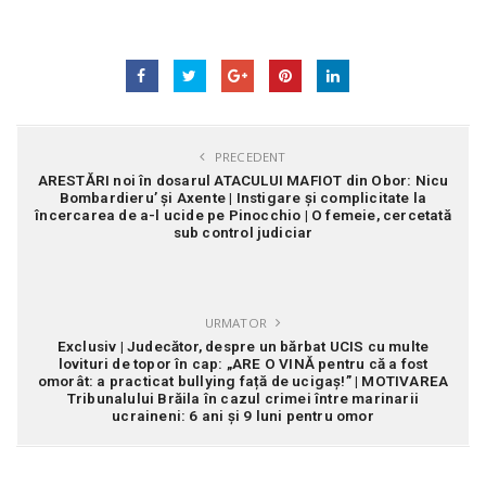
PRECEDENT
ARESTĂRI noi în dosarul ATACULUI MAFIOT din Obor: Nicu
Bombardieru’ și Axente | Instigare și complicitate la
încercarea de a-l ucide pe Pinocchio | O femeie, cercetată
sub control judiciar
URMATOR
Exclusiv | Judecător, despre un bărbat UCIS cu multe
lovituri de topor în cap: „ARE O VINĂ pentru că a fost
omorât: a practicat bullying față de ucigaș!” | MOTIVAREA
Tribunalului Brăila în cazul crimei între marinarii
ucraineni: 6 ani și 9 luni pentru omor