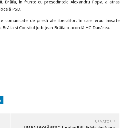
L Brăila, în frunte cu președintele Alexandru Popa, a atras
locală PSD.
 comunicate de presă ale liberalilor, în care erau lansate
ia Brăila și Consiliul Județean Brăila o acordă HC Dunărea.
URMATOR
LIMBAJ GOLĂNESC. Un ales PNL Brăila după ce a