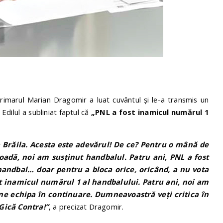
primarul Marian Dragomir a luat cuvântul și le-a transmis un
. Edilul a subliniat faptul că
„PNL a fost inamicul numărul 1
a Brăila. Acesta este adevărul! De ce? Pentru o mână de
rioadă, noi am susținut handbalul. Patru ani, PNL a fost
 handbal… doar pentru a bloca orice, oricând, a nu vota
t inamicul numărul 1 al handbalului. Patru ani, noi am
ine echipa în continuare. Dumneavoastră veți critica în
 Gică Contra!”
, a precizat Dragomir.