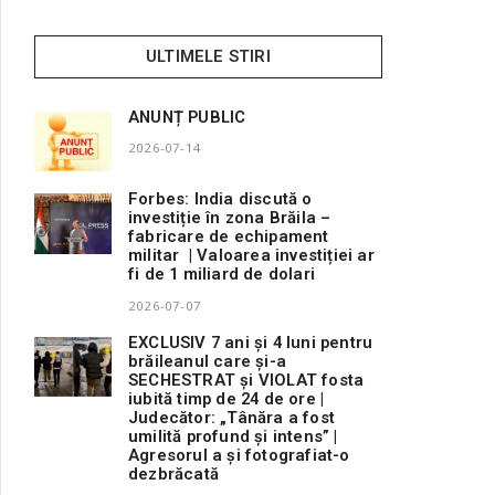
ULTIMELE STIRI
ANUNȚ PUBLIC
2026-07-14
Forbes: India discută o
investiție în zona Brăila –
fabricare de echipament
militar | Valoarea investiției ar
fi de 1 miliard de dolari
2026-07-07
EXCLUSIV 7 ani și 4 luni pentru
brăileanul care și-a
SECHESTRAT și VIOLAT fosta
iubită timp de 24 de ore |
Judecător: „Tânăra a fost
umilită profund și intens” |
Agresorul a și fotografiat-o
dezbrăcată