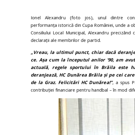
Ionel Alexandru (foto jos), unul dintre con
performanța istorică din Cupa României, unde a obț
Consiliului Local Municipal, Alexandru precizând
declarații ale membrilor de partid.
„Vreau, la ultimul punct, chiar dacă deranj
ce. Așa cum la începutul anilor ’90, am avut
actuală, regele sportului în Brăila este h
deranjează, HC Dunărea Brăila și pe cei care
de la Graz. Felicitări HC Dunărea!”
, a spus PN
contribuției financiare pentru handbal – în mod diferi