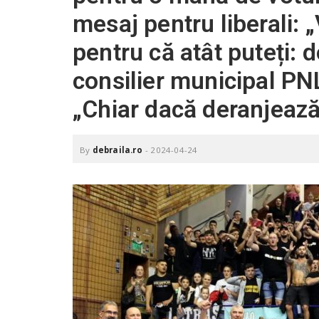
.
mesaj pentru liberali: „
r
o
pentru că atât puteți: d
consilier municipal PNL
„Chiar dacă deranjeaz
By
debraila.ro
-
2024-04-24