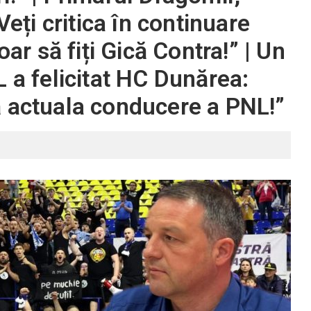
Veți critica în continuare
oar să fiți Gică Contra!” | Un
 a felicitat HC Dunărea:
ă actuala conducere a PNL!”