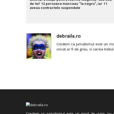
de lei! 12 persoane munceau “la negru”, iar 11
aveau contractele suspendate
debraila.ro
Credem ca jurnalismul este un mod
oricat ar fi de greu, si careia trebui
Credem ca jurnalismul este un mod de viata, nu 