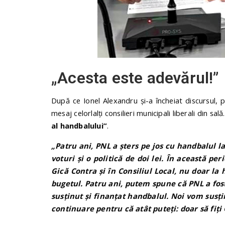
„Acesta este adevărul!”
După ce Ionel Alexandru și-a încheiat discursul, 
mesaj celorlalți consilieri municipali liberali din sală
al handbalului”
.
„Patru ani, PNL a șters pe jos cu handbalul l
voturi și o politică de doi lei. În această pe
Gică Contra și în Consiliul Local, nu doar la
bugetul. Patru ani, putem spune că PNL a fos
susținut și finanțat handbalul. Noi vom susț
continuare pentru că atât puteți: doar să fiți