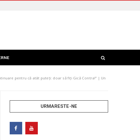
ERNE
inuare pentru că atât puteți: doar să fiți Gică Contra!” | Un
URMARESTE-NE