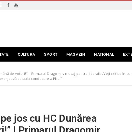
i
TATE
CULTURA
SPORT
MAGAZIN
NATIONAL
EXT
ână de voturi!” | Primarul Dragomir, mesaj pentru liberali: „Veți critica în cont
 deranjează actuala conducere a PNL!”
s pe jos cu HC Dunărea
i!” | Primarul Dragomir,