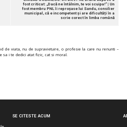
fost criticat: „Dacă ne întâlnim, te voi scuipa!” | Un
fost membru PNL îi reproșase lui Sandu, consilier
municipal, că e incompetent și are dificultăți în a
scrie corect în limba română
 de viata, nu de supravietuire, o profesie la care nu renunti –
e sa i te dedici atat fizic, cat si moral.
SE CITESTE ACUM
A
de