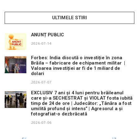
ULTIMELE STIRI
ANUNȚ PUBLIC
2026-07-14
Forbes: India discută o investiție în zona
Brăila – fabricare de echipament militar |
Valoarea investiției ar fi de 1 miliard de
dolari
2026-07-07
EXCLUSIV 7 ani și 4 luni pentru brăileanul
care și-a SECHESTRAT și VIOLAT fosta iubită
timp de 24 de ore | Judecător: „Tânăra a fost
umilită profund și intens” | Agresorul a și
fotografiat-o dezbrăcată
2026-07-06