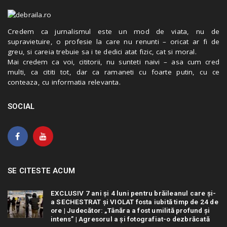
Credem ca jurnalismul este un mod de viata, nu de
supravietuire, o profesie la care nu renunti – oricat ar fi de
greu, si careia trebuie sa i te dedici atat fizic, cat si moral.
Mai credem ca voi, cititorii, nu sunteti naivi – asa cum cred
multi, ca cititi tot, dar ca ramaneti cu foarte putin, cu ce
conteaza, cu informatia relevanta.
SOCIAL
SE CITESTE ACUM
EXCLUSIV 7 ani și 4 luni pentru brăileanul care și-
a SECHESTRAT și VIOLAT fosta iubită timp de 24 de
ore | Judecător: „Tânăra a fost umilită profund și
intens” | Agresorul a și fotografiat-o dezbrăcată