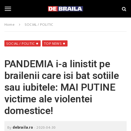
S
s
k
t
i
i
T
p
r
Home
SOCIAL / POLITIC
t
i
o
B
o
m
r
a
a
SOCIAL / POLITIC
TOP NEWS
i
i
g
n
l
PANDEMIA i-a linistit pe
c
a
o
–
g
brailenii care isi bat sotiile
n
d
t
e
sau iubitele: MAI PUTINE
e
b
l
n
r
victime ale violentei
t
a
i
e
domestice!
l
a
.
n
r
By
debraila.ro
-
2020-04-30