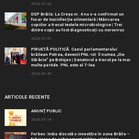
2026-07-06
DSP Brăila: La Creșa nr. 4 nu s-a confirmat un
focar de toxiinfecție alimentară | Mâncarea
copiilor a trecut testele microbiologice | Trei
dintre copii au fost diagnosticați cu norovirus
2026-07-01
PIRUETĂ POLITICĂ. Cazul parlamentarului
brăilean Petrea, devenit PNL-ist: îl numea „Ilie
Sărăcie” pe Bolojan | Senatorul a trecut pe la mai
multe partide. PNL este al 7-lea
2026-06-30
ARTICOLE RECENTE
ANUNȚ PUBLIC
2026-07-14
Forbes: India discută o investiție în zona Brăila –