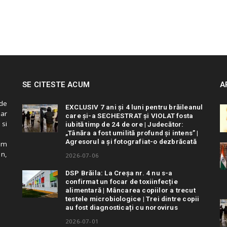
SE CITESTE ACUM
A
de
EXCLUSIV 7 ani și 4 luni pentru brăileanul
 ar
care și-a SECHESTRAT și VIOLAT fosta
 si
iubită timp de 24 de ore | Judecător:
„Tânăra a fost umilită profund și intens” |
Agresorul a și fotografiat-o dezbrăcată
cum
in,
2026-07-06
DSP Brăila: La Creșa nr. 4 nu s-a
confirmat un focar de toxiinfecție
alimentară | Mâncarea copiilor a trecut
testele microbiologice | Trei dintre copii
au fost diagnosticați cu norovirus
2026-07-01