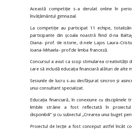
Această competiție s-a derulat online în peri
învățământul gimnazial.
La competiție au participat 11 echipe, totalizâ
participante din școala noastră fiind d-na Balt
Diana- prof. de istorie, d-nele Lajos Laura-Crist
Ioana-Mihaela- prof.de limba franceză.
Concursul a avut ca scop stimularea creativității di
care să includă educația financiară alături de alte
Sesiunile de lucru s-au desfășurat sincron și asincr
unui consultant specializat.
Educația financiară, în conexiune cu disciplinele tr
limbile străine a fost reflectată în proiect
disponibili” și cu subiectul „Crearea unui buget pen
Proiectul de lecție a fost conceput astfel încât con