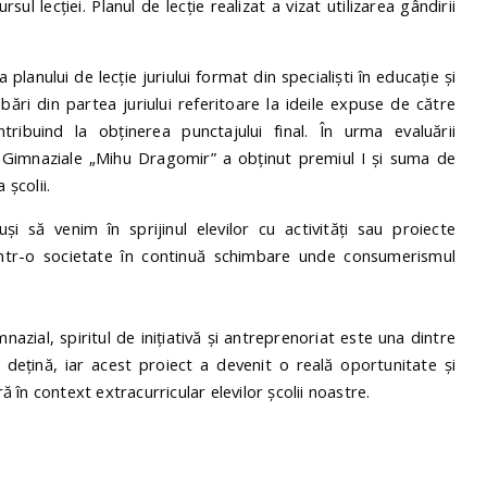
l lecției. Planul de lecție realizat a vizat utilizarea gândirii
planului de lecție juriului format din specialiști în educație și
bări din partea juriului referitoare la ideile expuse de către
ntribuind la obținerea punctajului final. În urma evaluării
lii Gimnaziale „Mihu Dragomir” a obținut premiul I și suma de
 școlii.
i să venim în sprijinul elevilor cu activități sau proiecte
 într-o societate în continuă schimbare unde consumerismul
azial, spiritul de inițiativă și antreprenoriat este una dintre
dețină, iar acest proiect a devenit o reală oportunitate și
ră în context extracurricular elevilor școlii noastre.