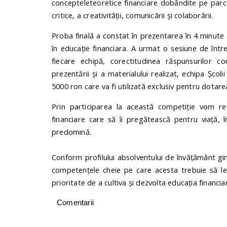
concepteleteoretice financiare dobândite pe parcursu
critice, a creativității, comunicării și colaborării.
Proba finală a constat în prezentarea în 4 minute a 
în educație financiara. A urmat o sesiune de între
fiecare echipă, corectitudinea răspunsurilor co
prezentării și a materialului realizat, echipa Șco
5000 ron care va fi utilizată exclusiv pentru dotarea
Prin participarea la această competiție vom reuș
financiare care să îi pregătească pentru viață,
predomină.
Conform profilului absolventului de învățământ gimn
competențele cheie pe care acesta trebuie să le 
prioritate de a cultiva și dezvolta educația financia
Comentarii