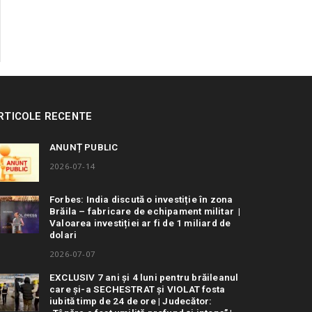
RTICOLE RECENTE
ANUNȚ PUBLIC
2026-07-14
Forbes: India discută o investiție în zona
Brăila – fabricare de echipament militar |
Valoarea investiției ar fi de 1 miliard de
dolari
2026-07-07
EXCLUSIV 7 ani și 4 luni pentru brăileanul
care și-a SECHESTRAT și VIOLAT fosta
iubită timp de 24 de ore | Judecător: