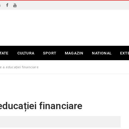
i
TATE
CULTURA
SPORT
MAGAZIN
NATIONAL
EXT
e a educației financiare
educației financiare