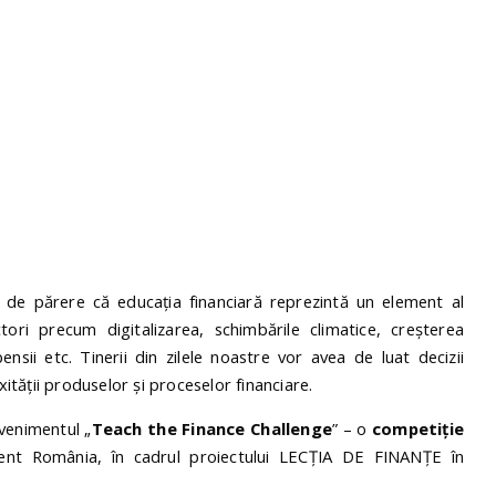
t de părere că educația financiară reprezintă un element al
tori precum digitalizarea, schimbările climatice, creșterea
nsii etc. Tinerii din zilele noastre vor avea de luat decizii
xității produselor și proceselor financiare.
venimentul „
Teach the Finance Challenge
” – o
competiție
ent România, în cadrul proiectului LECȚIA DE FINANȚE în