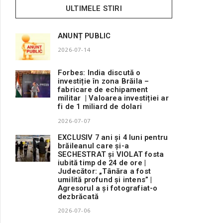
ULTIMELE STIRI
ANUNȚ PUBLIC
2026-07-14
Forbes: India discută o
investiție în zona Brăila –
fabricare de echipament
militar | Valoarea investiției ar
fi de 1 miliard de dolari
2026-07-07
EXCLUSIV 7 ani și 4 luni pentru
brăileanul care și-a
SECHESTRAT și VIOLAT fosta
iubită timp de 24 de ore |
Judecător: „Tânăra a fost
umilită profund și intens” |
Agresorul a și fotografiat-o
dezbrăcată
2026-07-06