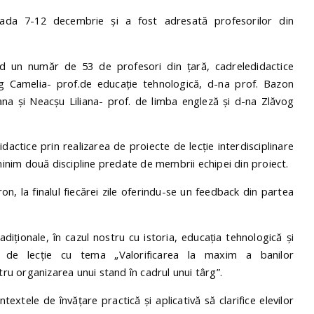
oada 7-12 decembrie și a fost adresată profesorilor din
nd un număr de 53 de profesori din țară, cadreledidactice
ag Camelia- prof.de educație tehnologică, d-na prof. Bazon
iana și Neacșu Liliana- prof. de limba engleză și d-na Zlăvog
dactice prin realizarea de proiecte de lecție interdisciplinare
 minim două discipline predate de membrii echipei din proiect.
on, la finalul fiecărei zile oferindu-se un feedback din partea
adiționale, în cazul nostru cu istoria, educația tehnologică și
ul de lecție cu tema „Valorificarea la maxim a banilor
tru organizarea unui stand în cadrul unui târg”.
textele de învățare practică și aplicativă să clarifice elevilor