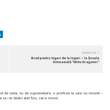
URMATOR
Brad pentru îngeri de la îngeri – la Școala
Gimnazială “Mihu Dragomir”
 de viata, nu de supravietuire, o profesie la care nu renunti –
e sa i te dedici atat fizic, cat si moral.