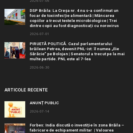
2026-07-06
DSP Brăila: La Creșa nr. 4 nu s-a confirmat un
focar de toxiinfecție alimentară | Mâncarea
copiilor a trecut testele microbiologice | Trei
dintre copii au fost diagnosticați cu norovirus
2026-07-01
PIRUETĂ POLITICĂ. Cazul parlamentarului
brăilean Petrea, devenit PNL-ist: îl numea „Ilie
Sărăcie” pe Bolojan | Senatorul a trecut pe la mai
multe partide. PNL este al 7-lea
2026-06-30
ARTICOLE RECENTE
ANUNȚ PUBLIC
2026-07-14
Forbes: India discută o investiție în zona Brăila –
fabricare de echipament militar | Valoarea