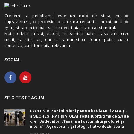
Credem ca jurnalismul este un mod de viata, nu de
supravietuire, o profesie la care nu renunti – oricat ar fi de
greu, si careia trebuie sa i te dedici atat fizic, cat si moral.
Mai credem ca voi, cititorii, nu sunteti naivi – asa cum cred
multi, ca cititi tot, dar ca ramaneti cu foarte putin, cu ce
conteaza, cu informatia relevanta.
SOCIAL
SE CITESTE ACUM
EXCLUSIV 7 ani și 4 luni pentru brăileanul care și-
a SECHESTRAT și VIOLAT fosta iubită timp de 24 de
ore | Judecător: „Tânăra a fost umilită profund și
intens” | Agresorul a și fotografiat-o dezbrăcată