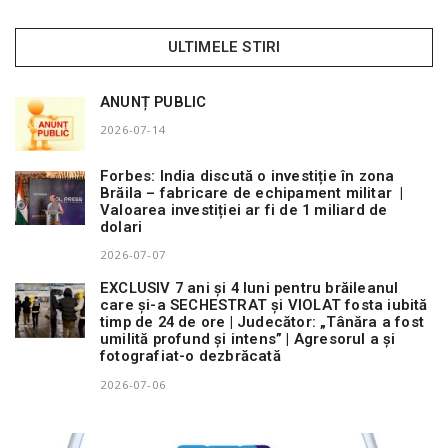
ULTIMELE STIRI
ANUNȚ PUBLIC
2026-07-14
Forbes: India discută o investiție în zona
Brăila – fabricare de echipament militar |
Valoarea investiției ar fi de 1 miliard de
dolari
2026-07-07
EXCLUSIV 7 ani și 4 luni pentru brăileanul
care și-a SECHESTRAT și VIOLAT fosta iubită
timp de 24 de ore | Judecător: „Tânăra a fost
umilită profund și intens” | Agresorul a și
fotografiat-o dezbrăcată
2026-07-06