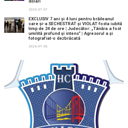
dolari
2026-07-07
EXCLUSIV 7 ani și 4 luni pentru brăileanul
care și-a SECHESTRAT și VIOLAT fosta iubită
timp de 24 de ore | Judecător: „Tânăra a fost
umilită profund și intens” | Agresorul a și
fotografiat-o dezbrăcată
2026-07-06