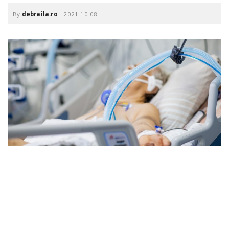
o
a
By
debraila.ro
-
2021-10-08
v
i
g
a
t
i
o