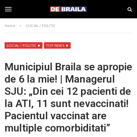
S
s
k
t
i
i
T
p
r
Home
SOCIAL / POLITIC
t
i
o
B
o
m
r
a
a
SOCIAL / POLITIC
TOP NEWS
i
i
g
n
l
Municipiul Braila se apropie
c
a
o
–
g
de 6 la mie! | Managerul
n
d
t
e
SJU: „Din cei 12 pacienti de
e
b
l
n
r
la ATI, 11 sunt nevaccinati!
t
a
i
e
Pacientul vaccinat are
l
a
multiple comorbiditati”
.
n
r