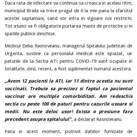
Daca rata de infectare va continua sa creasca in acelasi ritm,
municipiul Braila va trece pragul de 6 la mie pana la sfarsitul
acestei saptamani, cand vor intra in vigoare noi restrictii.
Tot atunci va fi obligatorie purtarea mastii de protectie si in
spatiile publice deschise.
Medicul Delia Rasnoveanu, managerul Spitalului Judetean de
Urgenta, sustine ca personalul medical este epuizat, iar
paturile de la Sectia ATI pentru COVID-19 sunt ocupate in
totalitate, desi, recent, a fost suplimentat numarul acestora.
„Avem 12 pacienti la ATI, iar 11 dintre acestia nu sunt
vaccinati. Trebuie sa precizez si faptul ca pacientul
vaccinat are multiple comorbiditati. Am redeschis
sectia cu peste 100 de paturi pentru cazurile usoare si
medii. Nu este deloc usor! Exista o presiune fara
precedent asupra spitalului”
, a declarat Rasnoveanu.
Pana in acest moment, potrivit datelor furnizate de