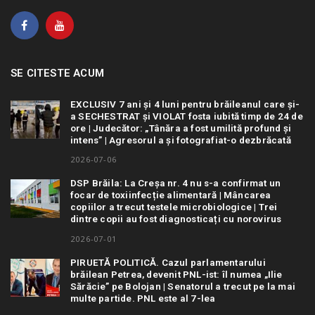
SE CITESTE ACUM
EXCLUSIV 7 ani și 4 luni pentru brăileanul care și-
a SECHESTRAT și VIOLAT fosta iubită timp de 24 de
ore | Judecător: „Tânăra a fost umilită profund și
intens” | Agresorul a și fotografiat-o dezbrăcată
2026-07-06
DSP Brăila: La Creșa nr. 4 nu s-a confirmat un
focar de toxiinfecție alimentară | Mâncarea
copiilor a trecut testele microbiologice | Trei
dintre copii au fost diagnosticați cu norovirus
2026-07-01
PIRUETĂ POLITICĂ. Cazul parlamentarului
brăilean Petrea, devenit PNL-ist: îl numea „Ilie
Sărăcie” pe Bolojan | Senatorul a trecut pe la mai
multe partide. PNL este al 7-lea