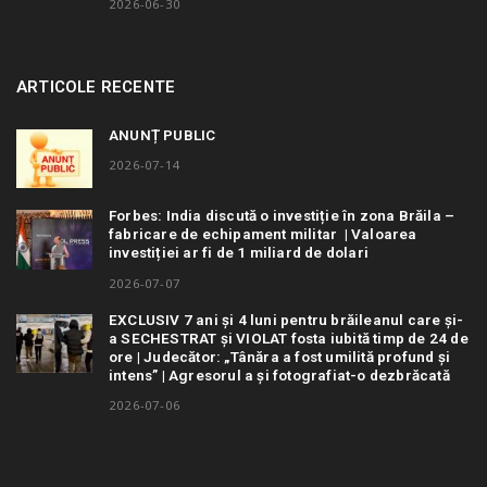
2026-06-30
ARTICOLE RECENTE
ANUNȚ PUBLIC
2026-07-14
Forbes: India discută o investiție în zona Brăila –
fabricare de echipament militar | Valoarea
investiției ar fi de 1 miliard de dolari
2026-07-07
EXCLUSIV 7 ani și 4 luni pentru brăileanul care și-
a SECHESTRAT și VIOLAT fosta iubită timp de 24 de
ore | Judecător: „Tânăra a fost umilită profund și
intens” | Agresorul a și fotografiat-o dezbrăcată
2026-07-06