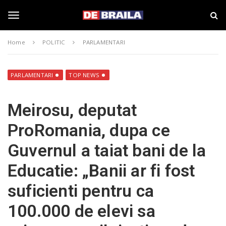
S
s
k
t
i
i
T
p
r
Home
POLITIC
PARLAMENTARI
t
i
o
B
o
m
r
a
a
PARLAMENTARI
TOP NEWS
i
i
g
n
l
Meirosu, deputat
c
a
o
–
g
ProRomania, dupa ce
n
d
t
e
Guvernul a taiat bani de la
e
b
l
n
r
Educatie: „Banii ar fi fost
t
a
i
e
suficienti pentru ca
l
a
100.000 de elevi sa
.
n
r