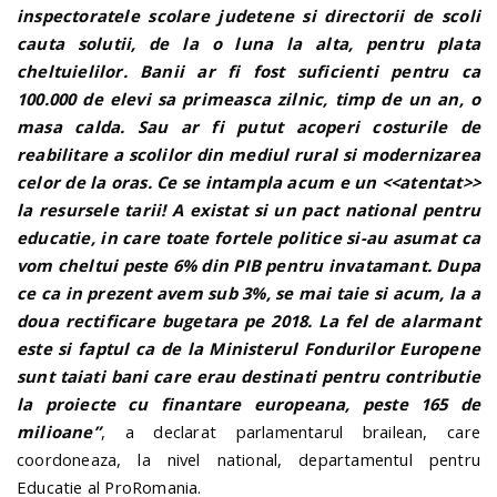
inspectoratele scolare judetene si directorii de scoli
cauta solutii, de la o luna la alta, pentru plata
cheltuielilor. Banii ar fi fost suficienti pentru ca
100.000 de elevi sa primeasca zilnic, timp de un an, o
masa calda. Sau ar fi putut acoperi costurile de
reabilitare a scolilor din mediul rural si modernizarea
celor de la oras. Ce se intampla acum e un <<atentat>>
la resursele tarii! A existat si un pact national pentru
educatie, in care toate fortele politice si-au asumat ca
vom cheltui peste 6% din PIB pentru invatamant. Dupa
ce ca in prezent avem sub 3%, se mai taie si acum, la a
doua rectificare bugetara pe 2018. La fel de alarmant
este si faptul ca de la Ministerul Fondurilor Europene
sunt taiati bani care erau destinati pentru contributie
la proiecte cu finantare europeana, peste 165 de
milioane”
, a declarat parlamentarul brailean, care
coordoneaza, la nivel national, departamentul pentru
Educatie al ProRomania.