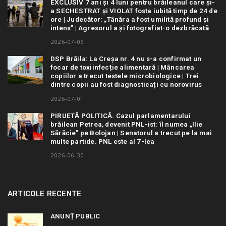
EXCLUSIV 7 ani și 4 luni pentru brăileanul care și-
a SECHESTRAT și VIOLAT fosta iubită timp de 24 de
ore | Judecător: „Tânăra a fost umilită profund și
intens” | Agresorul a și fotografiat-o dezbrăcată
2026-07-06
DSP Brăila: La Creșa nr. 4 nu s-a confirmat un
focar de toxiinfecție alimentară | Mâncarea
copiilor a trecut testele microbiologice | Trei
dintre copii au fost diagnosticați cu norovirus
2026-07-01
PIRUETĂ POLITICĂ. Cazul parlamentarului
brăilean Petrea, devenit PNL-ist: îl numea „Ilie
Sărăcie” pe Bolojan | Senatorul a trecut pe la mai
multe partide. PNL este al 7-lea
2026-06-30
ARTICOLE RECENTE
ANUNȚ PUBLIC