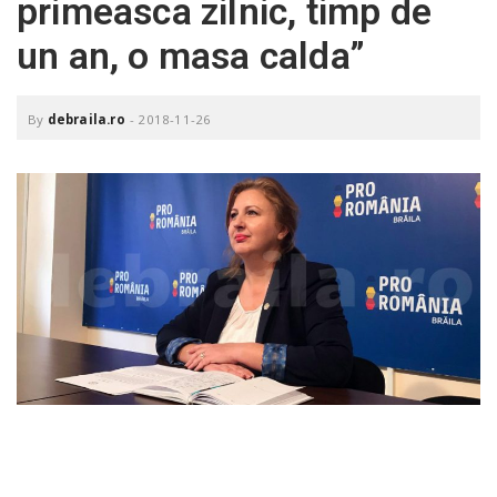
primeasca zilnic, timp de
o
a
un an, o masa calda”
v
By
debraila.ro
-
2018-11-26
i
g
a
t
i
o