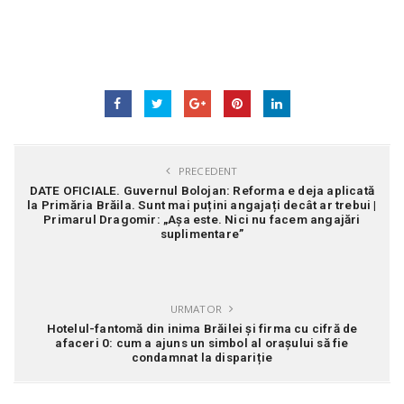
PRECEDENT
DATE OFICIALE. Guvernul Bolojan: Reforma e deja aplicată
la Primăria Brăila. Sunt mai puțini angajați decât ar trebui |
Primarul Dragomir: „Așa este. Nici nu facem angajări
suplimentare”
URMATOR
Hotelul-fantomă din inima Brăilei și firma cu cifră de
afaceri 0: cum a ajuns un simbol al orașului să fie
condamnat la dispariție