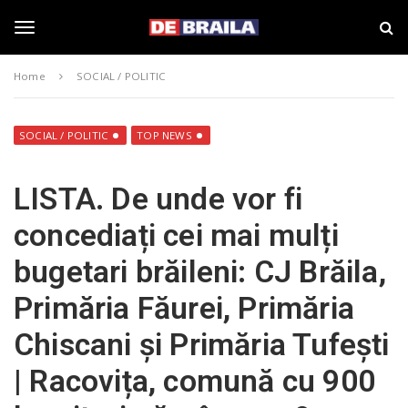
S
s
k
t
i
i
T
p
r
Home
SOCIAL / POLITIC
t
i
o
B
o
m
r
a
a
SOCIAL / POLITIC
TOP NEWS
i
i
g
n
l
LISTA. De unde vor fi
c
a
o
–
g
concediați cei mai mulți
n
d
t
e
bugetari brăileni: CJ Brăila,
e
b
l
n
r
Primăria Făurei, Primăria
t
a
i
e
Chiscani și Primăria Tufești
l
a
| Racovița, comună cu 900
.
n
r