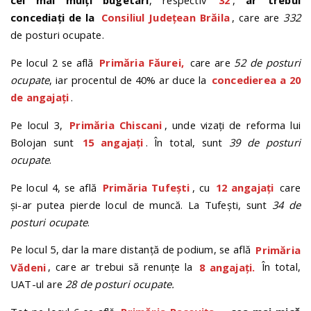
cei mai mulți bugetari
, respectiv
32
,
ar trebui
concediați de la
Consiliul Județean Brăila
, care are
332
de posturi ocupate.
Pe locul 2 se află
Primăria Făurei,
care are
52 de posturi
ocupate
, iar procentul de 40% ar duce la
concedierea a 20
de angajați
.
Pe locul 3,
Primăria Chiscani
, unde vizați de reforma lui
Bolojan sunt
15 angajați
. În total, sunt
39 de posturi
ocupate
.
Pe locul 4, se află
Primăria Tufești
, cu
12 angajați
care
și-ar putea pierde locul de muncă. La Tufești, sunt
34 de
posturi ocupate
.
Pe locul 5, dar la mare distanță de podium, se află
Primăria
Vădeni
, care ar trebui să renunțe la
8 angajați.
În total,
UAT-ul are
28 de posturi ocupate.