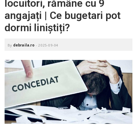
locuitori, rămâne cu 9
o
a
angajați | Ce bugetari pot
dormi liniștiți?
v
i
By
debraila.ro
-
2025-09-04
g
a
t
i
o