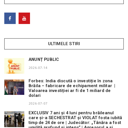
ULTIMELE STIRI
ANUNȚ PUBLIC
2026-07-14
Forbes: India discută o investiție în zona
Brăila – fabricare de echipament militar |
Valoarea investiției ar fi de 1 miliard de
dolari
2026-07-07
EXCLUSIV 7 ani și 4 luni pentru brăileanul
care și-a SECHESTRAT și VIOLAT fosta iubită
timp de 24 de ore | Judecător: „Tânăra a fost
umilită profund și intens” | Agresorul a și