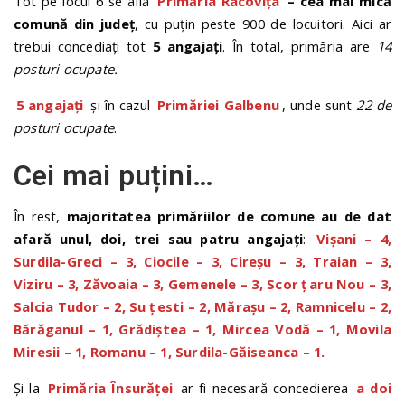
Tot pe locul 6 se află
Primăria Racovița
– cea mai mică
comună din județ
, cu puțin peste 900 de locuitori. Aici ar
trebui concediați tot
5 angajați
. În total, primăria are
14
posturi ocupate.
5 angajați
și în cazul
Primăriei Galbenu
, unde sunt
22 de
posturi ocupate
.
Cei mai puțini…
În rest,
majoritatea primăriilor de comune au de dat
afară unul, doi, trei sau patru angajați
:
Vișani – 4,
Surdila-Greci – 3, Ciocile – 3, Cireșu – 3, Traian – 3,
Viziru – 3, Zăvoaia – 3, Gemenele – 3, Scor
ț
aru Nou – 3,
Salcia Tudor – 2, Su
ț
esti – 2, Mărașu – 2, Ramnicelu – 2,
Bărăganul – 1, Grădiștea – 1, Mircea Vodă – 1, Movila
Miresii – 1, Romanu – 1, Surdila-Găiseanca – 1.
Și la
Primăria Însurăței
ar fi necesară concedierea
a doi