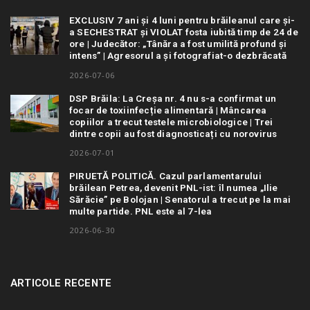
EXCLUSIV 7 ani și 4 luni pentru brăileanul care și-
a SECHESTRAT și VIOLAT fosta iubită timp de 24 de
ore | Judecător: „Tânăra a fost umilită profund și
intens” | Agresorul a și fotografiat-o dezbrăcată
2026-07-06
DSP Brăila: La Creșa nr. 4 nu s-a confirmat un
focar de toxiinfecție alimentară | Mâncarea
copiilor a trecut testele microbiologice | Trei
dintre copii au fost diagnosticați cu norovirus
2026-07-01
PIRUETĂ POLITICĂ. Cazul parlamentarului
brăilean Petrea, devenit PNL-ist: îl numea „Ilie
Sărăcie” pe Bolojan | Senatorul a trecut pe la mai
multe partide. PNL este al 7-lea
2026-06-30
ARTICOLE RECENTE