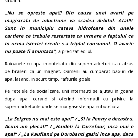
situatia.
„Nu se opreste apa!!! Din cauza unei avarii pe
magistrala de aductiune va scadea debitul. Atat!!!
Sunt in municipiu cateva hidrofoare din unele
cartiere ce trebuie restartate ca urmare a faptului ca
in urma isteriei create s-a triplat consumul. O avarie
nu poate fi anuntata”
, a precizat edilul.
Raioanele cu apa imbuteliata din supermarketuri i-au atras
pe braileni ca un magnet. Oamenii au cumparat baxuri de
apa, lasand, in scurt timp, rafturile goale.
Pe retelele de socializare, unii internauti se ajutau in goana
dupa apa, cerand si oferind informatii cu privire la
supermarketurile unde se mai gaseste apa imbuteliata.
„La Selgros nu mai este apa!” / „Si la Penny e dezastru.
Acum am plecat!” / „Haideti la Carrefour, inca mai e
apa!” / „La Kaufland pe Dorobanti gasiti inca apa, daca