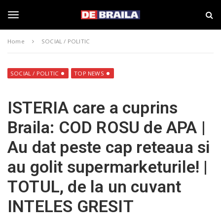
S
s
k
t
i
i
T
p
r
Home
SOCIAL / POLITIC
t
i
o
B
o
m
r
a
a
SOCIAL / POLITIC
TOP NEWS
i
i
g
n
l
ISTERIA care a cuprins
c
a
o
–
g
Braila: COD ROSU de APA |
n
d
t
e
Au dat peste cap reteaua si
e
b
l
n
r
au golit supermarketurile! |
t
a
i
e
TOTUL, de la un cuvant
l
a
INTELES GRESIT
.
n
r