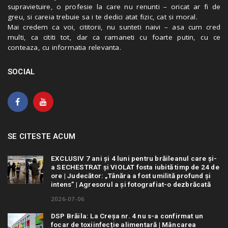
supravietuire, o profesie la care nu renunti – oricat ar fi de
greu, si careia trebuie sa i te dedici atat fizic, cat si moral.
Mai credem ca voi, cititorii, nu sunteti naivi – asa cum cred
multi, ca cititi tot, dar ca ramaneti cu foarte putin, cu ce
conteaza, cu informatia relevanta.
SOCIAL
SE CITESTE ACUM
EXCLUSIV 7 ani și 4 luni pentru brăileanul care și-
a SECHESTRAT și VIOLAT fosta iubită timp de 24 de
ore | Judecător: „Tânăra a fost umilită profund și
intens” | Agresorul a și fotografiat-o dezbrăcată
2026-07-06
DSP Brăila: La Creșa nr. 4 nu s-a confirmat un
focar de toxiinfecție alimentară | Mâncarea