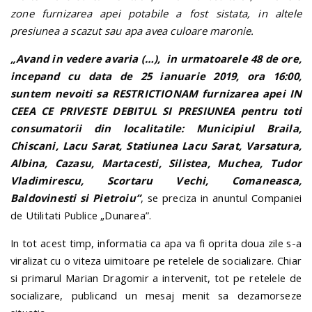
zone furnizarea apei potabile a fost sistata, in altele
presiunea a scazut sau apa avea culoare maronie.
„Avand in vedere avaria (…), in urmatoarele 48 de ore,
incepand cu data de 25 ianuarie 2019, ora 16:00,
suntem nevoiti sa RESTRICTIONAM furnizarea apei IN
CEEA CE PRIVESTE DEBITUL SI PRESIUNEA pentru toti
consumatorii din localitatile: Municipiul Braila,
Chiscani, Lacu Sarat, Statiunea Lacu Sarat, Varsatura,
Albina, Cazasu, Martacesti, Silistea, Muchea, Tudor
Vladimirescu, Scortaru Vechi, Comaneasca,
Baldovinesti si Pietroiu”
, se preciza in anuntul Companiei
de Utilitati Publice „Dunarea”.
In tot acest timp, informatia ca apa va fi oprita doua zile s-a
viralizat cu o viteza uimitoare pe retelele de socializare. Chiar
si primarul Marian Dragomir a intervenit, tot pe retelele de
socializare, publicand un mesaj menit sa dezamorseze