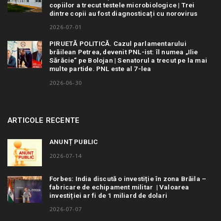
copiilor a trecut testele microbiologice | Trei
dintre copii au fost diagnosticați cu norovirus
2026-07-01
PIRUETĂ POLITICĂ. Cazul parlamentarului
brăilean Petrea, devenit PNL-ist: îl numea „Ilie
Sărăcie” pe Bolojan | Senatorul a trecut pe la mai
multe partide. PNL este al 7-lea
2026-06-30
ARTICOLE RECENTE
ANUNȚ PUBLIC
2026-07-14
Forbes: India discută o investiție în zona Brăila –
fabricare de echipament militar | Valoarea
investiției ar fi de 1 miliard de dolari
2026-07-07