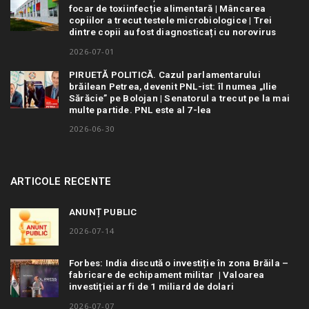
focar de toxiinfecție alimentară | Mâncarea
copiilor a trecut testele microbiologice | Trei
dintre copii au fost diagnosticați cu norovirus
2026-07-01
PIRUETĂ POLITICĂ. Cazul parlamentarului
brăilean Petrea, devenit PNL-ist: îl numea „Ilie
Sărăcie” pe Bolojan | Senatorul a trecut pe la mai
multe partide. PNL este al 7-lea
2026-06-30
ARTICOLE RECENTE
ANUNȚ PUBLIC
2026-07-14
Forbes: India discută o investiție în zona Brăila –
fabricare de echipament militar | Valoarea
investiției ar fi de 1 miliard de dolari
2026-07-07