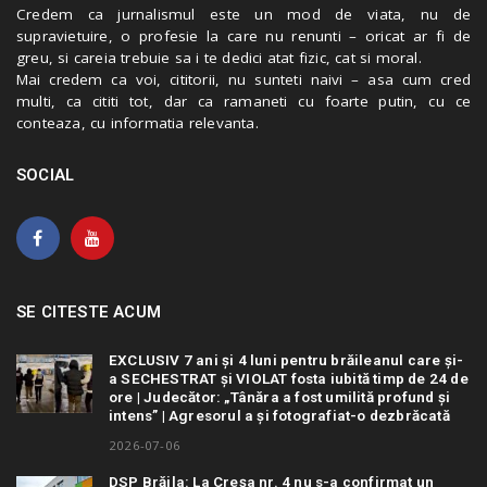
Credem ca jurnalismul este un mod de viata, nu de
supravietuire, o profesie la care nu renunti – oricat ar fi de
greu, si careia trebuie sa i te dedici atat fizic, cat si moral.
Mai credem ca voi, cititorii, nu sunteti naivi – asa cum cred
multi, ca cititi tot, dar ca ramaneti cu foarte putin, cu ce
conteaza, cu informatia relevanta.
SOCIAL
SE CITESTE ACUM
EXCLUSIV 7 ani și 4 luni pentru brăileanul care și-
a SECHESTRAT și VIOLAT fosta iubită timp de 24 de
ore | Judecător: „Tânăra a fost umilită profund și
intens” | Agresorul a și fotografiat-o dezbrăcată
2026-07-06
DSP Brăila: La Creșa nr. 4 nu s-a confirmat un