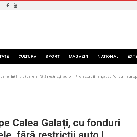
i
TATE
CULTURA
SPORT
MAGAZIN
NATIONAL
EXT
e: întâi trotuarele, fără restricții auto | Proiectul, finanțat cu fonduri europ
e Calea Galați, cu fonduri
e, fără restricții auto |