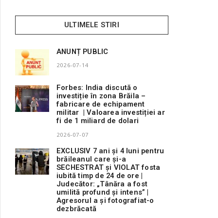
ULTIMELE STIRI
ANUNȚ PUBLIC
2026-07-14
Forbes: India discută o
investiție în zona Brăila –
fabricare de echipament
militar | Valoarea investiției ar
fi de 1 miliard de dolari
2026-07-07
EXCLUSIV 7 ani și 4 luni pentru
brăileanul care și-a
SECHESTRAT și VIOLAT fosta
iubită timp de 24 de ore |
Judecător: „Tânăra a fost
umilită profund și intens” |
Agresorul a și fotografiat-o
dezbrăcată