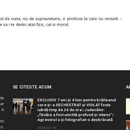
 de viata, nu de supravietuire, o profesie la care nu renunti –
e sa i te dedici atat fizic, cat si moral.
SE CITESTE ACUM
A
de
EXCLUSIV 7 ani și 4 luni pentru brăileanul
 ar
care și-a SECHESTRAT și VIOLAT fosta
 si
iubită timp de 24 de ore | Judecător:
„Tânăra a fost umilită profund și intens” |
Agresorul a și fotografiat-o dezbrăcată
cum
in,
2026-07-06