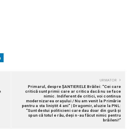
URMATOR
Primarul, despre ȘANTIERELE Brăilei: “Cei care
e
critică sunt primii care ar critica dacă nu se face
nimic. Indiferent de critici, voi continua
modernizarea orașului / Nu am venit la Primărie
pentru a sta liniștit 4 ani” | Dragomir, aluzie la PNL:
“Sunt destui politicieni care dau doar din gură și
spun că totul e rău, deși n-au făcut nimic pentru
brăileni!”