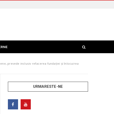
ERNE
ene, prevede inclusiv refacerea fundației și înlocuirea
URMARESTE-NE