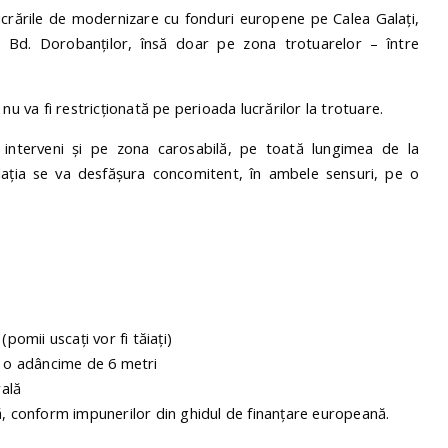
ucrările de modernizare cu fonduri europene pe Calea Galați,
i Bd. Dorobanților, însă doar pe zona trotuarelor – între
nu va fi restricționată pe perioada lucrărilor la trotuare.
 interveni și pe zona carosabilă, pe toată lungimea de la
ulația se va desfășura concomitent, în ambele sensuri, pe o
pomii uscați vor fi tăiați)
la o adâncime de 6 metri
rală
tă, conform impunerilor din ghidul de finanțare europeană.