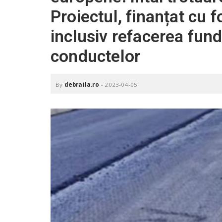
.
Proiectul, finanțat cu
r
o
inclusiv refacerea funda
conductelor
By
debraila.ro
-
2023-04-05