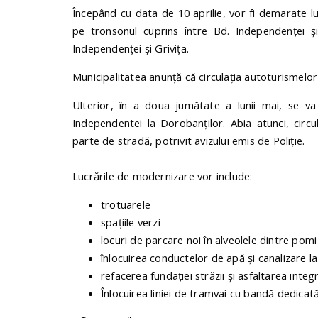
Începând cu data de 10 aprilie, vor fi demarate l
pe tronsonul cuprins între Bd. Independenței ș
Independenței și Grivița.
Municipalitatea anunță că circulația autoturismelor 
Ulterior, în a doua jumătate a lunii mai, se va
Independentei la Dorobanților. Abia atunci, circ
parte de stradă, potrivit avizului emis de Poliție.
Lucrările de modernizare vor include:
trotuarele
spațiile verzi
locuri de parcare noi în alveolele dintre pomi (
înlocuirea conductelor de apă și canalizare 
refacerea fundației străzii și asfaltarea integ
Înlocuirea liniei de tramvai cu bandă dedica