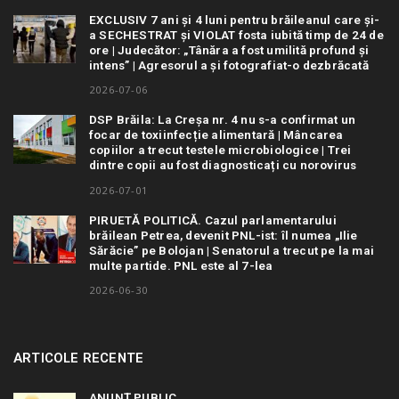
EXCLUSIV 7 ani și 4 luni pentru brăileanul care și-
a SECHESTRAT și VIOLAT fosta iubită timp de 24 de
ore | Judecător: „Tânăra a fost umilită profund și
intens” | Agresorul a și fotografiat-o dezbrăcată
2026-07-06
DSP Brăila: La Creșa nr. 4 nu s-a confirmat un
focar de toxiinfecție alimentară | Mâncarea
copiilor a trecut testele microbiologice | Trei
dintre copii au fost diagnosticați cu norovirus
2026-07-01
PIRUETĂ POLITICĂ. Cazul parlamentarului
brăilean Petrea, devenit PNL-ist: îl numea „Ilie
Sărăcie” pe Bolojan | Senatorul a trecut pe la mai
multe partide. PNL este al 7-lea
2026-06-30
ARTICOLE RECENTE
ANUNȚ PUBLIC