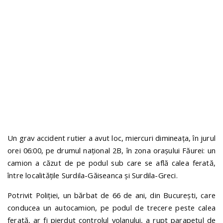
n
Un grav accident rutier a avut loc, miercuri dimineața, în jurul
orei 06:00, pe drumul național 2B, în zona orașului Făurei: un
camion a căzut de pe podul sub care se află calea ferată,
între localitățile Surdila-Găiseanca și Surdila-Greci.
Potrivit Poliției, un bărbat de 66 de ani, din București, care
conducea un autocamion, pe podul de trecere peste calea
ferată, ar fi pierdut controlul volanului, a rupt parapetul de