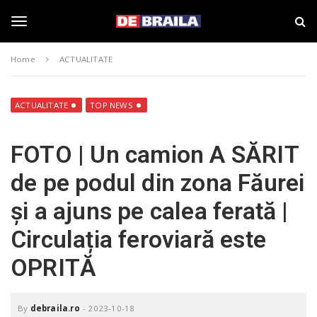
S
s
k
t
i
i
T
p
r
Home
ACTUALITATE
t
i
o
B
o
m
r
a
a
ACTUALITATE
TOP NEWS
i
i
g
n
l
FOTO | Un camion A SĂRIT
c
a
o
–
g
de pe podul din zona Făurei
n
d
t
e
și a ajuns pe calea ferată |
e
b
l
n
r
Circulația feroviară este
t
a
i
e
OPRITĂ
l
a
.
n
r
By
debraila.ro
-
2023-10-18