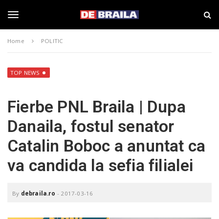
S
s
k
t
i
i
T
p
r
Home
POLITIC
t
i
o
B
o
m
r
a
a
TOP NEWS
i
i
g
n
l
Fierbe PNL Braila | Dupa
c
a
o
–
g
Danaila, fostul senator
n
d
t
e
Catalin Boboc a anuntat ca
e
b
l
n
r
va candida la sefia filialei
t
a
i
e
l
a
By
debraila.ro
-
2017-03-16
.
n
r