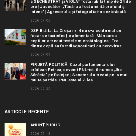
a SECHESTRAT și VIOLAT fosta iubită timp de 24 de
ore | Judecător: „Tânăra a fost umilită profund și
intens” | Agresorul a și fotografiat-o dezbrăcată
2026-07-06
DSP Brăila: La Creșa nr. 4 nu s-a confirmat un
focar de toxiinfecție alimentară | Mâncarea
copiilor a trecut testele microbiologice | Trei
dintre copii au fost diagnosticați cu norovirus
2026-07-01
PIRUETĂ POLITICĂ. Cazul parlamentarului
brăilean Petrea, devenit PNL-ist: îl numea „Ilie
Sărăcie” pe Bolojan | Senatorul a trecut pe la mai
multe partide. PNL este al 7-lea
2026-06-30
ARTICOLE RECENTE
ANUNȚ PUBLIC
2026-07-14