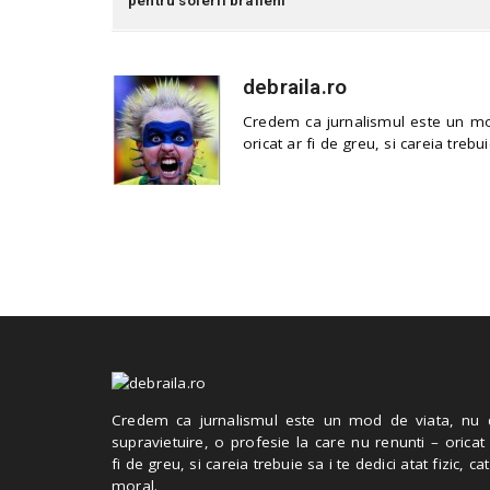
debraila.ro
Credem ca jurnalismul este un mod
oricat ar fi de greu, si careia trebui
Credem ca jurnalismul este un mod de viata, nu 
supravietuire, o profesie la care nu renunti – oricat
fi de greu, si careia trebuie sa i te dedici atat fizic, cat
moral.