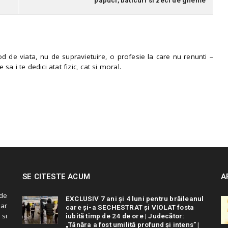
 de viata, nu de supravietuire, o profesie la care nu renunti –
e sa i te dedici atat fizic, cat si moral.
SE CITESTE ACUM
A
de
EXCLUSIV 7 ani și 4 luni pentru brăileanul
 ar
care și-a SECHESTRAT și VIOLAT fosta
 si
iubită timp de 24 de ore | Judecător:
„Tânăra a fost umilită profund și intens” |