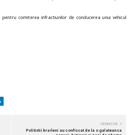
 pentru comiterea infractiunilor de conducerea unui vehicul
URMATOR
Politistii braileni au confiscat de la o galateanca
papuci, baticuri si zeci de gheme