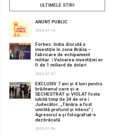
ULTIMELE STIRI
ANUNȚ PUBLIC
2026-07-14
Forbes: India discută o
investiție în zona Brăila –
fabricare de echipament
militar | Valoarea investiției ar
fi de 1 miliard de dolari
2026-07-07
EXCLUSIV 7 ani și 4 luni pentru
brăileanul care și-a
SECHESTRAT și VIOLAT fosta
iubită timp de 24 de ore |
Judecător: „Tânăra a fost
umilită profund și intens” |
Agresorul a și fotografiat-o
dezbrăcată
2026-07-06