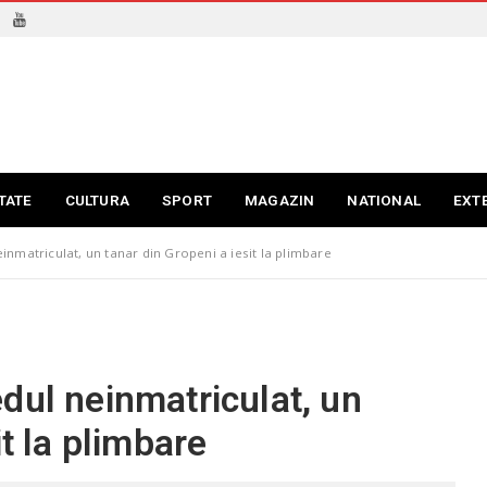
TATE
CULTURA
SPORT
MAGAZIN
NATIONAL
EXT
nmatriculat, un tanar din Gropeni a iesit la plimbare
dul neinmatriculat, un
it la plimbare