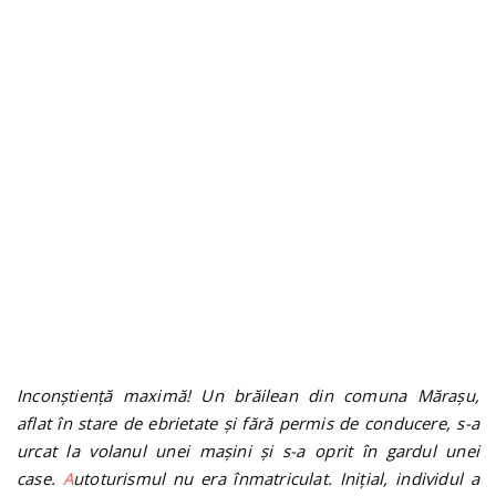
n
Inconștiență maximă! Un br
ă
ilean din comuna M
ă
ra
ș
u,
aflat în stare de ebrietate și fără permis de conducere, s-a
urcat la volanul unei mașini și s-a oprit în gardul unei
case.
A
utoturismul nu era înmatriculat. Inițial, individul a