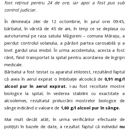
fost reținut pentru 24 de ore, iar apoi a fost pus sub
control judiciar.
În dimineața zilei de 12 octombrie, în jurul orei 09:45,
bărbatul, în vârstă de 45 de ani, în timp ce se deplasa cu
autoturismul pe raza satului Măgureni – comuna Mărașu, a
pierdut controlul volanului, a părăsit partea carosabilă și a
lovit gardul unui imobil. În urma accidentului, acesta a fost
rănit, fiind transportat la spital pentru acordarea de îngrijiri
medicale.
Bărbatul a fost testat cu aparatul etilotest, rezultând faptul
că avea în aerul expirat o îmbibație alcoolică de
0,91 mg/l
alcool pur în aerul expirat.
I-au fost recoltate mostre
biologice la spital, în vederea stabilirii cu exactitate a
alcoolemiei, rezultatul prelucrării mostrelor biologice de
sânge indicând o valoare de
1,60 g/l alcool pur în sânge.
Mai mult decât atât, în urma verificărilor efectuate de
polițiști în bazele de date, a rezultat faptul că individul
nu