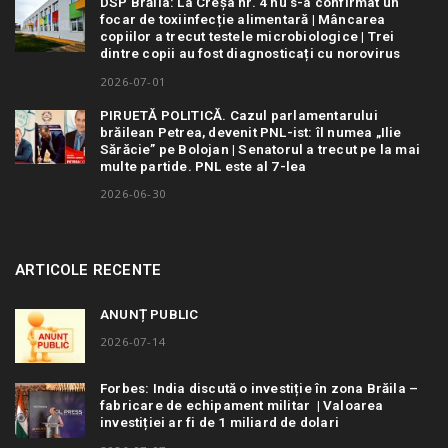
DSP Brăila: La Creșa nr. 4 nu s-a confirmat un
focar de toxiinfecție alimentară | Mâncarea
copiilor a trecut testele microbiologice | Trei
dintre copii au fost diagnosticați cu norovirus
2026-07-01
PIRUETĂ POLITICĂ. Cazul parlamentarului
brăilean Petrea, devenit PNL-ist: îl numea „Ilie
Sărăcie” pe Bolojan | Senatorul a trecut pe la mai
multe partide. PNL este al 7-lea
2026-06-30
ARTICOLE RECENTE
ANUNȚ PUBLIC
2026-07-14
Forbes: India discută o investiție în zona Brăila –
fabricare de echipament militar | Valoarea
investiției ar fi de 1 miliard de dolari