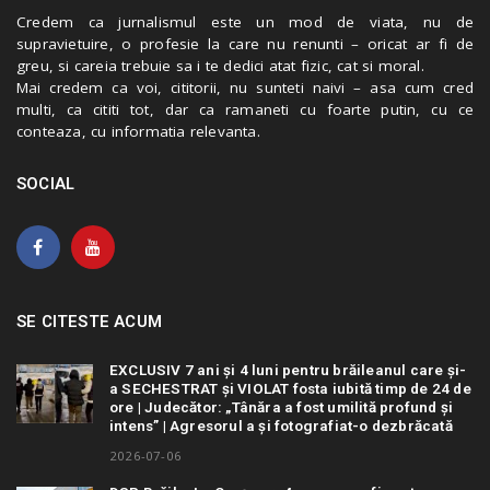
Credem ca jurnalismul este un mod de viata, nu de
supravietuire, o profesie la care nu renunti – oricat ar fi de
greu, si careia trebuie sa i te dedici atat fizic, cat si moral.
Mai credem ca voi, cititorii, nu sunteti naivi – asa cum cred
multi, ca cititi tot, dar ca ramaneti cu foarte putin, cu ce
conteaza, cu informatia relevanta.
SOCIAL
SE CITESTE ACUM
EXCLUSIV 7 ani și 4 luni pentru brăileanul care și-
a SECHESTRAT și VIOLAT fosta iubită timp de 24 de
ore | Judecător: „Tânăra a fost umilită profund și
intens” | Agresorul a și fotografiat-o dezbrăcată
2026-07-06