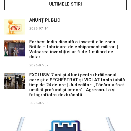
ULTIMELE STIRI
ANUNȚ PUBLIC
2026-07-14
Forbes: India discută o investiție în zona
Brăila – fabricare de echipament militar |
Valoarea investiției ar fi de 1 miliard de
dolari
2026-07-07
EXCLUSIV 7 ani și 4 luni pentru brăileanul
care și-a SECHESTRAT și VIOLAT fosta iubită
timp de 24 de ore | Judecător: „Tânăra a fost
umilită profund și intens” | Agresorul a și
fotografiat-o dezbrăcată
2026-07-06