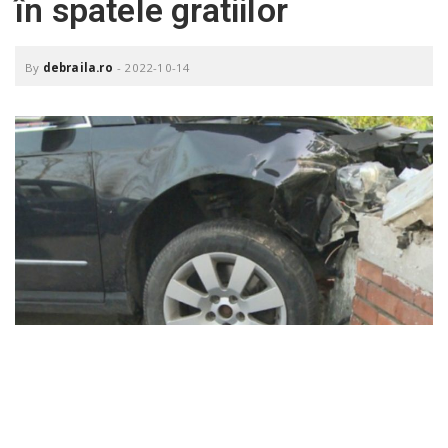
în spatele gratiilor
o
a
By
debraila.ro
-
2022-10-14
v
i
g
a
t
i
o