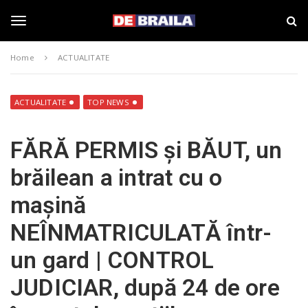
S
s
k
t
i
i
T
p
r
Home
ACTUALITATE
t
i
o
B
o
m
r
a
a
ACTUALITATE
TOP NEWS
i
i
g
n
l
FĂRĂ PERMIS și BĂUT, un
c
a
o
–
g
brăilean a intrat cu o
n
d
t
e
mașină
e
b
l
n
r
NEÎNMATRICULATĂ într-
t
a
i
e
un gard | CONTROL
l
a
JUDICIAR, după 24 de ore
.
n
r