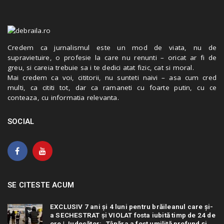
Credem ca jurnalismul este un mod de viata, nu de
supravietuire, o profesie la care nu renunti – oricat ar fi de
greu, si careia trebuie sa i te dedici atat fizic, cat si moral.
Mai credem ca voi, cititorii, nu sunteti naivi – asa cum cred
multi, ca cititi tot, dar ca ramaneti cu foarte putin, cu ce
conteaza, cu informatia relevanta.
SOCIAL
SE CITESTE ACUM
EXCLUSIV 7 ani și 4 luni pentru brăileanul care și-
a SECHESTRAT și VIOLAT fosta iubită timp de 24 de
ore | Judecător: „Tânăra a fost umilită profund și