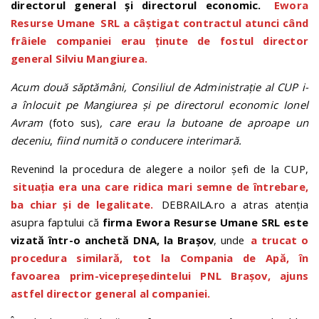
directorul general și directorul economic.
Ewora
Resurse Umane
SRL a câștigat contractul atunci când
frâiele companiei erau ținute de fostul director
general Silviu Mangiurea.
Acum două săptămâni, Consiliul de Administrație al CUP i-
a înlocuit pe Mangiurea și pe directorul economic Ionel
Avram
(foto sus)
, care erau la butoane de aproape un
deceniu
,
fiind numită o conducere interimară.
Revenind la procedura de alegere a noilor șefi de la CUP,
situația era una care ridica mari semne de întrebare,
ba chiar și de legalitate.
DEBRAILA.ro a atras atenția
asupra faptului că
firma Ewora Resurse Umane SRL este
vizată într-o anchetă DNA, la Brașov
, unde
a trucat o
procedura similară, tot la Compania de Apă, în
favoarea prim-vicepreședintelui PNL Brașov, ajuns
astfel director general al companiei.