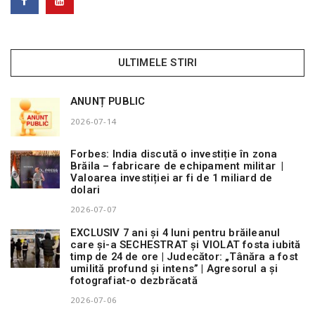
ULTIMELE STIRI
ANUNȚ PUBLIC
2026-07-14
Forbes: India discută o investiție în zona
Brăila – fabricare de echipament militar |
Valoarea investiției ar fi de 1 miliard de
dolari
2026-07-07
EXCLUSIV 7 ani și 4 luni pentru brăileanul
care și-a SECHESTRAT și VIOLAT fosta iubită
timp de 24 de ore | Judecător: „Tânăra a fost
umilită profund și intens” | Agresorul a și
fotografiat-o dezbrăcată
2026-07-06