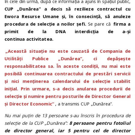
În cele din urmă, după ce informația a ajuns în spațiul public,
CUP „Dunărea” a decis să rezilieze contractul cu
Ewora Resurse Umane și, în consecință, să anuleze
procedura de selecție a noilor șefi.
Se pare că
firma a
primit de la DNA interdicția de a-și
continua activitatea.
„Această situație nu este cauzată de Compania de
Utilități Publice „Dunărea”, ci depășește
responsabilitatea sa. În aceste condiții, nu mai este
posibilă continuarea contractului de prestări servicii
și nici menținerea calendarului de selecție stabilit
inițial. Prin urmare, s-a decis anularea procedurii de
selecție și numire pentru posturile de Director General
și Director Economic”
, a transmis CUP „Dunărea”.
Nu mai puțin de 13 persoane s-au înscris în procedura de
selecție de la CUP „Dunărea”:
8 persoane pentru fotoliul
de director general, iar 5 pentru cel de director