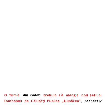
n
O firm
ă
din Galați
trebuia s
ă
aleag
ă
noii șefi ai
Companiei de Utilități Publice „Dunărea”
,
respectiv