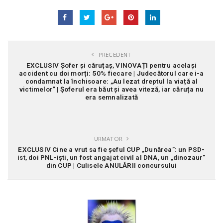
PRECEDENT
EXCLUSIV Șofer și căruțaș, VINOVAȚI pentru același
accident cu doi morți: 50% fiecare | Judecătorul care i-a
condamnat la închisoare: „Au lezat dreptul la viață al
victimelor” | Șoferul era băut și avea viteză, iar căruța nu
era semnalizată
URMATOR
EXCLUSIV Cine a vrut sa fie șeful CUP „Dunărea”: un PSD-
ist, doi PNL-iști, un fost angajat civil al DNA, un „dinozaur”
din CUP | Culisele ANULĂRII concursului