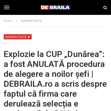
S
s
k
t
i
i
T
p
r
Home
ADMINISTRATIE
t
i
o
B
o
m
r
a
a
ADMINISTRATIE
i
i
g
n
l
Explozie la CUP „Dunărea”:
c
a
o
–
g
a fost ANULATĂ procedura
n
d
t
e
de alegere a noilor șefi |
e
b
l
n
r
DEBRAILA.ro a scris despre
t
a
i
e
faptul că firma care
l
a
derulează selecția e
.
n
r