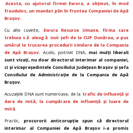
Acesta, cu ajutorul firmei Ewora, a obținut, în mod
fraudulos, un mandat plin în fruntea Companiei de Apă
Brașov.
Cu alte cuvinte,
Ewora Resurse Umane, firma care
trebuia s
ă
aleag
ă
noii șefi de la CUP Dunărea, a pus
umărul la trucarea procedurii similare de la Compania
de Apă Brașov.
Acolo, potrivit DNA,
mai mulți liberali
sunt vizați, nu doar directorul interimar al companiei,
ci și vicepreședintele Consiliului Județean Brașov și șefa
Consiliului de Administrație de la Compania de Apă
Brașov.
Acuzațiile DNA sunt numeroase, de la
trafic de influență și
dare de mită, la cumpărare de influență și luare de
mită.
Practic,
procurorii anticorupție spun că directorul
interimar al Companiei de Apă Brașov i-a promis