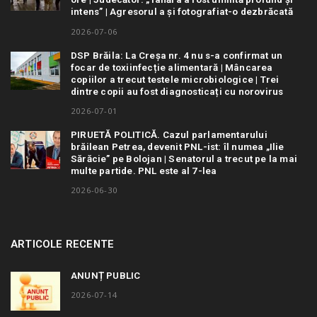
intens” | Agresorul a și fotografiat-o dezbrăcată
2026-07-06
DSP Brăila: La Creșa nr. 4 nu s-a confirmat un
focar de toxiinfecție alimentară | Mâncarea
copiilor a trecut testele microbiologice | Trei
dintre copii au fost diagnosticați cu norovirus
2026-07-01
PIRUETĂ POLITICĂ. Cazul parlamentarului
brăilean Petrea, devenit PNL-ist: îl numea „Ilie
Sărăcie” pe Bolojan | Senatorul a trecut pe la mai
multe partide. PNL este al 7-lea
2026-06-30
ARTICOLE RECENTE
ANUNȚ PUBLIC
2026-07-14