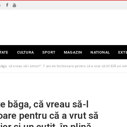
i
TATE
CULTURA
SPORT
MAGAZIN
NATIONAL
EXT
băga, că vreau să-l omor!”. 7 ani de închisoare pentru că a vrut să UCIDĂ un om c
te băga, că vreau să-l
oare pentru că a vrut să
r și un cuțit, în plină