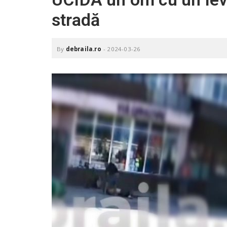
.
stradă
r
o
By
debraila.ro
-
2024-03-26