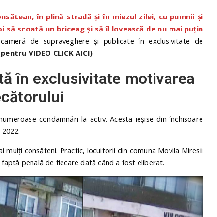
nsătean, în plină stradă și în miezul zilei, cu pumnii și
oi să scoată un briceag și să îl lovească de nu mai puțin
 cameră de supraveghere și publicate în exclusivitate de
(pentru VIDEO CLICK AICI)
ă în exclusivitate motivarea
cătorului
numeroase condamnări la activ. Acesta ieșise din închisoare
e 2022.
ai mulți consăteni. Practic, locuitorii din comuna Movila Miresii
ă faptă penală de fiecare dată când a fost eliberat.