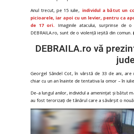
Anul trecut, pe 15 iulie,
individul a bătut un co
picioarele, iar apoi cu un levier, pentru ca ap
de 17 ori.
Imaginile atacului, surprinse de o
DEBRAILA.ro, sunt de o violență ieșită din comun.
DEBRAILA.ro vă prezint
jude
Georgel Săndel Cot, în vârstă de 33 de ani, are 
chiar cu un an înainte de tentativa la omor – în iuli
De-a lungul anilor, individul a amenințat și bătut m
au fost terorizați de tânărul care a săvârșit o nou