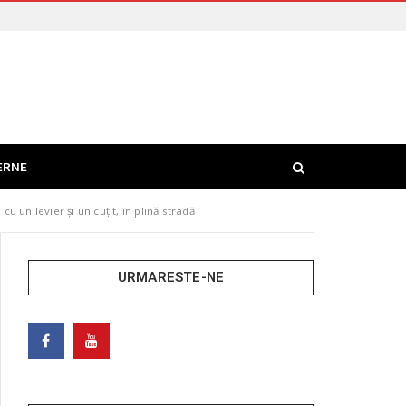
ERNE
u un levier și un cuțit, în plină stradă
URMARESTE-NE