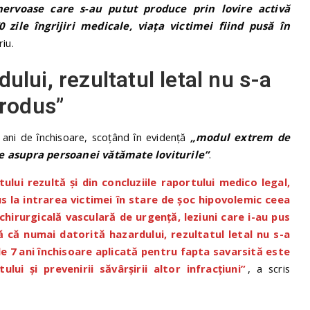
 nervoase care s-au putut produce prin lovire activă
 zile îngrijiri medicale, viaţa victimei fiind pusă în
riu.
ului, rezultatul letal nu s-a
rodus”
7 ani de închisoare, scoțând în evidență
„modul extrem de
ite asupra persoanei vătămate loviturile”
.
ului rezultă şi din concluziile raportului medico legal,
us la intrarea victimei în stare de şoc hipovolemic ceea
chirurgicală vasculară de urgenţă, leziuni care i-au pus
ză că numai datorită hazardului, rezultatul letal nu s-a
e 7 ani închisoare aplicată pentru fapta savarsită este
ului și prevenirii săvârșirii altor infracțiuni”
, a scris