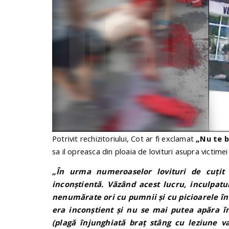
Potrivit rechizitoriului, Cot ar fi exclamat
„Nu te b
sa il opreasca din ploaia de lovituri asupra victime
„În urma numeroaselor lovituri de cuţit 
inconştientă. Văzând acest lucru, inculpatu
nenumărate ori cu pumnii şi cu picioarele în 
era inconştient şi nu se mai putea apăra în
(plagă înjunghiată braţ stâng cu leziune v