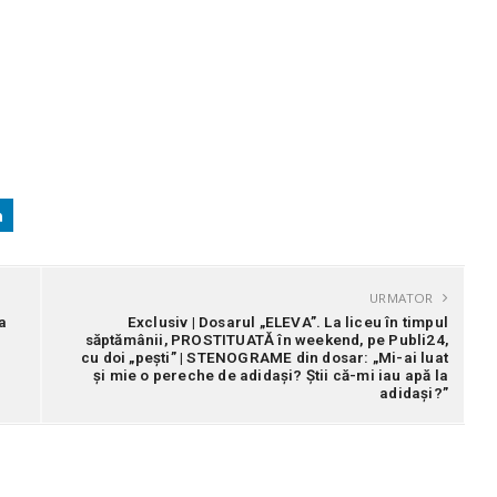
URMATOR
a
Exclusiv | Dosarul „ELEVA”. La liceu în timpul
săptămânii, PROSTITUATĂ în weekend, pe Publi24,
cu doi „pești” | STENOGRAME din dosar: „Mi-ai luat
şi mie o pereche de adidaşi? Știi că-mi iau apă la
adidaşi?”