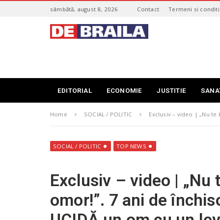
S
sâmbătă, august 8, 2026
Contact
Termeni si conditi
k
i
s
p
t
t
i
o
r
m
i
a
B
i
r
EDITORIAL
ECONOMIE
JUSTITIE
SANA
n
a
c
i
o
Home
SOCIAL / POLITIC
Exclusiv – video | „Nu te 
l
n
a
t
–
e
d
SOCIAL / POLITIC
TOP NEWS
n
e
t
b
Exclusiv – video | „Nu 
r
a
omor!”. 7 ani de închis
i
l
UCIDĂ un om cu un levie
a