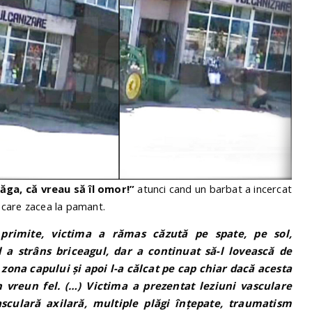
ăga, că vreau să îl omor!”
atunci cand un barbat a incercat
i care zacea la pamant.
primite, victima a rămas căzută pe spate, pe sol,
l a strâns briceagul, dar a continuat să-l lovească de
zona capului şi apoi l-a călcat pe cap chiar dacă acesta
 vreun fel. (…) Victima a prezentat leziuni vasculare
asculară axilară, multiple plăgi înţepate, traumatism