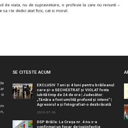
 de viata, nu de supravietuire, o profesie la care nu renunti –
e sa i te dedici atat fizic, cat si moral.
SE CITESTE ACUM
A
de
EXCLUSIV 7 ani și 4 luni pentru brăileanul
 ar
care și-a SECHESTRAT și VIOLAT fosta
 si
iubită timp de 24 de ore | Judecător:
„Tânăra a fost umilită profund și intens” |
Agresorul a și fotografiat-o dezbrăcată
cum
in,
2026-07-06
DSP Brăila: La Creșa nr. 4 nu s-a
confirmat un focar de toxiinfecție