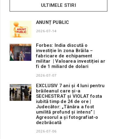
ULTIMELE STIRI
ANUNȚ PUBLIC
2026-07-14
Forbes: India discută o
investiție în zona Brăila –
fabricare de echipament
militar | Valoarea investiției ar
fi de 1 miliard de dolari
2026-07-07
EXCLUSIV 7 ani și 4 luni pentru
brăileanul care și-a
SECHESTRAT și VIOLAT fosta
iubită timp de 24 de ore |
Judecător: „Tânăra a fost
umilită profund și intens” |
Agresorul a și fotografiat-o
dezbrăcată
2026-07-06