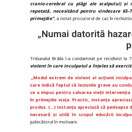
cranio-cerebral cu plăgi ale scalpului) şi
repetată, necesitând pentru vindecare 65-70
primejdie”
, a notat procurorul de caz în rechizito
„Numai datorită hazard
p
Tribunalul Brăila l-a condamnat pe recidivist la 
violent în care inculpatul a înţeles să exerc
„Modul extrem de violent al acţiunii inculpat
care indică faptul că leziunile grave au cond
ce a impus pentru salvarea vieţii intervenţia 
în primejdie viaţa. Practic, instanţa aprecia
produs. (…) Instanța apreciază că pedeapsa d
necesară și utilă în scopul educării inculpat
judecătorul în motivare.