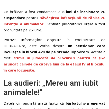
Un brăilean a fost condamnat la
8 luni de închisoare cu
suspendare
pentru
săvârşirea infracţiunii de rănire cu
intenţie a animalelor
. Sentința Judecătoriei Brăila a fost
pronunțată pe 25 iunie.
Potrivit informațiilor obținute în exclusivitate de
DEBRAILA.ro, este vorba despre
un pensionar care
locuiește în blocul A20 de pe strada Hipodrom.
Acesta a
fost
trimis în judecată de procurori pentru că și-a
aruncat câinele de câteva luni de la etajul IV al blocului
în care locuiește.
La audieri: „Mereu am iubit
animalele!”
Datele din anchetă arată faptul că
bărbatul s-a enervat