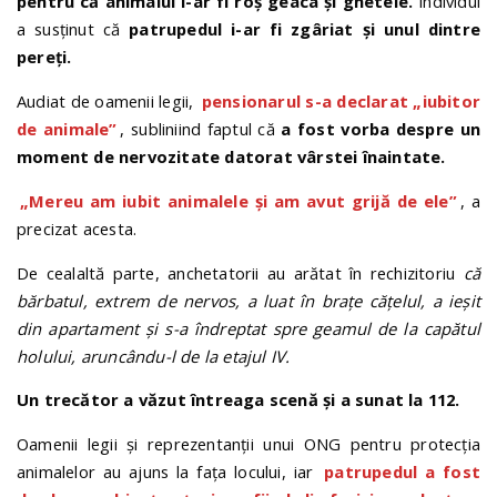
pentru că animalul i-ar fi roș geaca și ghetele.
Individul
a susținut că
patrupedul i-ar fi zgâriat și unul dintre
pereți.
Audiat de oamenii legii,
pensionarul s-a declarat „iubitor
de animale”
, subliniind faptul că
a fost vorba despre un
moment de nervozitate datorat vârstei înaintate.
„Mereu am iubit animalele şi am avut grijă de ele”
, a
precizat acesta.
De cealaltă parte, anchetatorii au arătat în rechizitoriu
că
bărbatul, extrem de nervos, a luat în brațe cățelul, a ieșit
din apartament și s-a îndreptat spre geamul de la capătul
holului, aruncându-l de la etajul IV.
Un trecător a văzut întreaga scenă și a sunat la 112.
Oamenii legii și reprezentanții unui ONG pentru protecția
animalelor au ajuns la fața locului, iar
patrupedul a fost