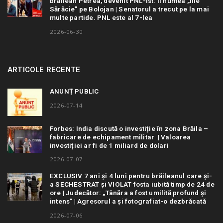
brăilean Petrea, devenit PNL-ist: îl numea „Ilie
Sărăcie” pe Bolojan | Senatorul a trecut pe la mai
multe partide. PNL este al 7-lea
2026-06-30
ARTICOLE RECENTE
ANUNȚ PUBLIC
2026-07-14
Forbes: India discută o investiție în zona Brăila –
fabricare de echipament militar | Valoarea
investiției ar fi de 1 miliard de dolari
2026-07-07
EXCLUSIV 7 ani și 4 luni pentru brăileanul care și-
a SECHESTRAT și VIOLAT fosta iubită timp de 24 de
ore | Judecător: „Tânăra a fost umilită profund și
intens” | Agresorul a și fotografiat-o dezbrăcată
2026-07-06