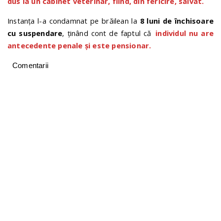
dus la un cabinet veterinar, fiind, din fericire, salvat.
Instanța l-a condamnat pe brăilean la
8 luni de închisoare
cu suspendare
, ținând cont de faptul că
individul nu are
antecedente penale și este pensionar.
Comentarii