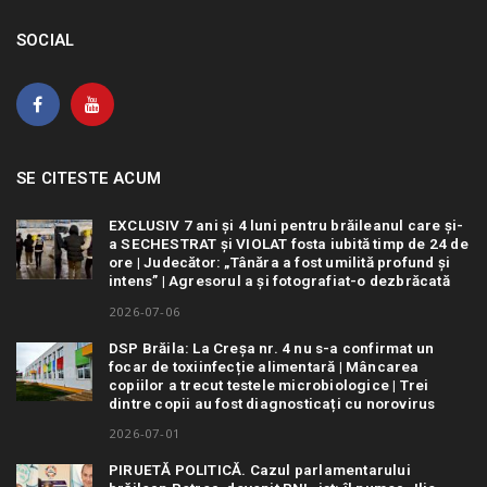
SOCIAL
SE CITESTE ACUM
EXCLUSIV 7 ani și 4 luni pentru brăileanul care și-
a SECHESTRAT și VIOLAT fosta iubită timp de 24 de
ore | Judecător: „Tânăra a fost umilită profund și
intens” | Agresorul a și fotografiat-o dezbrăcată
2026-07-06
DSP Brăila: La Creșa nr. 4 nu s-a confirmat un
focar de toxiinfecție alimentară | Mâncarea
copiilor a trecut testele microbiologice | Trei
dintre copii au fost diagnosticați cu norovirus
2026-07-01
PIRUETĂ POLITICĂ. Cazul parlamentarului