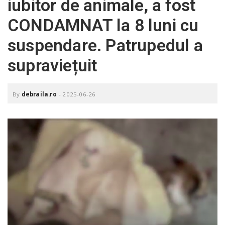
iubitor de animale, a fost
o
a
CONDAMNAT la 8 luni cu
suspendare. Patrupedul a
v
supraviețuit
i
By
debraila.ro
-
2025-06-26
g
a
t
i
o