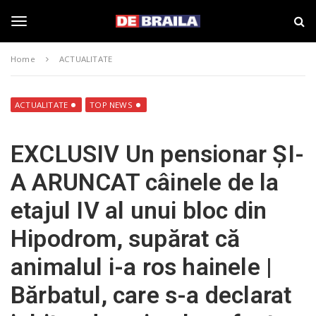
S
s
k
t
i
i
T
p
r
Home
ACTUALITATE
t
i
o
B
o
m
r
a
a
ACTUALITATE
TOP NEWS
i
i
g
n
l
EXCLUSIV Un pensionar ȘI-
c
a
o
–
g
A ARUNCAT câinele de la
n
d
t
e
etajul IV al unui bloc din
e
b
l
n
r
Hipodrom, supărat că
t
a
i
e
animalul i-a ros hainele |
l
a
Bărbatul, care s-a declarat
.
n
r