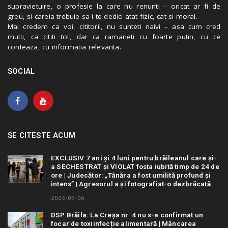
supravietuire, o profesie la care nu renunti – oricat ar fi de
greu, si careia trebuie sa i te dedici atat fizic, cat si moral.
Mai credem ca voi, cititorii, nu sunteti naivi – asa cum cred
multi, ca cititi tot, dar ca ramaneti cu foarte putin, cu ce
conteaza, cu informatia relevanta.
SOCIAL
SE CITESTE ACUM
EXCLUSIV 7 ani și 4 luni pentru brăileanul care și-
a SECHESTRAT și VIOLAT fosta iubită timp de 24 de
ore | Judecător: „Tânăra a fost umilită profund și
intens” | Agresorul a și fotografiat-o dezbrăcată
2026-07-06
DSP Brăila: La Creșa nr. 4 nu s-a confirmat un
focar de toxiinfecție alimentară | Mâncarea