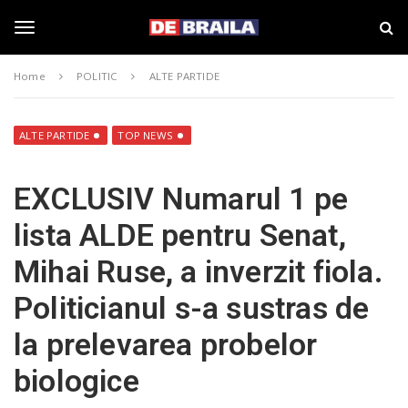
S
s
k
t
i
i
T
p
r
Home
POLITIC
ALTE PARTIDE
t
i
o
B
o
m
r
a
a
ALTE PARTIDE
TOP NEWS
i
i
g
n
l
EXCLUSIV Numarul 1 pe
c
a
o
–
g
lista ALDE pentru Senat,
n
d
t
e
Mihai Ruse, a inverzit fiola.
e
b
l
n
r
Politicianul s-a sustras de
t
a
i
e
la prelevarea probelor
l
a
biologice
.
n
r