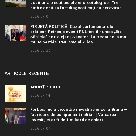
copiilor a trecut testele microbiologice | Trei
dintre copii au fost diagnosticați cu norovirus
2026-07-01
PIRUETĂ POLITICĂ. Cazul parlamentarului
brăilean Petrea, devenit PNL-ist: îl numea „Ilie
Sărăcie” pe Bolojan | Senatorul a trecut pe la mai
multe partide. PNL este al 7-lea
2026-06-30
ARTICOLE RECENTE
ANUNȚ PUBLIC
2026-07-14
Forbes: India discută o investiție în zona Brăila –
fabricare de echipament militar | Valoarea
investiției ar fi de 1 miliard de dolari
2026-07-07