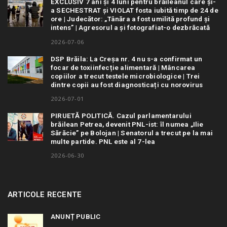
EXCLUSIV 7 ani și 4 luni pentru brăileanul care și-
a SECHESTRAT și VIOLAT fosta iubită timp de 24 de
ore | Judecător: „Tânăra a fost umilită profund și
intens” | Agresorul a și fotografiat-o dezbrăcată
2026-07-06
DSP Brăila: La Creșa nr. 4 nu s-a confirmat un
focar de toxiinfecție alimentară | Mâncarea
copiilor a trecut testele microbiologice | Trei
dintre copii au fost diagnosticați cu norovirus
2026-07-01
PIRUETĂ POLITICĂ. Cazul parlamentarului
brăilean Petrea, devenit PNL-ist: îl numea „Ilie
Sărăcie” pe Bolojan | Senatorul a trecut pe la mai
multe partide. PNL este al 7-lea
2026-06-30
ARTICOLE RECENTE
ANUNȚ PUBLIC