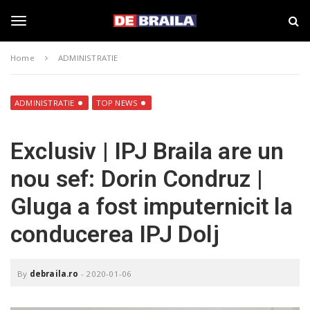
S
s
k
t
i
i
T
p
r
Home
ADMINISTRATIE
t
i
o
B
o
m
r
a
a
ADMINISTRATIE
TOP NEWS
i
i
g
n
l
Exclusiv | IPJ Braila are un
c
a
o
–
g
nou sef: Dorin Condruz |
n
d
t
e
Gluga a fost imputernicit la
e
b
l
n
r
conducerea IPJ Dolj
t
a
i
e
l
a
By
debraila.ro
-
2020-01-06
.
n
r