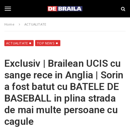
S
s
k
t
i
i
T
p
r
Home
ACTUALITATE
t
i
o
B
o
m
r
a
a
ACTUALITATE
TOP NEWS
i
i
g
n
l
Exclusiv | Brailean UCIS cu
c
a
o
–
g
sange rece in Anglia | Sorin
n
d
t
e
a fost batut cu BATELE DE
e
b
l
n
r
BASEBALL in plina strada
t
a
i
e
de mai multe persoane cu
l
a
cagule
.
n
r