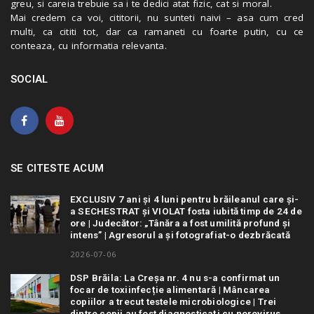
greu, si careia trebuie sa i te dedici atat fizic, cat si moral.
Mai credem ca voi, cititorii, nu sunteti naivi – asa cum cred
multi, ca cititi tot, dar ca ramaneti cu foarte putin, cu ce
conteaza, cu informatia relevanta.
SOCIAL
SE CITESTE ACUM
EXCLUSIV 7 ani și 4 luni pentru brăileanul care și-
a SECHESTRAT și VIOLAT fosta iubită timp de 24 de
ore | Judecător: „Tânăra a fost umilită profund și
intens” | Agresorul a și fotografiat-o dezbrăcată
2026-07-06
DSP Brăila: La Creșa nr. 4 nu s-a confirmat un
focar de toxiinfecție alimentară | Mâncarea
copiilor a trecut testele microbiologice | Trei
dintre copii au fost diagnosticați cu norovirus