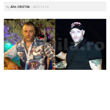
o
a
By
Alin CRISTEA
-
2017-11-12
v
i
g
a
t
i
o