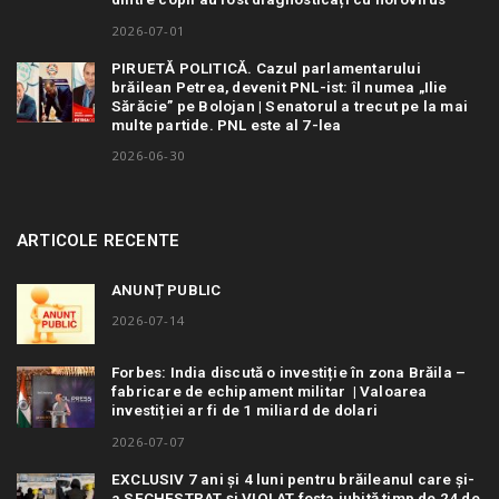
2026-07-01
PIRUETĂ POLITICĂ. Cazul parlamentarului
brăilean Petrea, devenit PNL-ist: îl numea „Ilie
Sărăcie” pe Bolojan | Senatorul a trecut pe la mai
multe partide. PNL este al 7-lea
2026-06-30
ARTICOLE RECENTE
ANUNȚ PUBLIC
2026-07-14
Forbes: India discută o investiție în zona Brăila –
fabricare de echipament militar | Valoarea
investiției ar fi de 1 miliard de dolari
2026-07-07
EXCLUSIV 7 ani și 4 luni pentru brăileanul care și-
a SECHESTRAT și VIOLAT fosta iubită timp de 24 de