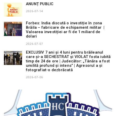
ANUNȚ PUBLIC
2026-07-14
Forbes: India discută o investiție în zona
Brăila – fabricare de echipament militar |
Valoarea investiției ar fi de 1 miliard de
dolari
2026-07-07
EXCLUSIV 7 ani și 4 luni pentru brăileanul
care și-a SECHESTRAT și VIOLAT fosta iubită
timp de 24 de ore | Judecător: „Tânăra a fost
umilită profund și intens” | Agresorul a și
fotografiat-o dezbrăcată
2026-07-06