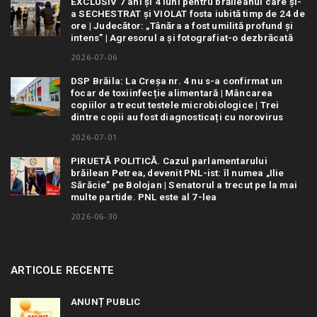
EXCLUSIV 7 ani și 4 luni pentru brăileanul care și-
a SECHESTRAT și VIOLAT fosta iubită timp de 24 de
ore | Judecător: „Tânăra a fost umilită profund și
intens” | Agresorul a și fotografiat-o dezbrăcată
2026-07-06
DSP Brăila: La Creșa nr. 4 nu s-a confirmat un
focar de toxiinfecție alimentară | Mâncarea
copiilor a trecut testele microbiologice | Trei
dintre copii au fost diagnosticați cu norovirus
2026-07-01
PIRUETĂ POLITICĂ. Cazul parlamentarului
brăilean Petrea, devenit PNL-ist: îl numea „Ilie
Sărăcie” pe Bolojan | Senatorul a trecut pe la mai
multe partide. PNL este al 7-lea
2026-06-30
ARTICOLE RECENTE
ANUNȚ PUBLIC