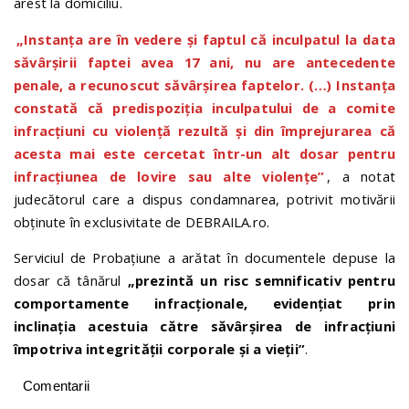
arest la domiciliu.
„Instanţa are în vedere şi faptul că inculpatul la data
săvârşirii faptei avea 17 ani, nu are antecedente
penale, a recunoscut săvârşirea faptelor. (…) Instanţa
constată că predispoziţia inculpatului de a comite
infracţiuni cu violenţă rezultă şi din împrejurarea că
acesta mai este cercetat într-un alt dosar pentru
infracţiunea de lovire sau alte violenţe”
, a notat
judecătorul care a dispus condamnarea, potrivit motivării
obținute în exclusivitate de DEBRAILA.ro.
Serviciul de Probațiune a arătat în documentele depuse la
dosar că tânărul
„prezintă un risc semnificativ pentru
comportamente infracţionale, evidenţiat prin
inclinaţia acestuia către săvârşirea de infracţiuni
împotriva integrităţii corporale şi a vieţii”
.
Comentarii