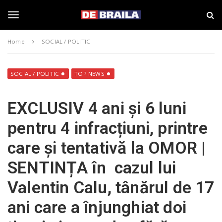
S
s
k
t
i
i
T
p
r
Home
SOCIAL / POLITIC
t
i
o
B
o
m
r
a
a
SOCIAL / POLITIC
TOP NEWS
i
i
g
n
l
EXCLUSIV 4 ani și 6 luni
c
a
o
–
g
pentru 4 infracțiuni, printre
n
d
t
e
care și tentativă la OMOR |
e
b
l
n
r
SENTINȚA în cazul lui
t
a
i
e
Valentin Calu, tânărul de 17
l
a
ani care a înjunghiat doi
.
n
r