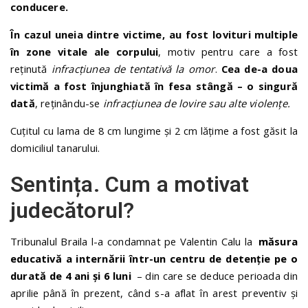
conducere.
În cazul uneia dintre victime, au fost lovituri multiple
în zone vitale ale corpului
, motiv pentru care a fost
reținută
infracțiunea de tentativă la omor
.
Cea de-a doua
victimă a fost înjunghiată în fesa stângă – o singură
dată
, reținându-se
infracțiunea de lovire sau alte violențe.
Cuţitul cu lama de 8 cm lungime şi 2 cm lăţime a fost găsit la
domiciliul tanarului.
Sentința. Cum a motivat
judecătorul?
Tribunalul Braila l-a condamnat pe Valentin Calu la
măsura
educativă a internării într-un centru de detenţie pe o
durată de 4 ani şi 6 luni
– din care se deduce perioada din
aprilie până în prezent, când s-a aflat în arest preventiv și