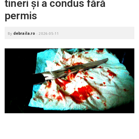
tineri și a condus fără
o
a
permis
v
By
debraila.ro
-
2026-05-11
i
g
a
t
i
o