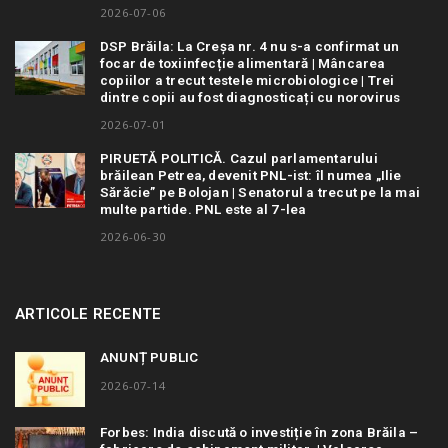
2026-07-06
DSP Brăila: La Creșa nr. 4 nu s-a confirmat un
focar de toxiinfecție alimentară | Mâncarea
copiilor a trecut testele microbiologice | Trei
dintre copii au fost diagnosticați cu norovirus
2026-07-01
PIRUETĂ POLITICĂ. Cazul parlamentarului
brăilean Petrea, devenit PNL-ist: îl numea „Ilie
Sărăcie” pe Bolojan | Senatorul a trecut pe la mai
multe partide. PNL este al 7-lea
2026-06-30
ARTICOLE RECENTE
ANUNȚ PUBLIC
2026-07-14
Forbes: India discută o investiție în zona Brăila –