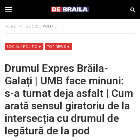
S
s
k
t
i
i
T
p
r
Home
SOCIAL / POLITIC
t
i
o
B
o
m
r
a
a
SOCIAL / POLITIC
TOP NEWS
i
i
g
n
l
Drumul Expres Brăila-
c
a
o
–
g
Galați | UMB face minuni:
n
d
t
e
s-a turnat deja asfalt | Cum
e
b
l
n
r
arată sensul giratoriu de la
t
a
i
e
intersecția cu drumul de
l
a
legătură de la pod
.
n
r