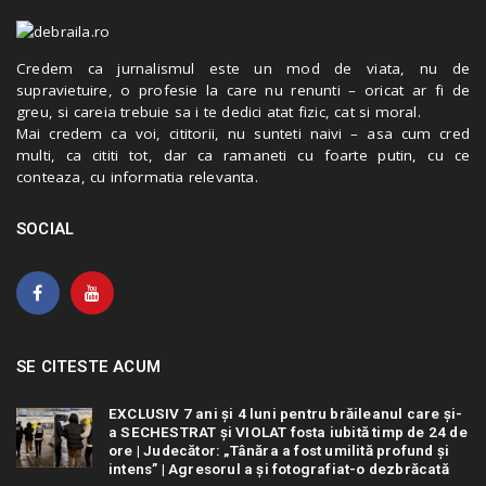
Credem ca jurnalismul este un mod de viata, nu de
supravietuire, o profesie la care nu renunti – oricat ar fi de
greu, si careia trebuie sa i te dedici atat fizic, cat si moral.
Mai credem ca voi, cititorii, nu sunteti naivi – asa cum cred
multi, ca cititi tot, dar ca ramaneti cu foarte putin, cu ce
conteaza, cu informatia relevanta.
SOCIAL
SE CITESTE ACUM
EXCLUSIV 7 ani și 4 luni pentru brăileanul care și-
a SECHESTRAT și VIOLAT fosta iubită timp de 24 de
ore | Judecător: „Tânăra a fost umilită profund și
intens” | Agresorul a și fotografiat-o dezbrăcată