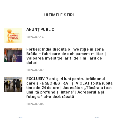
ULTIMELE STIRI
ANUNȚ PUBLIC
2026-07-14
Forbes: India discută o investiție în zona
Brăila – fabricare de echipament militar |
Valoarea investiției ar fi de 1 miliard de
dolari
2026-07-07
EXCLUSIV 7 ani și 4 luni pentru brăileanul
care și-a SECHESTRAT și VIOLAT fosta iubită
timp de 24 de ore | Judecător: „Tânăra a fost
umilită profund și intens” | Agresorul a și
fotografiat-o dezbrăcată
2026-07-06