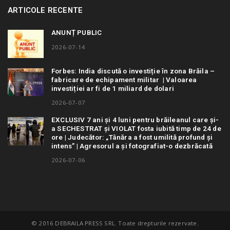
ARTICOLE RECENTE
ANUNȚ PUBLIC
2026-07-14
Forbes: India discută o investiție în zona Brăila –
fabricare de echipament militar | Valoarea
investiției ar fi de 1 miliard de dolari
2026-07-07
EXCLUSIV 7 ani și 4 luni pentru brăileanul care și-
a SECHESTRAT și VIOLAT fosta iubită timp de 24 de
ore | Judecător: „Tânăra a fost umilită profund și
intens” | Agresorul a și fotografiat-o dezbrăcată
2026-07-06
© 2016 DEBRAILA PRESS SRL. Toate drepturile rezervate.