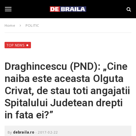
S
s
k
t
i
i
T
p
r
Home
POLITIC
t
i
o
B
o
m
r
a
a
TOP NEWS
i
i
g
n
l
Draghincescu (PND): „Cine
c
a
o
–
g
naiba este aceasta Olguta
n
d
t
e
Crivat, de stau toti angajatii
e
b
l
n
r
Spitalului Judetean drepti
t
a
i
e
in fata ei?”
l
a
.
n
r
By
debraila.ro
-
2017-02-22