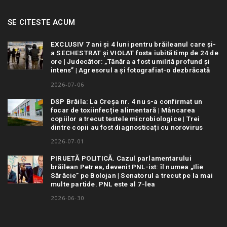
SE CITESTE ACUM
EXCLUSIV 7 ani și 4 luni pentru brăileanul care și-
a SECHESTRAT și VIOLAT fosta iubită timp de 24 de
ore | Judecător: „Tânăra a fost umilită profund și
intens” | Agresorul a și fotografiat-o dezbrăcată
2026-07-06
DSP Brăila: La Creșa nr. 4 nu s-a confirmat un
focar de toxiinfecție alimentară | Mâncarea
copiilor a trecut testele microbiologice | Trei
dintre copii au fost diagnosticați cu norovirus
2026-07-01
PIRUETĂ POLITICĂ. Cazul parlamentarului
brăilean Petrea, devenit PNL-ist: îl numea „Ilie
Sărăcie” pe Bolojan | Senatorul a trecut pe la mai
multe partide. PNL este al 7-lea
2026-06-30