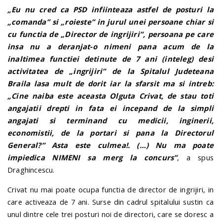
„Eu nu cred ca PSD infiinteaza astfel de posturi la
„comanda” si „roieste” in jurul unei persoane chiar si
cu functia de „Director de ingrijiri”, persoana pe care
insa nu a deranjat-o nimeni pana acum de la
inaltimea functiei detinute de 7 ani (inteleg) desi
activitatea de „ingrijiri” de la Spitalul Judeteana
Braila lasa mult de dorit iar la sfarsit ma si intreb:
„Cine naiba este aceasta Olguta Crivat, de stau toti
angajatii drepti in fata ei incepand de la simpli
angajati si terminand cu medicii, inginerii,
economistii, de la portari si pana la Directorul
General?” Asta este culmea!. (…) Nu ma poate
impiedica NIMENI sa merg la concurs”
, a spus
Draghincescu.
Crivat nu mai poate ocupa functia de director de ingrijiri, in
care activeaza de 7 ani. Surse din cadrul spitalului sustin ca
unul dintre cele trei posturi noi de directori, care se doresc a