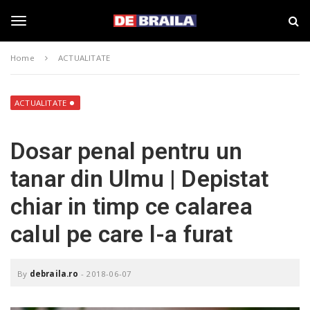
S
s
k
t
i
i
T
p
r
Home
ACTUALITATE
t
i
o
B
o
m
r
a
a
ACTUALITATE
i
i
g
n
l
Dosar penal pentru un
c
a
o
–
g
tanar din Ulmu | Depistat
n
d
t
e
chiar in timp ce calarea
e
b
l
n
r
calul pe care l-a furat
t
a
i
e
l
a
By
debraila.ro
-
2018-06-07
.
n
r