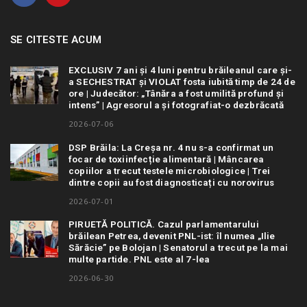
SE CITESTE ACUM
EXCLUSIV 7 ani și 4 luni pentru brăileanul care și-
a SECHESTRAT și VIOLAT fosta iubită timp de 24 de
ore | Judecător: „Tânăra a fost umilită profund și
intens” | Agresorul a și fotografiat-o dezbrăcată
2026-07-06
DSP Brăila: La Creșa nr. 4 nu s-a confirmat un
focar de toxiinfecție alimentară | Mâncarea
copiilor a trecut testele microbiologice | Trei
dintre copii au fost diagnosticați cu norovirus
2026-07-01
PIRUETĂ POLITICĂ. Cazul parlamentarului
brăilean Petrea, devenit PNL-ist: îl numea „Ilie
Sărăcie” pe Bolojan | Senatorul a trecut pe la mai
multe partide. PNL este al 7-lea
2026-06-30