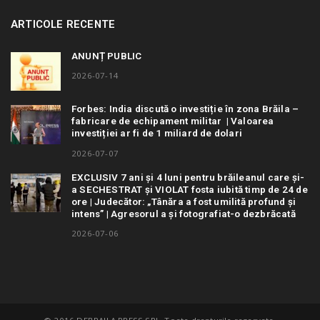
ARTICOLE RECENTE
ANUNȚ PUBLIC
2026-07-14
Forbes: India discută o investiție în zona Brăila –
fabricare de echipament militar | Valoarea
investiției ar fi de 1 miliard de dolari
2026-07-07
EXCLUSIV 7 ani și 4 luni pentru brăileanul care și-
a SECHESTRAT și VIOLAT fosta iubită timp de 24 de
ore | Judecător: „Tânăra a fost umilită profund și
intens” | Agresorul a și fotografiat-o dezbrăcată
2026-07-06