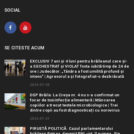
SOCIAL
SE CITESTE ACUM
EXCLUSIV 7 ani și 4 luni pentru brăileanul care și-
a SECHESTRAT și VIOLAT fosta iubită timp de 24 de
ore | Judecător: „Tânăra a fost umilită profund și
intens” | Agresorul a și fotografiat-o dezbrăcată
2026-07-06
DSP Brăila: La Creșa nr. 4 nu s-a confirmat un
focar de toxiinfecție alimentară | Mâncarea
copiilor a trecut testele microbiologice | Trei
dintre copii au fost diagnosticați cu norovirus
2026-07-01
PIRUETĂ POLITICĂ. Cazul parlamentarului
brăilean Petrea, devenit PNL-ist: îl numea „Ilie