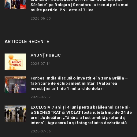
Sărăcie” pe Bolojan | Senatorul a trecut pe la mai
multe partide. PNL este al 7-lea
2026-06-30
ARTICOLE RECENTE
ANUNȚ PUBLIC
2026-07-14
Forbes: India discută o investiție în zona Brăila –
fabricare de echipament militar | Valoarea
investiției ar fi de 1 miliard de dolari
2026-07-07
EXCLUSIV 7 ani și 4 luni pentru brăileanul care și-
a SECHESTRAT și VIOLAT fosta iubită timp de 24 de
ore | Judecător: „Tânăra a fost umilită profund și
intens” | Agresorul a și fotografiat-o dezbrăcată
2026-07-06