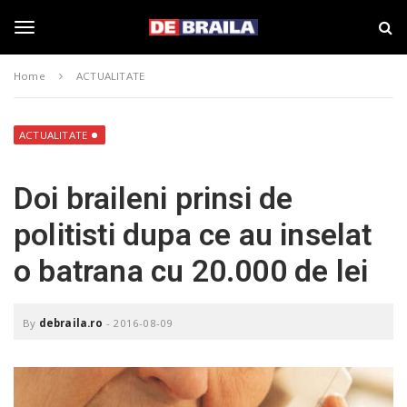
S
s
k
t
i
i
T
p
r
Home
ACTUALITATE
t
i
o
B
o
m
r
a
a
ACTUALITATE
i
i
g
n
l
Doi braileni prinsi de
c
a
o
–
g
politisti dupa ce au inselat
n
d
t
e
o batrana cu 20.000 de lei
e
b
l
n
r
t
a
i
e
By
debraila.ro
-
2016-08-09
l
a
.
n
r