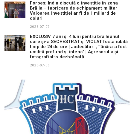
Forbes: India discută o investiție în zona
Brăila – fabricare de echipament militar |
Valoarea investiției ar fi de 1 miliard de
dolari
2026-07-07
EXCLUSIV 7 ani și 4 luni pentru brăileanul
care și-a SECHESTRAT și VIOLAT fosta iubită
timp de 24 de ore | Judecător: „Tânăra a fost
umilită profund și intens” | Agresorul a și
fotografiat-o dezbrăcată
2026-07-06