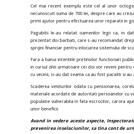
Cel mai recent exemplu este cel al unor octogen
necunoscuti suma de 700 lei, despre care au crezut
primi ajutor pentru efectuarea unor reparatii in g
Pagubitii le-au relatat oamenilor legii ca, in dat
prezentat doi barbati, care s-au recomandat drept 
sprijini financiar pentru inlocuirea sistemului de scu
Fara a banui intentiile pretinsilor functionari publ
in cursul zilei urmatoare cei doi vor reveni pentru 
cu vecinii, si-au dat seama ca au fost pacaliti si au 
Scaderea veniturilor odata cu pensionarea, corela
materiale acordate de autoritati persoanelor cu v
populatie vulnerabila in fata escrocilor, carora aj
unor beneficii.
Avand in vedere aceste aspecte, Inspectoratu
prevenirea inselaciunilor, sa tina cont de u