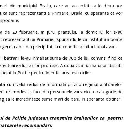
ari din municipiul Braila, care au acceptat sa le dea unor
 ca sunt reprezentanti ai Primariei Braila, cu speranta ca vor
ospodarie.
a de 23 februarie, in jurul pranzului, la domiciliul lor s-au
reprezentanti ai Primariei, spunandu-le ca institutia ii poate
rgere a apei din precipitatii, cu conditia achitarii unui avans.
ici, batranii le-au inmanat suma de 700 de lei, convinsi fiind ca
efectuarea lucrarilor promise. A doua zi, in urma unor discutii
apelat la Politie pentru identificarea escrocilor.
ta cu nivelul redus de informatii privind regimul ajutoarelor
enituri modeste, face din persoanele varstnice o categorie de
ung sa le incredinteze sume mari de bani, in speranta obtinerii
l de Politie Judetean transmite brailenilor ca, pentru
rmatoarele recomandari: