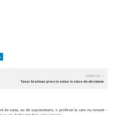
URMATOR
Tanar brailean prins la volan in stare de ebrietate
 de viata, nu de supravietuire, o profesie la care nu renunti –
e sa i te dedici atat fizic, cat si moral.