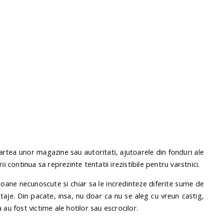
artea unor magazine sau autoritati, ajutoarele din fonduri ale
i continua sa reprezinte tentatii irezistibile pentru varstnici.
soane necunoscute si chiar sa le incredinteze diferite sume de
taje. Din pacate, insa, nu doar ca nu se aleg cu vreun castig,
ca au fost victime ale hotilor sau escrocilor.