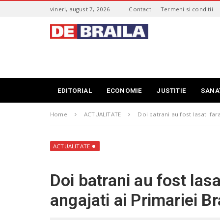
S
vineri, august 7, 2026
Contact
Termeni si conditii
k
i
s
p
t
t
i
o
r
m
i
a
B
i
r
EDITORIAL
ECONOMIE
JUSTITIE
SANA
n
a
c
i
o
Home
ACTUALITATE
Doi batrani au fost lasati fara
l
n
a
t
–
e
d
ACTUALITATE
n
e
t
b
Doi batrani au fost lasa
r
a
angajati ai Primariei Br
i
l
a