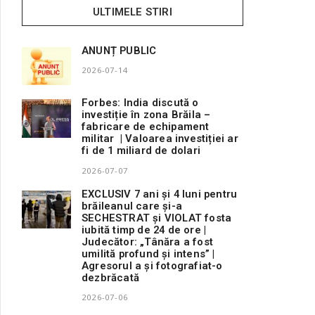
ULTIMELE STIRI
ANUNȚ PUBLIC
2026-07-14
Forbes: India discută o
investiție în zona Brăila –
fabricare de echipament
militar | Valoarea investiției ar
fi de 1 miliard de dolari
2026-07-07
EXCLUSIV 7 ani și 4 luni pentru
brăileanul care și-a
SECHESTRAT și VIOLAT fosta
iubită timp de 24 de ore |
Judecător: „Tânăra a fost
umilită profund și intens” |
Agresorul a și fotografiat-o
dezbrăcată
2026-07-06