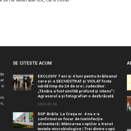
SE CITESTE ACUM
A
de
EXCLUSIV 7 ani și 4 luni pentru brăileanul
 ar
care și-a SECHESTRAT și VIOLAT fosta
 si
iubită timp de 24 de ore | Judecător:
„Tânăra a fost umilită profund și intens” |
Agresorul a și fotografiat-o dezbrăcată
cum
in,
2026-07-06
DSP Brăila: La Creșa nr. 4 nu s-a
confirmat un focar de toxiinfecție
alimentară | Mâncarea copiilor a trecut
testele microbiologice | Trei dintre copii