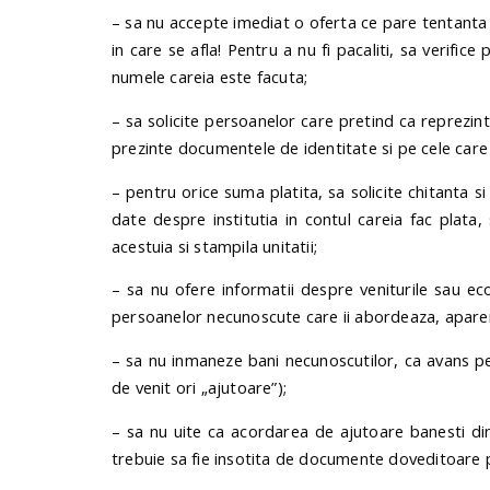
– sa nu accepte imediat o oferta ce pare tentanta s
in care se afla! Pentru a nu fi pacaliti, sa verifice 
numele careia este facuta;
– sa solicite persoanelor care pretind ca reprezinta 
prezinte documentele de identitate si pe cele care 
– pentru orice suma platita, sa solicite chitanta s
date despre institutia in contul careia fac plata
acestuia si stampila unitatii;
– sa nu ofere informatii despre veniturile sau ec
persoanelor necunoscute care ii abordeaza, aparent 
– sa nu inmaneze bani necunoscutilor, ca avans pent
de venit ori „ajutoare”);
– sa nu uite ca acordarea de ajutoare banesti din p
trebuie sa fie insotita de documente doveditoare priv