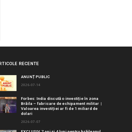
RTICOLE RECENTE
ANUNȚ PUBLIC
2026-07-14
Forbes: India discută o investiție în zona
Brăila – fabricare de echipament militar |
Valoarea investiției ar fi de 1 miliard de
dolari
2026-07-07
EXCLUSIV 7 ani și 4 luni pentru brăileanul