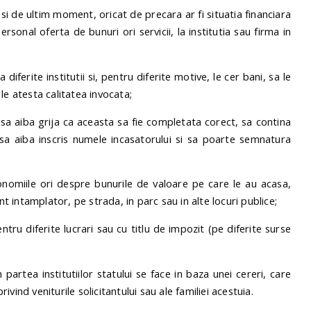
i de ultim moment, oricat de precara ar fi situatia financiara
personal oferta de bunuri ori servicii, la institutia sau firma in
diferite institutii si, pentru diferite motive, le cer bani, sa le
le atesta calitatea invocata;
i sa aiba grija ca aceasta sa fie completata corect, sa contina
, sa aiba inscris numele incasatorului si sa poarte semnatura
onomiile ori despre bunurile de valoare pe care le au acasa,
intamplator, pe strada, in parc sau in alte locuri publice;
ru diferite lucrari sau cu titlu de impozit (pe diferite surse
artea institutiilor statului se face in baza unei cereri, care
ind veniturile solicitantului sau ale familiei acestuia.