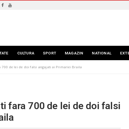
TATE
CULTURA
SPORT
MAGAZIN
NATIONAL
EXT
 700 de lei de doi falsi angajati ai Primariei Braila
ti fara 700 de lei de doi falsi
aila