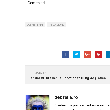
Comentarii
DOSAR PENAL
INSELACIUNE
PRECEDENT
Jandarmii braileni au confiscat 13 kg de platica
debraila.ro
Credem ca jurnalismul este un mod
oricat ar fi de greu, si careia trebui