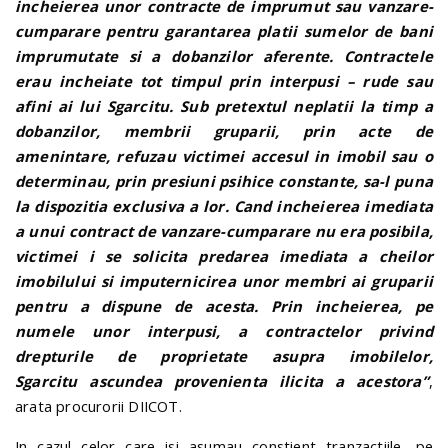
incheierea unor contracte de imprumut sau vanzare-
cumparare pentru garantarea platii sumelor de bani
imprumutate si a dobanzilor aferente. Contractele
erau incheiate tot timpul prin interpusi – rude sau
afini ai lui Sgarcitu. Sub pretextul neplatii la timp a
dobanzilor, membrii gruparii, prin acte de
amenintare, refuzau victimei accesul in imobil sau o
determinau, prin presiuni psihice constante, sa-l puna
la dispozitia exclusiva a lor. Cand incheierea imediata
a unui contract de vanzare-cumparare nu era posibila,
victimei i se solicita predarea imediata a cheilor
imobilului si imputernicirea unor membri ai gruparii
pentru a dispune de acesta. Prin incheierea, pe
numele unor interpusi, a contractelor privind
drepturile de proprietate asupra imobilelor,
Sgarcitu ascundea provenienta ilicita a acestora”
,
arata procurorii DIICOT.
In cazul celor care isi asumau constient tranzactiile, pe