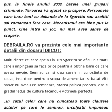
pus, la finele anului 2008, bazele unei grupari
criminale. Teroarea i-a ajutat sa prospere. Persoanele
care luau bani cu dobanda de la Sgarcitu sau acolitii
sai ramaneau fara case. Mecanismul era bine pus la
punct. Cine intra in joc, nu mai avea sanse de
scapare.
DEBRAILA.RO va prezinta cele mai importante
detalii din dosarul DIICOT:
Multi dintre cei care apelau la Titi Sgarcitu se aflau in situatii
care ii impingeau sa faca orice pentru a obtine banii de care
aveau nevoie. Semnau ca isi dau casele in cunostinta de
cauza, insa doar pentru a scapa de amenintari si batai. Altii
habar nu aveau ce semneaza, starea psihica precara, dar si
gradul redus de cultura facandu-i victimele perfecte.
„In cazul celor care nu cunosteau toate clauzele
actelor pe care le semnau, inculpatii impuneau