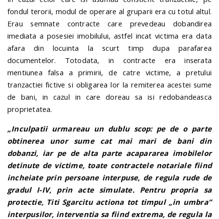
fondul terorii, modul de operare al gruparii era cu totul altul.
Erau semnate contracte care prevedeau dobandirea
imediata a posesiei imobilului, astfel incat victima era data
afara din locuinta la scurt timp dupa parafarea
documentelor. Totodata, in contracte era inserata
mentiunea falsa a primirii, de catre victime, a pretului
tranzactiei fictive si obligarea lor la remiterea acestei sume
de bani, in cazul in care doreau sa isi redobandeasca
proprietatea.
„Inculpatii urmareau un dublu scop: pe de o parte
obtinerea unor sume cat mai mari de bani din
dobanzi, iar pe de alta parte acapararea imobilelor
detinute de victime, toate contractele notariale fiind
incheiate prin persoane interpuse, de regula rude de
gradul I-IV, prin acte simulate. Pentru propria sa
protectie, Titi Sgarcitu actiona tot timpul „in umbra”
interpusilor, interventia sa fiind extrema, de regula la