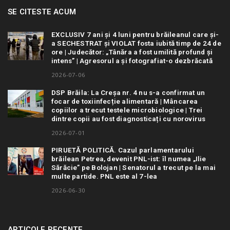
SE CITESTE ACUM
EXCLUSIV 7 ani și 4 luni pentru brăileanul care și-
a SECHESTRAT și VIOLAT fosta iubită timp de 24 de
ore | Judecător: „Tânăra a fost umilită profund și
intens” | Agresorul a și fotografiat-o dezbrăcată
2026-07-06
DSP Brăila: La Creșa nr. 4 nu s-a confirmat un
focar de toxiinfecție alimentară | Mâncarea
copiilor a trecut testele microbiologice | Trei
dintre copii au fost diagnosticați cu norovirus
2026-07-01
PIRUETĂ POLITICĂ. Cazul parlamentarului
brăilean Petrea, devenit PNL-ist: îl numea „Ilie
Sărăcie” pe Bolojan | Senatorul a trecut pe la mai
multe partide. PNL este al 7-lea
2026-06-30
ARTICOLE RECENTE