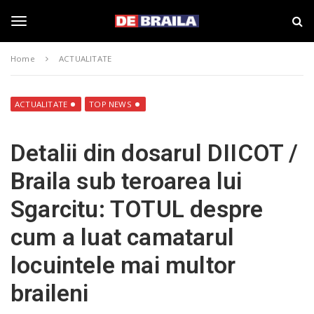
S
s
k
t
i
i
T
p
r
Home
ACTUALITATE
t
i
o
B
o
m
r
a
a
ACTUALITATE
TOP NEWS
i
i
g
n
l
Detalii din dosarul DIICOT /
c
a
o
–
g
Braila sub teroarea lui
n
d
t
e
Sgarcitu: TOTUL despre
e
b
l
n
r
cum a luat camatarul
t
a
i
e
locuintele mai multor
l
a
braileni
.
n
r