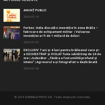
ANUNȚ PUBLIC
2026-07-14
Forbes: India discută o investiție în zona Brăila –
fabricare de echipament militar | Valoarea
investiției ar fi de 1 miliard de dolari
2026-07-07
EXCLUSIV 7 ani și 4 luni pentru brăileanul care și-
a SECHESTRAT și VIOLAT fosta iubită timp de 24 de
ore | Judecător: „Tânăra a fost umilită profund și
intens” | Agresorul a și fotografiat-o dezbrăcată
2026-07-06
© 2016 DEBRAILA PRESS SRL. Toate drepturile rezervate.