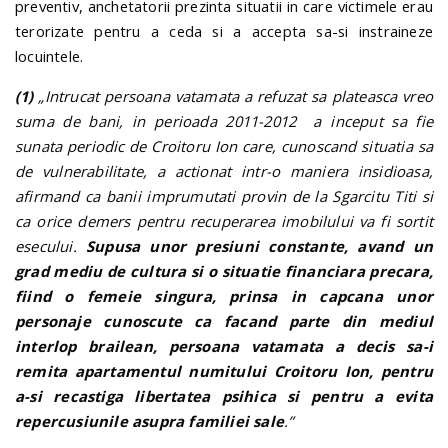
preventiv, anchetatorii prezinta situatii in care victimele erau
terorizate pentru a ceda si a accepta sa-si instraineze
locuintele.
(1)
„Intrucat persoana vatamata a refuzat sa plateasca vreo
suma de bani, in perioada 2011-2012 a inceput sa fie
sunata periodic de Croitoru Ion care, cunoscand situatia sa
de vulnerabilitate, a actionat intr-o maniera insidioasa,
afirmand ca banii imprumutati provin de la Sgarcitu Titi si
ca orice demers pentru recuperarea imobilului va fi sortit
esecului.
Supusa unor presiuni constante, avand un
grad mediu de cultura si o situatie financiara precara,
fiind o femeie singura, prinsa in capcana unor
personaje cunoscute ca facand parte din mediul
interlop brailean, persoana vatamata a decis sa-i
remita apartamentul numitului Croitoru Ion, pentru
a-si recastiga libertatea psihica si pentru a evita
repercusiunile asupra familiei sale
.”