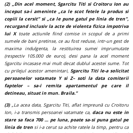
(2)
„Din acel moment, Sgarcitu Titi si Croitoru Ion au
inceput sa-i ameninte „ca le scot fetele la produs si
copiii la cersit” si „ca le pune gatul pe linia de tren”,
recurgand inclusiv la acte de violenta fizica impotriva
lui X
toate actiunile fiind comise in scopul de a primi
sumele de bani pretinse, ce au fost reduse, intr-un gest de
maxima indulgenta, la restituirea sumei imprumutate
(respectiv 105.000 de euro), desi pana la acel moment
Sgarcitu incasase mai mult decat dublul acestei sume. Tot
cu prilejul acestor amenintari,
Sgarcitu Titi le-a solicitat
persoanelor vatamate Y si Z– soti la data comiterii
faptelor – sa-i remita apartamentul pe care il
detineau, situat in mun. Braila.”
(3)
„La acea data, Sgarcitu Titi, aflat impreună cu Croitoru
Ion, i-a transmis persoanei vatamate ca,
daca nu este in
stare sa faca 700 … pe luna, poate sa-si puna gatul pe
linia de tren
si i-a cerut sa achite ratele la timp, pentru ca