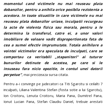
momentul cand victimele nu mai reuseau plata
dobanzilor, pentru a anihila orice posibila rezistenta a
acestora. In toate situatiile in care victimele nu mai
reuseau plata dobanzilor uriase, inculpatii recurgeau
la acte de violenta fizica sau morala, pentru a le
determina la transferul, catre ei, a unor valori
imobiliare de valoare vadit disproportionata fata de
cea a sumei efectiv imprumutate. Totala anihilare a
vointei victimelor era speculata de inculpati, care se
comportau ca veritabili „stapanitori” ai tuturor
bunurilor detinute de acestea, pe care si le
insuseau fara nicio opozitie, in contul unei datorii
perpetue”
, mai precizeaza sursa citata.
Pentru a-i convinge pe judecatori ca Titi Sgarcitu si ceilalti 7
inculpati, Liliana Valentina Stefan (fosta sotie a lui Sgarcitu),
Ion Croitoru, Lenuta Croitoru, Maria Pana, Dumitrel Pana,
Ionut Lucian Pana, Stefan Claudiu Daniel, trebuie arestati