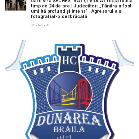
care și-a SECHESTRAT și VIOLAT fosta iubită
timp de 24 de ore | Judecător: „Tânăra a fost
umilită profund și intens” | Agresorul a și
fotografiat-o dezbrăcată
2026-07-06