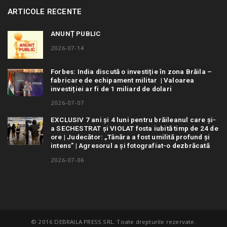
ARTICOLE RECENTE
ANUNȚ PUBLIC
2026-07-14
Forbes: India discută o investiție în zona Brăila –
fabricare de echipament militar | Valoarea
investiției ar fi de 1 miliard de dolari
2026-07-07
EXCLUSIV 7 ani și 4 luni pentru brăileanul care și-
a SECHESTRAT și VIOLAT fosta iubită timp de 24 de
ore | Judecător: „Tânăra a fost umilită profund și
intens” | Agresorul a și fotografiat-o dezbrăcată
2026-07-06
© 2016 DEBRAILA PRESS SRL. Toate drepturile rezervate.