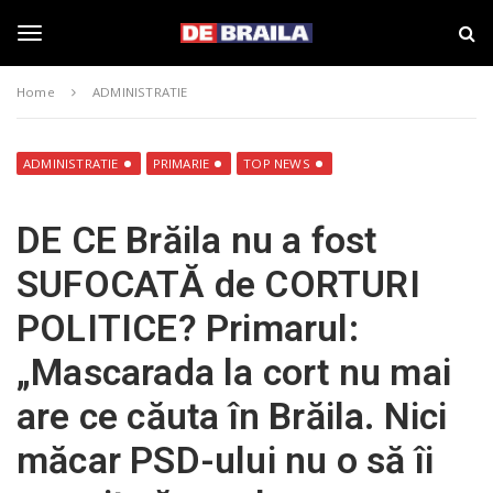
S
s
k
t
i
i
T
p
r
Home
ADMINISTRATIE
t
i
o
B
o
m
r
a
a
ADMINISTRATIE
PRIMARIE
TOP NEWS
i
i
g
n
l
DE CE Brăila nu a fost
c
a
o
–
g
SUFOCATĂ de CORTURI
n
d
t
e
POLITICE? Primarul:
e
b
l
n
r
„Mascarada la cort nu mai
t
a
i
e
are ce căuta în Brăila. Nici
l
a
măcar PSD-ului nu o să îi
.
n
r