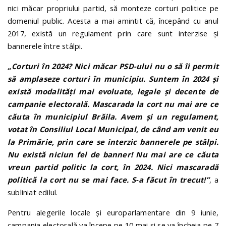
nici măcar propriului partid, să monteze corturi politice pe
domeniul public. Acesta a mai amintit că, începând cu anul
2017, există un regulament prin care sunt interzise și
bannerele între stâlpi.
„Corturi în 2024? Nici măcar PSD-ului nu o să îi permit
să amplaseze corturi în municipiu. Suntem în 2024 și
există modalități mai evoluate, legale și decente de
campanie electorală. Mascarada la cort nu mai are ce
căuta în municipiul Brăila. Avem și un regulament,
votat în Consiliul Local Municipal, de când am venit eu
la Primărie, prin care se interzic bannerele pe stâlpi.
Nu există niciun fel de banner! Nu mai are ce căuta
vreun partid politic la cort, în 2024. Nici mascaradă
politică la cort nu se mai face. S-a făcut în trecut!”
, a
subliniat edilul.
Pentru alegerile locale și europarlamentare din 9 iunie,
campania electorală va începe pe 10 mai și se va încheia pe 7