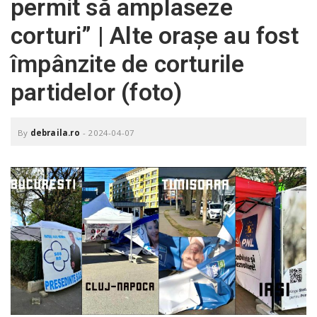
permit să amplaseze
o
a
corturi” | Alte orașe au fost
împânzite de corturile
v
partidelor (foto)
i
By
debraila.ro
-
2024-04-07
g
a
t
i
o