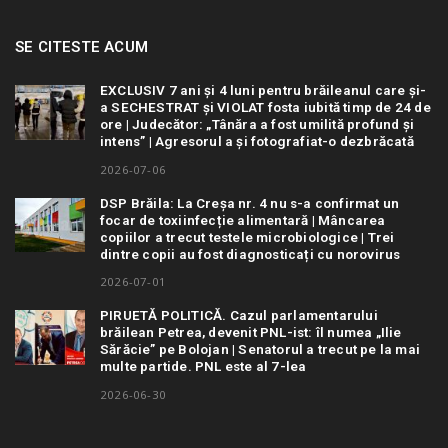
SE CITESTE ACUM
EXCLUSIV 7 ani și 4 luni pentru brăileanul care și-
a SECHESTRAT și VIOLAT fosta iubită timp de 24 de
ore | Judecător: „Tânăra a fost umilită profund și
intens” | Agresorul a și fotografiat-o dezbrăcată
2026-07-06
DSP Brăila: La Creșa nr. 4 nu s-a confirmat un
focar de toxiinfecție alimentară | Mâncarea
copiilor a trecut testele microbiologice | Trei
dintre copii au fost diagnosticați cu norovirus
2026-07-01
PIRUETĂ POLITICĂ. Cazul parlamentarului
brăilean Petrea, devenit PNL-ist: îl numea „Ilie
Sărăcie” pe Bolojan | Senatorul a trecut pe la mai
multe partide. PNL este al 7-lea
2026-06-30