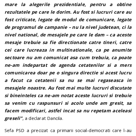
mare la alegerile prezidentiale, pentru a obtine
rezultatele pe care le dorim. Au fost si lucruri care au
fost criticate, legate de modul de comunicare, legate
de programul de campanie – nu la nivel judetean, ci la
nivel national, de mesajele pe care le dam – ca aceste
mesaje trebuie sa fie directionate catre tineri, catre
cei care lucreaza in multinationale, ca pe anumite
sectoare nu am comunicat asa cum trebuia, ca poate
ne-am indepartat de agenda cetatenilor si a mers
comunicarea doar pe o singura directie si acest lucru
a facut ca cetatenii sa nu se mai regaseasca in
mesajele noastre. Au fost mai multe lucruri discutate
si bineinteles ca ne-am notat aceste lucruri si trebuie
sa venim cu raspunsuri si acolo unde am gresit, sa
facem modificari, astfel incat sa nu repetam aceleasi
greseli”
, a declarat Dancila.
Sefa PSD a precizat ca primarii social-democrati care l-au