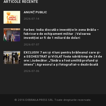
ARTICOLE RECENTE
ANUNȚ PUBLIC
2026-07-14
Forbes: India discută o investiție în zona Brăila –
fabricare de echipament militar | Valoarea
investiției ar fi de 1 miliard de dolari
2026-07-07
EXCLUSIV 7 ani și 4 luni pentru brăileanul care și-
a SECHESTRAT și VIOLAT fosta iubită timp de 24 de
ore | Judecător: „Tânăra a fost umilită profund și
intens” | Agresorul a și fotografiat-o dezbrăcată
2026-07-06
© 2016 DEBRAILA PRESS SRL. Toate drepturile rezervate.