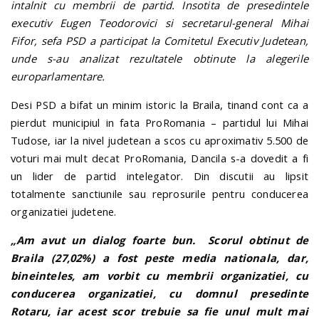
intalnit cu membrii de partid. Insotita de presedintele
executiv Eugen Teodorovici si secretarul-general Mihai
Fifor, sefa PSD a participat la Comitetul Executiv Judetean,
unde s-au analizat rezultatele obtinute la alegerile
europarlamentare.
Desi PSD a bifat un minim istoric la Braila, tinand cont ca a
pierdut municipiul in fata ProRomania – partidul lui Mihai
Tudose, iar la nivel judetean a scos cu aproximativ 5.500 de
voturi mai mult decat ProRomania, Dancila s-a dovedit a fi
un lider de partid intelegator. Din discutii au lipsit
totalmente sanctiunile sau reprosurile pentru conducerea
organizatiei judetene.
„Am avut un dialog foarte bun. Scorul obtinut de
Braila (27,02%) a fost peste media nationala, dar,
bineinteles, am vorbit cu membrii organizatiei, cu
conducerea organizatiei, cu domnul presedinte
Rotaru, iar acest scor trebuie sa fie unul mult mai