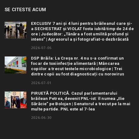
SE CITESTE ACUM
EXCLUSIV 7 ani și 4 luni pentru brăileanul care și-
a SECHESTRAT și VIOLAT fosta iubită timp de 24 de
ore | Judecător: „Tânăra a fost umilită profund și
intens” | Agresorul a și fotografiat-o dezbrăcată
2026-07-06
DSP Brăila: La Creșa nr. 4 nu s-a confirmat un
focar de toxiinfecție alimentară | Mâncarea
copiilor a trecut testele microbiologice | Trei
dintre copii au fost diagnosticați cu norovirus
2026-07-01
PIRUETĂ POLITICĂ. Cazul parlamentarului
brăilean Petrea, devenit PNL-ist: îl numea „Ilie
Sărăcie” pe Bolojan | Senatorul a trecut pe la mai
multe partide. PNL este al 7-lea
2026-06-30