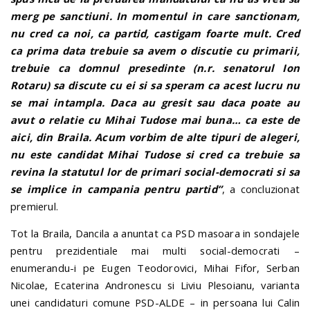
merg pe sanctiuni. In momentul in care sanctionam,
nu cred ca noi, ca partid, castigam foarte mult. Cred
ca prima data trebuie sa avem o discutie cu primarii,
trebuie ca domnul presedinte (n.r. senatorul Ion
Rotaru) sa discute cu ei si sa speram ca acest lucru nu
se mai intampla. Daca au gresit sau daca poate au
avut o relatie cu Mihai Tudose mai buna… ca este de
aici, din Braila. Acum vorbim de alte tipuri de alegeri,
nu este candidat Mihai Tudose si cred ca trebuie sa
revina la statutul lor de primari social-democrati si sa
se implice in campania pentru partid”
, a concluzionat
premierul.
Tot la Braila, Dancila a anuntat ca PSD masoara in sondajele
pentru prezidentiale mai multi social-democrati –
enumerandu-i pe Eugen Teodorovici, Mihai Fifor, Serban
Nicolae, Ecaterina Andronescu si Liviu Plesoianu, varianta
unei candidaturi comune PSD-ALDE – in persoana lui Calin