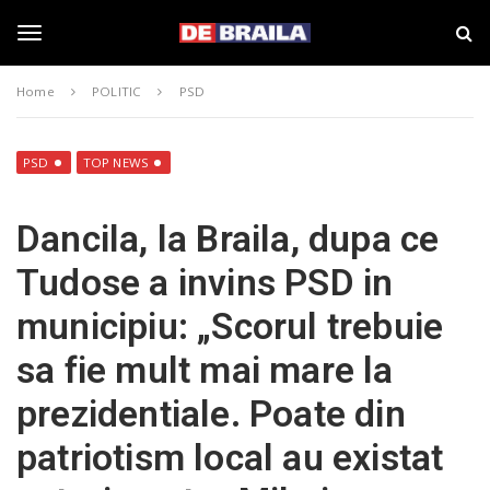
S
s
k
t
i
i
T
p
r
Home
POLITIC
PSD
t
i
o
B
o
m
r
a
a
PSD
TOP NEWS
i
i
g
n
l
Dancila, la Braila, dupa ce
c
a
o
–
g
Tudose a invins PSD in
n
d
t
e
municipiu: „Scorul trebuie
e
b
l
n
r
sa fie mult mai mare la
t
a
i
e
prezidentiale. Poate din
l
a
patriotism local au existat
.
n
r