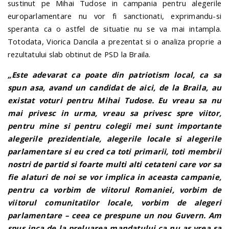
sustinut pe Mihai Tudose in campania pentru alegerile
europarlamentare nu vor fi sanctionati, exprimandu-si
speranta ca o astfel de situatie nu se va mai intampla.
Totodata, Viorica Dancila a prezentat si o analiza proprie a
rezultatului slab obtinut de PSD la Braila.
„Este adevarat ca poate din patriotism local, ca sa
spun asa, avand un candidat de aici, de la Braila, au
existat voturi pentru Mihai Tudose. Eu vreau sa nu
mai privesc in urma, vreau sa privesc spre viitor,
pentru mine si pentru colegii mei sunt importante
alegerile prezidentiale, alegerile locale si alegerile
parlamentare si eu cred ca toti primarii, toti membrii
nostri de partid si foarte multi alti cetateni care vor sa
fie alaturi de noi se vor implica in aceasta campanie,
pentru ca vorbim de viitorul Romaniei, vorbim de
viitorul comunitatilor locale, vorbim de alegeri
parlamentare – ceea ce prespune un nou Guvern.
Am
spus inca de la preluarea mandatului ca nu as vrea sa