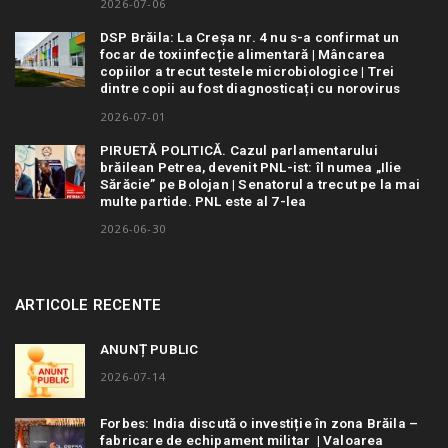
2026-07-06
DSP Brăila: La Creșa nr. 4 nu s-a confirmat un
focar de toxiinfecție alimentară | Mâncarea
copiilor a trecut testele microbiologice | Trei
dintre copii au fost diagnosticați cu norovirus
2026-07-01
PIRUETĂ POLITICĂ. Cazul parlamentarului
brăilean Petrea, devenit PNL-ist: îl numea „Ilie
Sărăcie” pe Bolojan | Senatorul a trecut pe la mai
multe partide. PNL este al 7-lea
2026-06-30
ARTICOLE RECENTE
ANUNȚ PUBLIC
2026-07-14
Forbes: India discută o investiție în zona Brăila –
fabricare de echipament militar | Valoarea