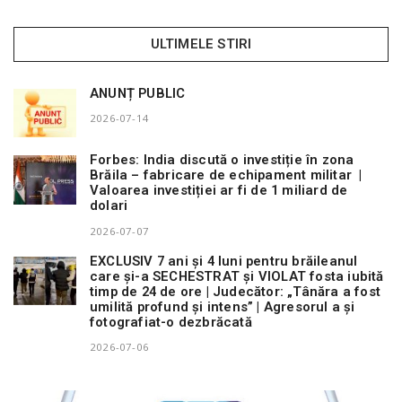
ULTIMELE STIRI
ANUNȚ PUBLIC
2026-07-14
Forbes: India discută o investiție în zona
Brăila – fabricare de echipament militar |
Valoarea investiției ar fi de 1 miliard de
dolari
2026-07-07
EXCLUSIV 7 ani și 4 luni pentru brăileanul
care și-a SECHESTRAT și VIOLAT fosta iubită
timp de 24 de ore | Judecător: „Tânăra a fost
umilită profund și intens” | Agresorul a și
fotografiat-o dezbrăcată
2026-07-06