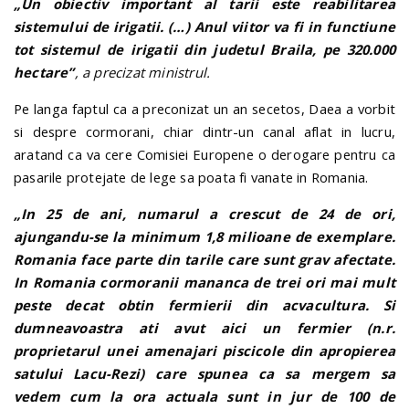
„
Un obiectiv important al tarii este reabilitarea
sistemului de irigatii. (…) Anul viitor va fi in functiune
tot sistemul de irigatii din judetul Braila, pe 320.000
hectare”
, a precizat ministrul.
Pe langa faptul ca a preconizat un an secetos, Daea a vorbit
si despre cormorani, chiar dintr-un canal aflat in lucru,
aratand ca va cere Comisiei Europene o derogare pentru ca
pasarile protejate de lege sa poata fi vanate in Romania.
„In 25 de ani, numarul a crescut de 24 de ori,
ajungandu-se la minimum 1,8 milioane de exemplare.
Romania face parte din tarile care sunt grav afectate.
In Romania cormoranii mananca de trei ori mai mult
peste decat obtin fermierii din acvacultura. Si
dumneavoastra ati avut aici un fermier (n.r.
proprietarul unei amenajari piscicole din apropierea
satului Lacu-Rezi) care spunea ca sa mergem sa
vedem cum la ora actuala sunt in jur de 100 de