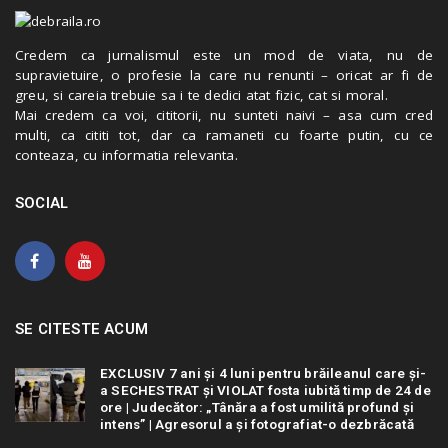
Credem ca jurnalismul este un mod de viata, nu de
supravietuire, o profesie la care nu renunti – oricat ar fi de
greu, si careia trebuie sa i te dedici atat fizic, cat si moral.
Mai credem ca voi, cititorii, nu sunteti naivi – asa cum cred
multi, ca cititi tot, dar ca ramaneti cu foarte putin, cu ce
conteaza, cu informatia relevanta.
SOCIAL
SE CITESTE ACUM
EXCLUSIV 7 ani și 4 luni pentru brăileanul care și-
a SECHESTRAT și VIOLAT fosta iubită timp de 24 de
ore | Judecător: „Tânăra a fost umilită profund și
intens” | Agresorul a și fotografiat-o dezbrăcată