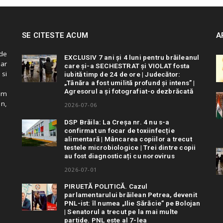
SE CITESTE ACUM
A
de
EXCLUSIV 7 ani și 4 luni pentru brăileanul
 ar
care și-a SECHESTRAT și VIOLAT fosta
 si
iubită timp de 24 de ore | Judecător:
„Tânăra a fost umilită profund și intens” |
Agresorul a și fotografiat-o dezbrăcată
cum
in,
2026-07-06
DSP Brăila: La Creșa nr. 4 nu s-a
confirmat un focar de toxiinfecție
alimentară | Mâncarea copiilor a trecut
testele microbiologice | Trei dintre copii
au fost diagnosticați cu norovirus
2026-07-01
PIRUETĂ POLITICĂ. Cazul
parlamentarului brăilean Petrea, devenit
PNL-ist: îl numea „Ilie Sărăcie” pe Bolojan
| Senatorul a trecut pe la mai multe
partide. PNL este al 7-lea