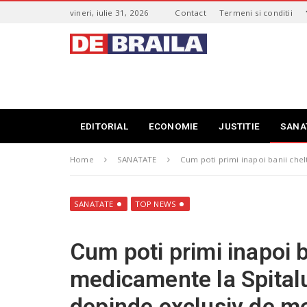
S
vineri, iulie 31, 2026
Contact
Termeni si conditii
k
i
s
p
t
t
i
o
r
m
i
a
B
i
r
EDITORIAL
ECONOMIE
JUSTITIE
SANA
n
a
c
i
o
Home
SANATATE
Cum poti primi inapoi banii chel
l
n
a
t
–
e
d
SANATATE
TOP NEWS
n
e
t
b
Cum poti primi inapoi b
r
a
medicamente la Spitalu
i
l
depinde exclusiv de me
a