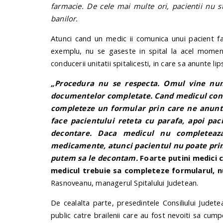
farmacie. De cele mai multe ori, pacientii nu 
banilor.
Atunci cand un medic ii comunica unui pacient f
exemplu, nu se gaseste in spital la acel moment
conducerii unitatii spitalicesti, in care sa anunte l
„Procedura nu se respecta. Omul vine numa
documentelor completate. Cand medicul cons
completeze un formular prin care ne anunta
face pacientului reteta cu parafa, apoi pac
decontare. Daca medicul nu completeaz
medicamente, atunci pacientul nu poate primi
putem sa le decontam.
Foarte putini medici 
medicul trebuie sa completeze formularul, nu
Rasnoveanu, managerul Spitalului Judetean.
De cealalta parte, presedintele Consiliului Judete
public catre brailenii care au fost nevoiti sa cum