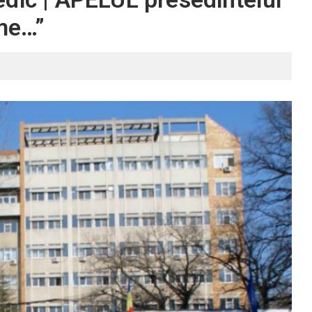
ame…”