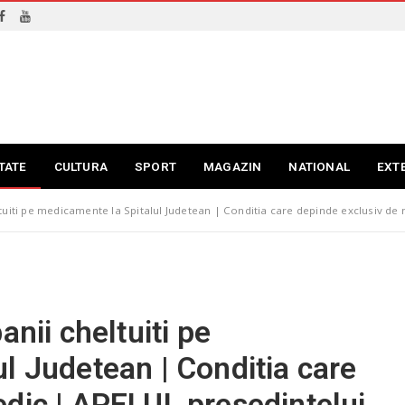
TATE
CULTURA
SPORT
MAGAZIN
NATIONAL
EXT
tuiti pe medicamente la Spitalul Judetean | Conditia care depinde exclusiv de 
anii cheltuiti pe
l Judetean | Conditia care
dic | APELUL presedintelui