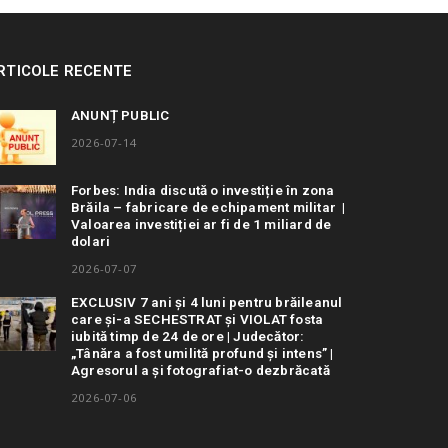
RTICOLE RECENTE
ANUNȚ PUBLIC
2026-07-14
Forbes: India discută o investiție în zona
Brăila – fabricare de echipament militar |
Valoarea investiției ar fi de 1 miliard de
dolari
2026-07-07
EXCLUSIV 7 ani și 4 luni pentru brăileanul
care și-a SECHESTRAT și VIOLAT fosta
iubită timp de 24 de ore | Judecător:
„Tânăra a fost umilită profund și intens” |
Agresorul a și fotografiat-o dezbrăcată
2026-07-06