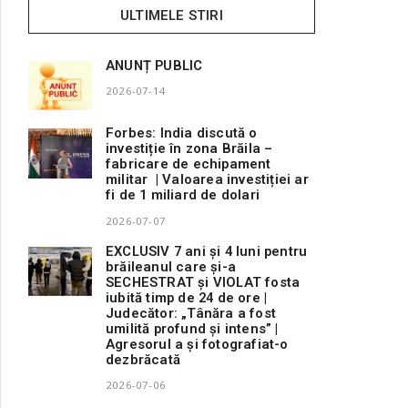
ULTIMELE STIRI
ANUNȚ PUBLIC
2026-07-14
Forbes: India discută o
investiție în zona Brăila –
fabricare de echipament
militar | Valoarea investiției ar
fi de 1 miliard de dolari
2026-07-07
EXCLUSIV 7 ani și 4 luni pentru
brăileanul care și-a
SECHESTRAT și VIOLAT fosta
iubită timp de 24 de ore |
Judecător: „Tânăra a fost
umilită profund și intens” |
Agresorul a și fotografiat-o
dezbrăcată
2026-07-06