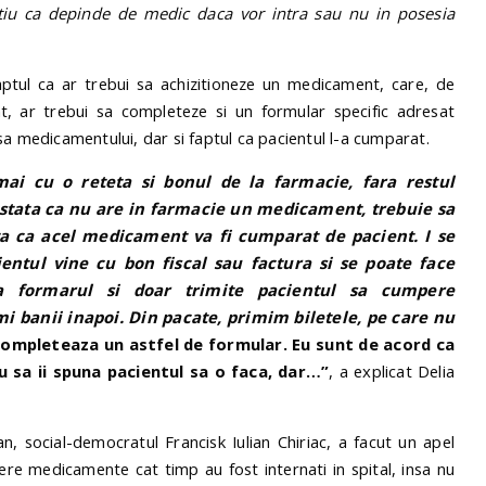
stiu ca depinde de medic daca vor intra sau nu in posesia
aptul ca ar trebui sa achizitioneze un medicament, care, de
, ar trebui sa completeze si un formular specific adresat
ipsa medicamentului, dar si faptul ca pacientul l-a cumparat.
i cu o reteta si bonul de la farmacie, fara restul
tata ca nu are in farmacie un medicament, trebuie sa
 ca acel medicament va fi cumparat de pacient. I se
ientul vine cu bon fiscal sau factura si se poate face
a formarul si doar trimite pacientul sa cumpere
 banii inapoi. Din pacate, primim biletele, pe care nu
completeaza un astfel de formular. Eu sunt de acord ca
 sa ii spuna pacientul sa o faca, dar…”
, a explicat Delia
an, social-democratul Francisk Iulian Chiriac, a facut un apel
pere medicamente cat timp au fost internati in spital, insa nu