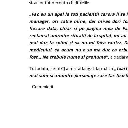
si-au putut deconta cheltuielile.
„Fac eu un apel la toti pacientii carora li s
manager, ori catre mine, dar mi-as dori 
fiecare data, chiar si pe pagina mea de Fa
reclamat anumite situatii de la spital, mi-a
mai duc la spital si sa nu-mi faca rau!>>.
medicului, ca acum nu o sa ma duc ca orbul,
fost… Ne trebuie nume si prenume”
, a declara
Totodata, seful CJ a mai adaugat faptul ca
„foart
mai sunt si anumite personaje care fac foarte
Comentarii