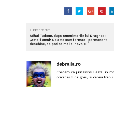
PRECEDENT
Mihai Tudose, dupa amenintarile lui Dragnea:
„Asta-i omul! De asta sunt farmacii permanent
deschise, ca poti sa mai ai nevoie…”
debraila.ro
Credem ca jurnalismul este un mod
oricat ar fi de greu, si careia trebui