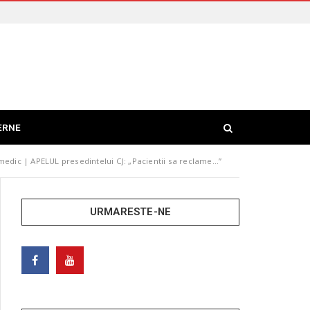
ERNE
medic | APELUL presedintelui CJ: „Pacientii sa reclame…”
URMARESTE-NE