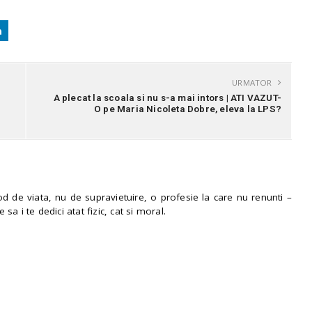
URMATOR
A plecat la scoala si nu s-a mai intors | ATI VAZUT-
O pe Maria Nicoleta Dobre, eleva la LPS?
 de viata, nu de supravietuire, o profesie la care nu renunti –
e sa i te dedici atat fizic, cat si moral.