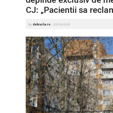
.
CJ: „Pacientii sa recl
r
o
By
debraila.ro
-
2019-03-03