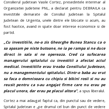
Consilierul judetean Vasile Cortez, presedintele interimar al
Organizatiei Judetene PNL, a declarat pentru DEBRAILA ca
n
investitiile demarate de Consiliul Judetean la Spitalul
Judetean de Urgenta, unele dintre ele blocate si acum, au
fost haotice, avand in spate doar interese economice si de
partid.
„Cu investitiile, ne-a zis Gheorghe Bunea Stancu ca o
sa apasam pe niste butoane, ne ia pe rampa si ne duce
direct in sala si ne opereaza. Cred ca sufocarea
managerului spitalului cu investitii a afectat actul
medical. Investitiile erau treaba Consiliului Judetean,
nu a managementului spitalului. Dintr-o baba au vrut
sa faca o domnisoara cu chipiu si bikini rosii si nu au
reusit pentru ca s-au angajat firme care nu erau pe
placul unora, dar erau pe placul altora”
, a spus liberalul.
Cortez a mai adaugat faptul ca, din punctul sau de vedere,
Spitalul Judetean e „pe drumul cel bun din punct de vedere