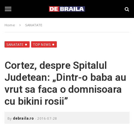
S
s
k
t
i
i
T
p
r
Home
SANATATE
t
i
o
B
o
m
r
a
a
SANATATE
TOP NEWS
i
i
g
n
l
Cortez, despre Spitalul
c
a
o
–
g
Judetean: „Dintr-o baba au
n
d
t
e
vrut sa faca o domnisoara
e
b
l
n
r
cu bikini rosii”
t
a
i
e
l
a
By
debraila.ro
-
2016-07-28
.
n
r