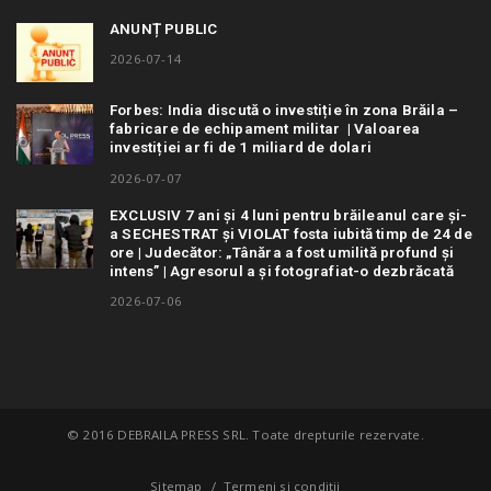
ANUNȚ PUBLIC
2026-07-14
Forbes: India discută o investiție în zona Brăila –
fabricare de echipament militar | Valoarea
investiției ar fi de 1 miliard de dolari
2026-07-07
EXCLUSIV 7 ani și 4 luni pentru brăileanul care și-
a SECHESTRAT și VIOLAT fosta iubită timp de 24 de
ore | Judecător: „Tânăra a fost umilită profund și
intens” | Agresorul a și fotografiat-o dezbrăcată
2026-07-06
© 2016 DEBRAILA PRESS SRL. Toate drepturile rezervate.
Sitemap
Termeni si conditii