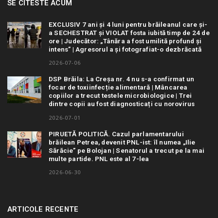
SE CITESTE ACUM
EXCLUSIV 7 ani și 4 luni pentru brăileanul care și-
a SECHESTRAT și VIOLAT fosta iubită timp de 24 de
ore | Judecător: „Tânăra a fost umilită profund și
intens” | Agresorul a și fotografiat-o dezbrăcată
2026-07-06
DSP Brăila: La Creșa nr. 4 nu s-a confirmat un
focar de toxiinfecție alimentară | Mâncarea
copiilor a trecut testele microbiologice | Trei
dintre copii au fost diagnosticați cu norovirus
2026-07-01
PIRUETĂ POLITICĂ. Cazul parlamentarului
brăilean Petrea, devenit PNL-ist: îl numea „Ilie
Sărăcie” pe Bolojan | Senatorul a trecut pe la mai
multe partide. PNL este al 7-lea
2026-06-30
ARTICOLE RECENTE