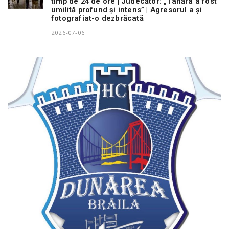
timp de 24 de ore | Judecător: „Tânăra a fost
umilită profund și intens” | Agresorul a și
fotografiat-o dezbrăcată
2026-07-06