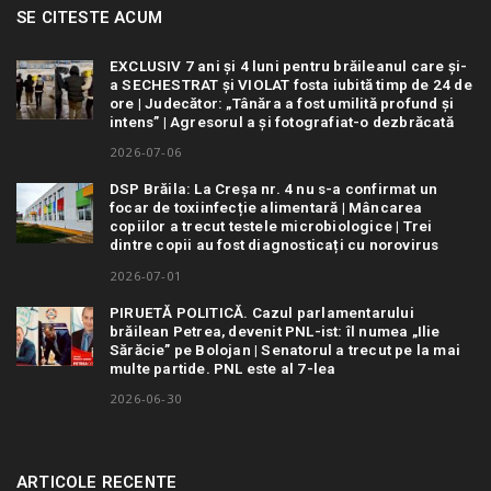
SE CITESTE ACUM
EXCLUSIV 7 ani și 4 luni pentru brăileanul care și-
a SECHESTRAT și VIOLAT fosta iubită timp de 24 de
ore | Judecător: „Tânăra a fost umilită profund și
intens” | Agresorul a și fotografiat-o dezbrăcată
2026-07-06
DSP Brăila: La Creșa nr. 4 nu s-a confirmat un
focar de toxiinfecție alimentară | Mâncarea
copiilor a trecut testele microbiologice | Trei
dintre copii au fost diagnosticați cu norovirus
2026-07-01
PIRUETĂ POLITICĂ. Cazul parlamentarului
brăilean Petrea, devenit PNL-ist: îl numea „Ilie
Sărăcie” pe Bolojan | Senatorul a trecut pe la mai
multe partide. PNL este al 7-lea
2026-06-30
ARTICOLE RECENTE