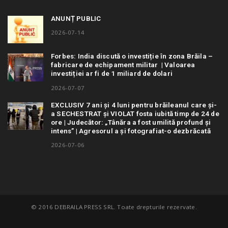
ANUNȚ PUBLIC
2026-07-14
Forbes: India discută o investiție în zona Brăila –
fabricare de echipament militar | Valoarea
investiției ar fi de 1 miliard de dolari
2026-07-07
EXCLUSIV 7 ani și 4 luni pentru brăileanul care și-
a SECHESTRAT și VIOLAT fosta iubită timp de 24 de
ore | Judecător: „Tânăra a fost umilită profund și
intens” | Agresorul a și fotografiat-o dezbrăcată
2026-07-06
© 2016 DEBRAILA PRESS SRL. Toate drepturile rezervate.