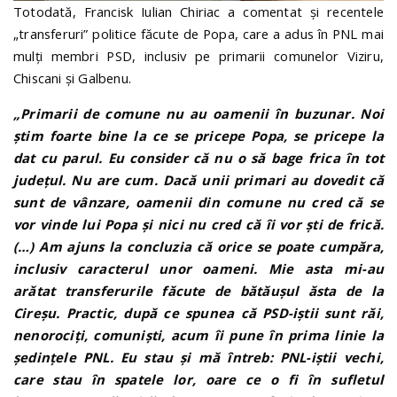
Totodată, Francisk Iulian Chiriac a comentat și recentele
„transferuri” politice făcute de Popa, care a adus în PNL mai
mulți membri PSD, inclusiv pe primarii comunelor Viziru,
Chiscani și Galbenu.
„Primarii de comune nu au oamenii în buzunar. Noi
știm foarte bine la ce se pricepe Popa, se pricepe la
dat cu parul. Eu consider că nu o să bage frica în tot
județul. Nu are cum. Dacă unii primari au dovedit că
sunt de vânzare, oamenii din comune nu cred că se
vor vinde lui Popa și nici nu cred că îi vor ști de frică.
(…) Am ajuns la concluzia că orice se poate cumpăra,
inclusiv caracterul unor oameni. Mie asta mi-au
arătat transferurile făcute de bătăușul ăsta de la
Cireșu. Practic, după ce spunea că PSD-iștii sunt răi,
nenorociți, comuniști, acum îi pune în prima linie la
ședințele PNL. Eu stau și mă întreb: PNL-iștii vechi,
care stau în spatele lor, oare ce o fi în sufletul