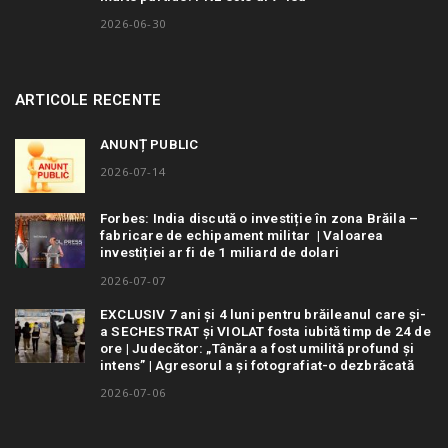
2026-06-30
ARTICOLE RECENTE
ANUNȚ PUBLIC
2026-07-14
Forbes: India discută o investiție în zona Brăila –
fabricare de echipament militar | Valoarea
investiției ar fi de 1 miliard de dolari
2026-07-07
EXCLUSIV 7 ani și 4 luni pentru brăileanul care și-
a SECHESTRAT și VIOLAT fosta iubită timp de 24 de
ore | Judecător: „Tânăra a fost umilită profund și
intens” | Agresorul a și fotografiat-o dezbrăcată
2026-07-06