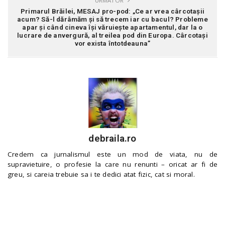
URMATOR
Primarul Brăilei, MESAJ pro-pod: „Ce ar vrea cârcotașii
acum? Să-l dărâmăm și să trecem iar cu bacul? Probleme
apar și când cineva își văruiește apartamentul, dar la o
lucrare de anvergură, al treilea pod din Europa. Cârcotași
vor exista întotdeauna”
debraila.ro
Credem ca jurnalismul este un mod de viata, nu de
supravietuire, o profesie la care nu renunti – oricat ar fi de
greu, si careia trebuie sa i te dedici atat fizic, cat si moral.