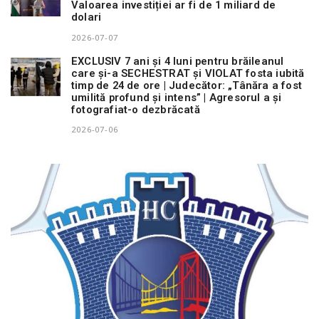
Valoarea investiției ar fi de 1 miliard de
dolari
2026-07-07
EXCLUSIV 7 ani și 4 luni pentru brăileanul
care și-a SECHESTRAT și VIOLAT fosta iubită
timp de 24 de ore | Judecător: „Tânăra a fost
umilită profund și intens” | Agresorul a și
fotografiat-o dezbrăcată
2026-07-06