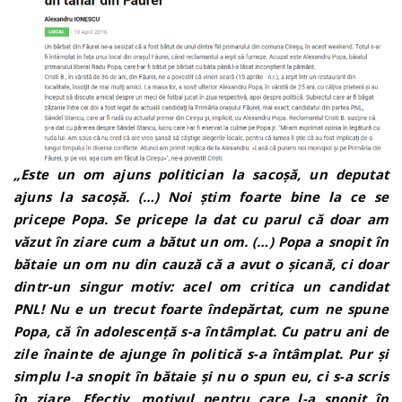
„Este un om ajuns politician la sacoșă, un deputat
ajuns la sacoșă. (…) Noi știm foarte bine la ce se
pricepe Popa. Se pricepe la dat cu parul că doar am
văzut în ziare cum a bătut un om. (…) Popa a snopit în
bătaie un om nu din cauză că a avut o șicană, ci doar
dintr-un singur motiv: acel om critica un candidat
PNL! Nu e un trecut foarte îndepărtat, cum ne spune
Popa, că în adolescență s-a întâmplat. Cu patru ani de
zile înainte de ajunge în politică s-a întâmplat. Pur și
simplu l-a snopit în bătaie și nu o spun eu, ci s-a scris
în ziare. Efectiv, motivul pentru care l-a snopit în