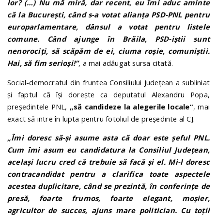
lor? (…) Nu mă miră, dar recent, eu îmi aduc aminte
că la București, când s-a votat alianța PSD-PNL pentru
europarlamentare, dânsul a votat pentru listele
comune. Când ajunge în Brăila, PSD-iștii sunt
nenorociți, să scăpăm de ei, ciuma roșie, comuniștii.
Hai, să fim serioși!”
, a mai adăugat sursa citată.
Social-democratul din fruntea Consiliului Județean a subliniat
și faptul că își dorește ca deputatul Alexandru Popa,
președintele PNL,
„să candideze la alegerile locale”
, mai
exact să intre în lupta pentru fotoliul de președinte al CJ.
„Îmi doresc să-și asume asta că doar este șeful PNL.
Cum îmi asum eu candidatura la Consiliul Județean,
același lucru cred că trebuie să facă și el. Mi-l doresc
contracandidat pentru a clarifica toate aspectele
acestea duplicitare, când se prezintă, în conferințe de
presă, foarte frumos, foarte elegant, moșier,
agricultor de succes, ajuns mare politician. Cu toții