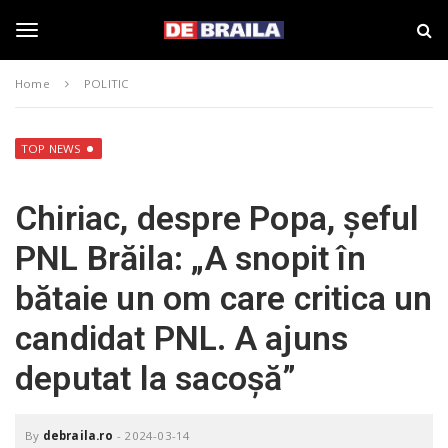
S
s
k
t
i
i
T
p
r
Home
POLITIC
t
i
o
B
o
m
r
a
a
TOP NEWS
i
i
g
n
l
Chiriac, despre Popa, șeful
c
a
o
–
g
PNL Brăila: „A snopit în
n
d
t
e
bătaie un om care critica un
e
b
l
n
r
candidat PNL. A ajuns
t
a
i
e
deputat la sacoșă”
l
a
.
n
r
By
debraila.ro
-
2024-03-14