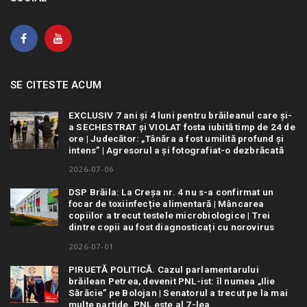
SE CITESTE ACUM
EXCLUSIV 7 ani și 4 luni pentru brăileanul care și-
a SECHESTRAT și VIOLAT fosta iubită timp de 24 de
ore | Judecător: „Tânăra a fost umilită profund și
intens” | Agresorul a și fotografiat-o dezbrăcată
2026-07-06
DSP Brăila: La Creșa nr. 4 nu s-a confirmat un
focar de toxiinfecție alimentară | Mâncarea
copiilor a trecut testele microbiologice | Trei
dintre copii au fost diagnosticați cu norovirus
2026-07-01
PIRUETĂ POLITICĂ. Cazul parlamentarului
brăilean Petrea, devenit PNL-ist: îl numea „Ilie
Sărăcie” pe Bolojan | Senatorul a trecut pe la mai
multe partide. PNL este al 7-lea