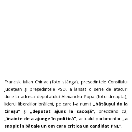
n
Francisk Iulian Chiriac (foto stânga), președintele Consiliului
Județean și președintele PSD, a lansat o serie de atacuri
dure la adresa deputatului Alexandru Popa (foto dreapta),
liderul liberalilor brăileni, pe care l-a numit
„bătăușul de la
Cireșu”
și
„deputat ajuns la sacoșă”
, precizând că,
„înainte de a ajunge în politică”
, actualul parlamentar
„a
snopit în bătaie un om care critica un candidat PNL”
.