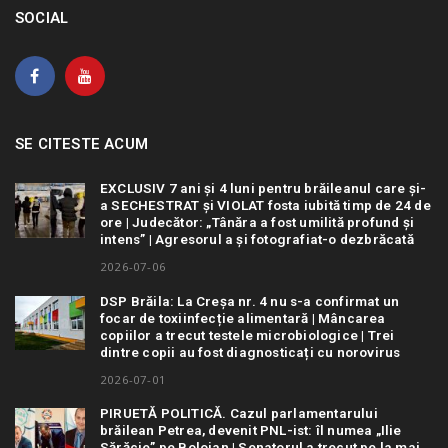
SOCIAL
SE CITESTE ACUM
EXCLUSIV 7 ani și 4 luni pentru brăileanul care și-
a SECHESTRAT și VIOLAT fosta iubită timp de 24 de
ore | Judecător: „Tânăra a fost umilită profund și
intens” | Agresorul a și fotografiat-o dezbrăcată
2026-07-06
DSP Brăila: La Creșa nr. 4 nu s-a confirmat un
focar de toxiinfecție alimentară | Mâncarea
copiilor a trecut testele microbiologice | Trei
dintre copii au fost diagnosticați cu norovirus
2026-07-01
PIRUETĂ POLITICĂ. Cazul parlamentarului
brăilean Petrea, devenit PNL-ist: îl numea „Ilie
Sărăcie” pe Bolojan | Senatorul a trecut pe la mai