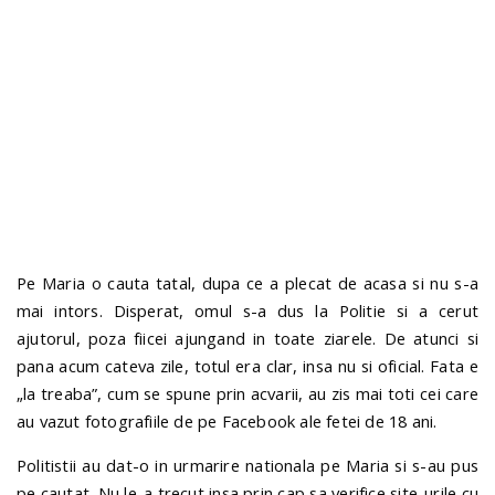
n
Pe Maria o cauta tatal, dupa ce a plecat de acasa si nu s-a
mai intors. Disperat, omul s-a dus la Politie si a cerut
ajutorul, poza fiicei ajungand in toate ziarele. De atunci si
pana acum cateva zile, totul era clar, insa nu si oficial. Fata e
„la treaba”, cum se spune prin acvarii, au zis mai toti cei care
au vazut fotografiile de pe Facebook ale fetei de 18 ani.
Politistii au dat-o in urmarire nationala pe Maria si s-au pus
pe cautat. Nu le-a trecut insa prin cap sa verifice site-urile cu