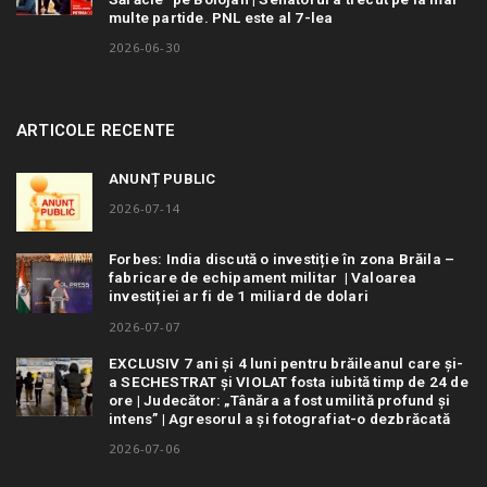
multe partide. PNL este al 7-lea
2026-06-30
ARTICOLE RECENTE
ANUNȚ PUBLIC
2026-07-14
Forbes: India discută o investiție în zona Brăila –
fabricare de echipament militar | Valoarea
investiției ar fi de 1 miliard de dolari
2026-07-07
EXCLUSIV 7 ani și 4 luni pentru brăileanul care și-
a SECHESTRAT și VIOLAT fosta iubită timp de 24 de
ore | Judecător: „Tânăra a fost umilită profund și
intens” | Agresorul a și fotografiat-o dezbrăcată
2026-07-06