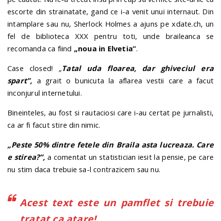
escorte din strainatate, gand ce i-a venit unui internaut. Din
intamplare sau nu, Sherlock Holmes a ajuns pe xdate.ch, un
fel de biblioteca XXX pentru toti, unde braileanca se
recomanda ca fiind
„noua in Elvetia”
.
Case closed!
„
Tatal uda floarea, dar ghiveciul era
spart”,
a grait o bunicuta la aflarea vestii care a facut
inconjurul internetului.
Bineinteles, au fost si rautaciosi care i-au certat pe jurnalisti,
ca ar fi facut stire din nimic.
„Peste 50% dintre fetele din Braila asta lucreaza. Care
e stirea?”,
a comentat un statistician iesit la pensie, pe care
nu stim daca trebuie sa-l contrazicem sau nu.
Acest text este un pamflet si trebuie
tratat ca atare!