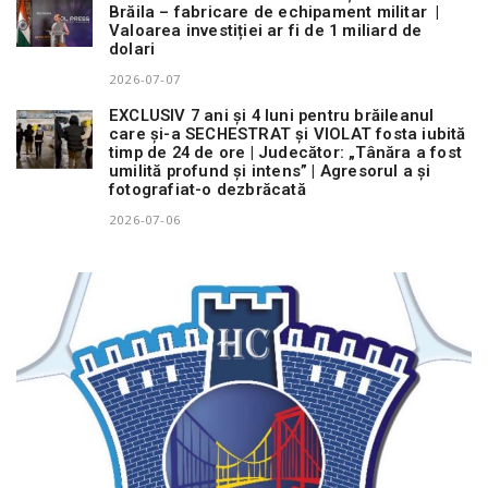
Brăila – fabricare de echipament militar |
Valoarea investiției ar fi de 1 miliard de
dolari
2026-07-07
EXCLUSIV 7 ani și 4 luni pentru brăileanul
care și-a SECHESTRAT și VIOLAT fosta iubită
timp de 24 de ore | Judecător: „Tânăra a fost
umilită profund și intens” | Agresorul a și
fotografiat-o dezbrăcată
2026-07-06